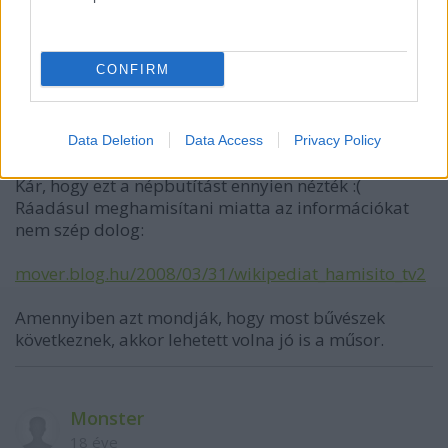
Harry Pottert is elhisszuk es a Kivalasztottat is..
Csak eletkor kerdese:)
CONFIRM
movhu
Data Deletion
Data Access
Privacy Policy
18 éve
Kár, hogy ezt a népbutítást ennyien nézték :(
Ráadásul meghamisítani miatta az információkat
nem szép dolog:
mover.blog.hu/2008/03/31/wikipediat_hamisito_tv2
Amennyiben azt mondják, hogy most bűvészek
következnek, akkor lehetett volna jó is a műsor.
Monster
18 éve