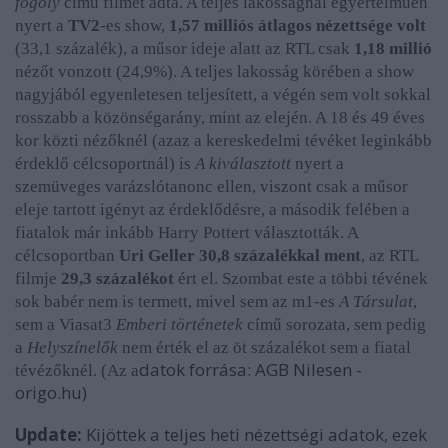
fogoly
című filmet adta. A teljes lakosságnál egyértelműen
nyert a
TV2
-es show,
1,57 milliós átlagos nézettsége volt
(33,1 százalék), a műsor ideje alatt az RTL csak
1,18 millió
nézőt vonzott (24,9%). A teljes lakosság körében
a show
nagyjából egyenletesen teljesített, a végén sem volt sokkal
rosszabb a közönségarány, mint az elején.
A 18 és 49 éves
kor közti nézőknél (azaz a kereskedelmi tévéket leginkább
érdeklő célcsoportnál) is
A kiválasztott
nyert a
szemüveges varázslótanonc ellen,
viszont csak a műsor
eleje tartott igényt az érdeklődésre, a második felében a
fiatalok már inkább Harry Pottert választották.
A
célcsoportban
Uri Geller 30,8 százalékkal ment
, az RTL
filmje
29,3 százalékot
ért el.
Szombat este a többi tévének
sok babér nem is termett, mivel sem az m1-es
A Társulat
,
sem a Viasat3
Emberi történetek
című sorozata, sem pedig
a
Helyszínelők
nem érték el az öt százalékot sem a fiatal
datok forrása: AGB Nilesen -
tévézőknél. (Az a
origo.hu)
Update:
Kijöttek a teljes heti nézettségi adatok, ezek