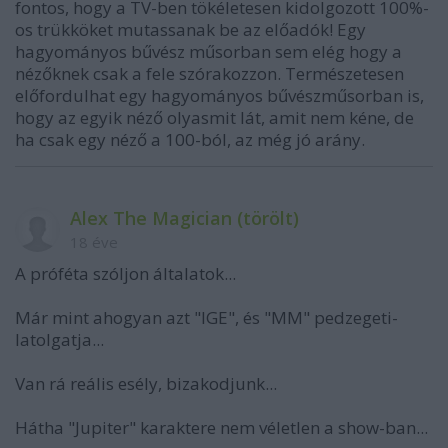
fontos, hogy a TV-ben tökéletesen kidolgozott 100%-
os trükköket mutassanak be az előadók! Egy
hagyományos bűvész műsorban sem elég hogy a
nézőknek csak a fele szórakozzon. Természetesen
előfordulhat egy hagyományos bűvészműsorban is,
hogy az egyik néző olyasmit lát, amit nem kéne, de
ha csak egy néző a 100-ból, az még jó arány.
Alex The Magician (törölt)
18 éve
A próféta szóljon általatok...
Már mint ahogyan azt "IGE", és "MM" pedzegeti-
latolgatja...
Van rá reális esély, bizakodjunk...
Hátha "Jupiter" karaktere nem véletlen a show-ban...