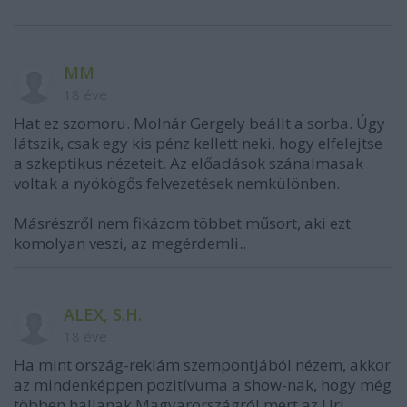
MM
18 éve
Hat ez szomoru. Molnár Gergely beállt a sorba. Úgy
látszik, csak egy kis pénz kellett neki, hogy elfelejtse
a szkeptikus nézeteit. Az előadások szánalmasak
voltak a nyökögős felvezetések nemkülönben.
Másrészről nem fikázom többet műsort, aki ezt
komolyan veszi, az megérdemli..
ALEX, S.H.
18 éve
Ha mint ország-reklám szempontjából nézem, akkor
az mindenképpen pozitívuma a show-nak, hogy még
többen hallanak Magyarországról,mert az Uri