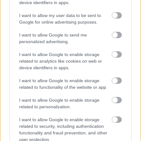
device identifiers in apps.
a bűvésztámadásoknak. Nekem is megfordult a
fejemben, hogy szerveznek egy műbotrányt élő
I want to allow my user data to be sent to
adásban, majd szándékosan benttartják, hogy két
Google for online advertising purposes.
héttel később is nézzék a műsort. (Az elején mindenki
kéthetenként kerül sorra.) De ez nem biztos, hogy így
I want to allow Google to send me
van és elképzelhető, hogy csak rémeket látunk.
personalized advertising.
Kíváncsi vagyok a kisfilmjére, állít-e majd magáról
valamiféle különleges képességet. Nem tudjuk, mik
I want to allow Google to enable storage
állnak pontosan a szerződéseikben, de engem kivert
related to analytics like cookies on web or
volna a víz, ha nekem szegezik, hogy márpedig
device identifiers in apps.
parafenoménnak kell mondani magam és kreálni
egy történetet a képességeim eredetére. Nincs
I want to allow Google to enable storage
kifogásom a nézőkkel összekacsintós kettős beszéd
related to functionality of the website or app.
ellen vagy a kissé humoros vagy ironikus etikai
nyilatkozatok ellen (sőt ennek vagyok a híve), de ez
I want to allow Google to enable storage
related to personalization.
már messze túlmutat a színházon.
I want to allow Google to enable storage
related to security, including authentication
Aran-ka
functionality and fraud prevention, and other
user protection.
18 éve