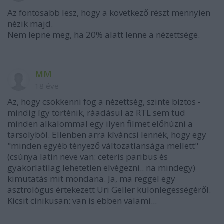
Az fontosabb lesz, hogy a következő részt mennyien
nézik majd.
Nem lepne meg, ha 20% alatt lenne a nézettsége.
MM
18 éve
Az, hogy csökkenni fog a nézettség, szinte biztos -
mindig így történik, ráadásul az RTL sem tud
minden alkalommal egy ilyen filmet előhúzni a
tarsolyból. Ellenben arra kíváncsi lennék, hogy egy
"minden egyéb tényező változatlansága mellett"
(csúnya latin neve van: ceteris paribus és
gyakorlatilag lehetetlen elvégezni.. na mindegy)
kimutatás mit mondana. Ja, ma reggel egy
asztrológus értekezett Uri Geller különlegességéről.
Kicsit cinikusan: van is ebben valami...