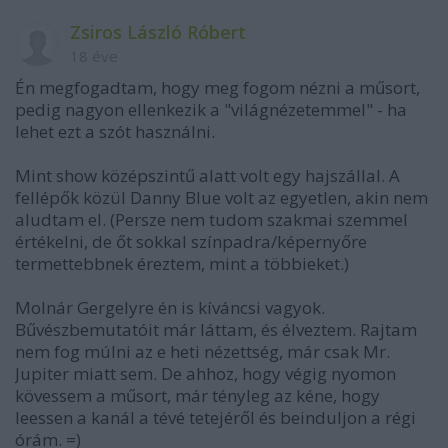
Zsiros László Róbert
18 éve
Én megfogadtam, hogy meg fogom nézni a műsort,
pedig nagyon ellenkezik a "világnézetemmel" - ha
lehet ezt a szót használni.
Mint show középszintű alatt volt egy hajszállal. A
fellépők közül Danny Blue volt az egyetlen, akin nem
aludtam el. (Persze nem tudom szakmai szemmel
értékelni, de őt sokkal színpadra/képernyőre
termettebbnek éreztem, mint a többieket.)
Molnár Gergelyre én is kíváncsi vagyok.
Bűvészbemutatóit már láttam, és élveztem. Rajtam
nem fog múlni az e heti nézettség, már csak Mr.
Jupiter miatt sem. De ahhoz, hogy végig nyomon
kövessem a műsort, már tényleg az kéne, hogy
leessen a kanál a tévé tetejéről és beinduljon a régi
órám. =)