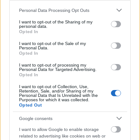
Ha csak beállt a sorba pénzt keresni.. azt inkább
Please note that this website/app uses one or more Google
Personal Data Processing Opt Outs
nem írom ide, hogy akkor mit gondolok róla.
services and may gather and store information including but
not limited to your visit or usage behaviour. You may click to
I want to opt-out of the Sharing of my
personal data.
grant or deny consent to Google and its third-party tags to
Opted In
use your data for below specified purposes in below Google
Maxi
consent section.
I want to opt-out of the Sale of my
18 éve
Personal Data.
Nem hiszem, hogy megkövezne bárki is ezért. Az
Opted In
viszont tény, hogy Mr. Jupiter most már egyik
I want to opt-out of processing my
oldalon sem lehet hiteles. Gelleréknél a korábbi
Personal Data for Targeted Advertising.
leleplezései és támadásai miatt, a szkeptikusoknál
Opted In
pedig azért nem, mert Geller megvehette őt kilóra.
I want to opt-out of Collection, Use,
:o( Nem tudom, mennyit kap ezért a fellépésért, de
Retention, Sale, and/or Sharing of my
nem biztos, hogy megérte.
Personal Data that Is Unrelated with the
Purposes for which it was collected.
Opted Out
Google consents
Mentalista
18 éve
I want to allow Google to enable storage
related to advertising like cookies on web or
Valószínűleg azért válogatták be, hogy elejét vegyék