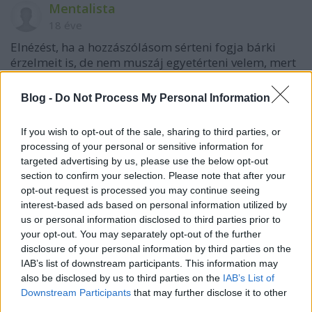
Mentalista
18 éve
Elnézést, ha a hozzászólásom sérteni fogja bárki
érzelmeit is, de nem muszáj egyetérteni velem, mert
ez a szubjektív véleményem és független Mr. Jupiter
szakmai tudásától. De ez pont akkora pálfordulás,
Blog -
Do Not Process My Personal Information
mintha Gyurcsány átülne a Fideszbe vagy Orbán az
MSZP-be. Ne kövezzetek meg!!!
If you wish to opt-out of the sale, sharing to third parties, or
processing of your personal or sensitive information for
targeted advertising by us, please use the below opt-out
MM
section to confirm your selection. Please note that after your
opt-out request is processed you may continue seeing
18 éve
interest-based ads based on personal information utilized by
Ha Molnár Gergely azért ment oda, hogy élő
us or personal information disclosed to third parties prior to
műsorban leleplezze a csalást (ti. hogy azt állítják,
your opt-out. You may separately opt-out of the further
hogy nem igazi, amit látunk), akkor minden
disclosure of your personal information by third parties on the
tiszteletem az övé. Ha csak később teszi meg, akkor
IAB’s list of downstream participants. This information may
is - bár mindkét esetben súlyos, és minden bizonnyal
also be disclosed by us to third parties on the
IAB’s List of
vesztes perek elé néz majd..
Downstream Participants
that may further disclose it to other
third parties.