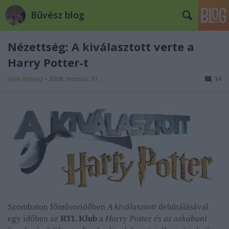
Bűvész blog
Nézettség: A kiválasztott verte a
Harry Potter-t
Kelle Botond
•
2008. március 31.
14
Szombaton főműsoridőben
A kiválasztott
debütálásával
egy időben az
RTL Klub
a
Harry Potter és az azkabani