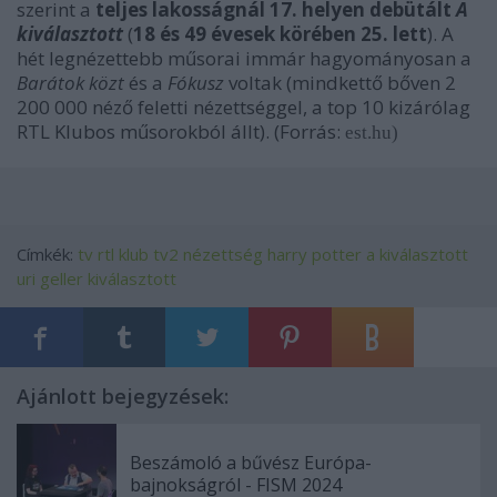
szerint a
teljes lakosságnál 17. helyen debütált
A
kiválasztott
(
18 és 49 évesek körében 25. lett
). A
hét legnézettebb műsorai immár hagyományosan a
Barátok közt
és a
Fókusz
voltak (mindkettő bőven 2
200 000 néző feletti nézettséggel, a top 10 kizárólag
RTL Klubos műsorokból állt). (Forrás:
est.hu)
Címkék:
tv
rtl klub
tv2
nézettség
harry potter
a kiválasztott
uri geller
kiválasztott
Ajánlott bejegyzések:
Beszámoló a bűvész Európa-
bajnokságról - FISM 2024