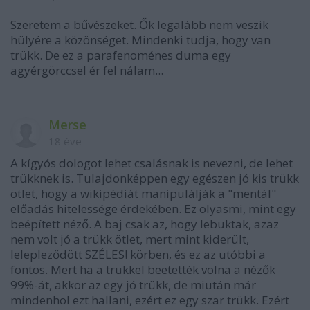
Szeretem a bűvészeket. Ők legalább nem veszik
hülyére a közönséget. Mindenki tudja, hogy van
trükk. De ez a parafenoménes duma egy
agyérgörccsel ér fel nálam...
Merse
18 éve
A kígyós dologot lehet csalásnak is nevezni, de lehet
trükknek is. Tulajdonképpen egy egészen jó kis trükk
ötlet, hogy a wikipédiát manipulálják a "mentál"
előadás hitelessége érdekében. Ez olyasmi, mint egy
beépített néző. A baj csak az, hogy lebuktak, azaz
nem volt jó a trükk ötlet, mert mint kiderült,
lelepleződött SZÉLES! körben, és ez az utóbbi a
fontos. Mert ha a trükkel beetették volna a nézők
99%-át, akkor az egy jó trükk, de miután már
mindenhol ezt hallani, ezért ez egy szar trükk. Ezért