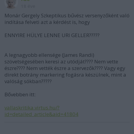
18 éve
Monár Gergely Szkeptikus bűvész versenyzőként való
indítása felveti azt a kérdést is, hogy
ENNYIRE HÜLYE LENNE URI GELLER?????
A legnagyobb ellensége (James Randi)
szövetségesében keresi az utódját???? Nem vette
észre???? Nem vették észre a szervezők???? Vagy egy
direkt botrány markering fogásra készülnek, mint a
valóság sókban?????
Bővebben itt:
vallaskritika.virtus.hu/?
id=detailed_article&aid=41804