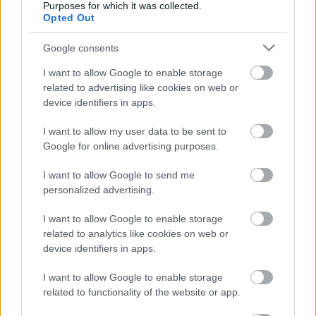
Purposes for which it was collected.
György és Szabó Tibor filmje
Opted Out
Google consents
Piros-kék kártyafantáziák 2022. május 19.
I want to allow Google to enable storage
csütörtök 18:00
related to advertising like cookies on web or
device identifiers in apps.
I want to allow my user data to be sent to
A Rodolfo bűvészdobozok - 110 éve
Google for online advertising purposes.
született Rodolfo
I want to allow Google to send me
personalized advertising.
I want to allow Google to enable storage
A hét idézete - Robert Schumann
related to analytics like cookies on web or
device identifiers in apps.
I want to allow Google to enable storage
related to functionality of the website or app.
Szólj hozzá!