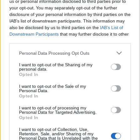
Geller-t, viszont 18-49-ben igen. Imígyen mindenki a
us or personal information disclosed to third parties prior to
saját sikerét kommunikálhatja. De az igazi siker az
your opt-out. You may separately opt-out of the further
RTL Klubé, hiszen a reality továbbra sem semmisíti
disclosure of your personal information by third parties on the
meg a versenytársakat."
IAB’s list of downstream participants. This information may
also be disclosed by us to third parties on the
IAB’s List of
Downstream Participants
that may further disclose it to other
third parties.
Please note that this website/app uses one or more Google
Personal Data Processing Opt Outs
Címkék:
tv
tv2
nézettség
a kiválasztott
uri geller
services and may gather and store information including but
not limited to your visit or usage behaviour. You may click to
I want to opt-out of the Sharing of my
personal data.
grant or deny consent to Google and its third-party tags to
Opted In
use your data for below specified purposes in below Google
consent section.
I want to opt-out of the Sale of my
Ajánlott bejegyzések:
Personal Data.
Opted In
Kinek érdemes indulni a Csillag
I want to opt-out of processing my
Personal Data for Targeted Advertising.
születikben?
Opted In
I want to opt-out of Collection, Use,
Retention, Sale, and/or Sharing of my
Personal Data that Is Unrelated with the
Rodolfo bűvészdobozok - Kiss Gaszton