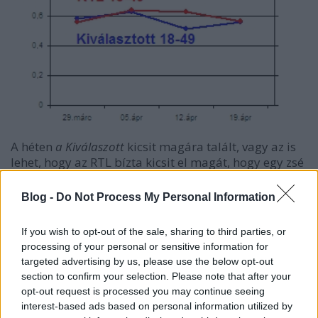
A héten
a Kiválaszott
kicsit magára talált, vagy az is
lehet, hogy az RTL bízta kicsit el magát, hogy egy zsé
kategóriás filmet indított a hétvégén. A teljes
lakosság körében a tv2-es show 1,516 millió nézővel
Blog -
Do Not Process My Personal Information
(33,5%) megverte A fáraó bosszúja című
szörnyedvényt, amit 1,055 millióan néztek (24,2%).
If you wish to opt-out of the sale, sharing to third parties, or
Viszont a fiatalok körében az RTL nyert. Tv2: 558
processing of your personal or sensitive information for
ezer néző (31,8%), RTL 565 ezer néző (35,2%). A
targeted advertising by us, please use the below opt-out
számok a sorozatjunkieról vannak, ahol ezt írták:
section to confirm your selection. Please note that after your
"Megint: egy ide, egy oda. A random tévéfilm (ezúttal
opt-out request is processed you may continue seeing
direkt hosszút választottak) nem verte meg Uri
interest-based ads based on personal information utilized by