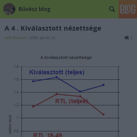
Bűvész blog
A 4 . Kiválasztott nézettsége
Kelle Botond
•
2008. április 21.
2