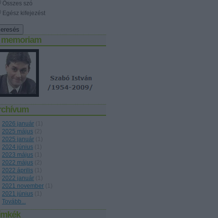
Összes szó
Egész kifejezést
n memoriam
rchívum
2026 január
(
1
)
2025 május
(
2
)
2025 január
(
1
)
2024 június
(
1
)
2023 május
(
1
)
2022 május
(
2
)
2022 április
(
1
)
2022 január
(
1
)
2021 november
(
1
)
2021 június
(
1
)
Tovább
...
ímkék