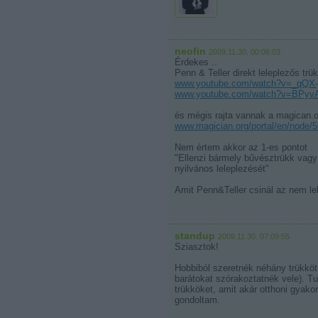
neofin
2009.11.30. 00:06:03
Érdekes ..
Penn & Teller direkt leleplezős trü
www.youtube.com/watch?v=_qQX-
www.youtube.com/watch?v=BPyv
és mégis rajta vannak a magican.o
www.magician.org/portal/en/node/
Nem értem akkor az 1-es pontot
"Ellenzi bármely bűvésztrükk vag
nyilvános leleplezését"
Amit Penn&Teller csinál az nem le
standup
2009.11.30. 07:09:55
Sziasztok!
Hobbiból szeretnék néhány trükköt
barátokat szórakoztatnék vele). Tu
trükköket, amit akár otthoni gyakor
gondoltam.