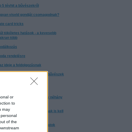
p 5 tévhit a bűvészekről
gyan viseld gondját csomagodnak?
ate card tricks
túl tökéletes hatások - a kevesebb
akran több
odálkozás
oda rendelésre
t az ideje a feldolgozásnak
nyleg: miért nem árulják el a bűvészek
trükkjeiket?
torrentezésről
sonal or
 a bizonyos 10 000 óra, avagy néhány
ndolat a gyakorlásról
ection to
ou may
m elég ártatlannak lenni. Annak is kell
 personal
nni
out of the
nulj trükköt! - trükkmagyarázatok
 downstream