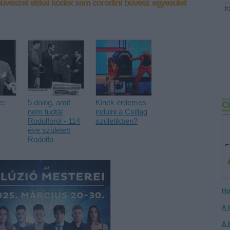
űvészet
etikai kódex
sam
corodini bűvész egyesület
Ir
e:
5 dolog, amit
Kinek érdemes
Ci
nem tudtál
indulni a Csillag
Rodolforól - 114
születikben?
éve született
Rodolfo
Ho
A 
A 