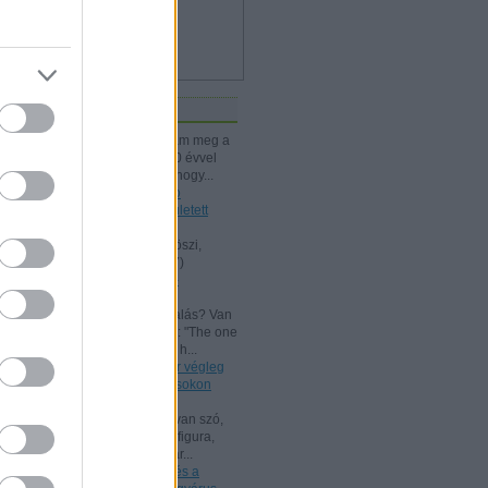
iss topikok
kissiú:
Nagymamámtól kaptam meg a
25 Kártyatrükköt, amit ő kb. 20 évvel
korábban vehetett. (Jó tudni, hogy...
(
2024.12.03. 18:24
)
A Rodolfo
bűvészdobozok - 110 éve született
Rodolfo
Kelle Botond:
@Omcsesz: Köszi,
javítottam.
(
2024.06.18. 10:17
)
Beszámoló a bűvész Európa-
bajnokságról - FISM 2024
aang:
@Kelle Botond: És, csalás? Van
tudományos magyarázat erre: "The one
he bent with me peering over h...
(
2021.07.25. 19:15
)
Uri Geller végleg
"megtért": bűvészkongresszusokon
szemináriumozik
Shisho:
Szerintem itt is arról van szó,
hogy egy ennyire kidolgozott figura,
brand esetén fontos, hogy már...
(
2021.02.26. 18:22
)
Rodolfo és a