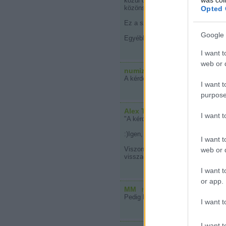
közül csak a fent említett "kollega
közönséges bűnözőként eltűnt vala
Opted 
Ez a sztori 1990-1991-ben történt...
Google 
Egyébként jó ötletnek tartom a kó
I want t
web or d
numizmata
2008.05.14. 21:44:33
A kérdés, hogy etikátlan volna-e m
I want t
purpose
Alex The Magician (törölt)
·
ht
I want 
"A kérdés, hogy etikátlan volna-e 
:)Igen, jó kérdés, de tudod a dipl
I want t
Viszont érdekes és felháborító pé
web or d
visszaélésre...:)
I want t
or app.
MM
·
http://vizeslepedo.blog.hu
2008.05
Pedig kíváncsiak lennénk rá.. Ese
I want t
I want t