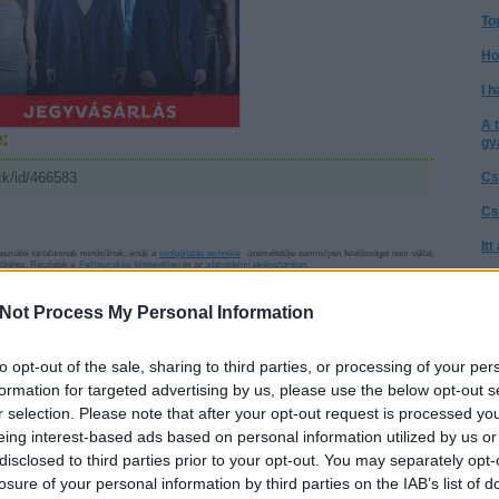
To
Ho
I h
A 
:
gy
ck/id/466583
Cs
Cs
It
sználói tartalomnak minősülnek, értük a
szolgáltatás technikai
üzemeltetője semmilyen felelősséget nem vállal,
ztőjéhez. Részletek a
Felhasználási feltételekben
és az
adatvédelmi tájékoztatóban
.
Té
a 
.14. 11:42:09
Not Process My Personal Information
átolni/zavarni az előadását, vagy parafenomén, akit viszont igen?
A 
to opt-out of the sale, sharing to third parties, or processing of your per
Az
ideraktad ezt a cikket! Sokat okulhatna belőle a szakma...
go
formation for targeted advertising by us, please use the below opt-out s
Válasz erre
r selection. Please note that after your opt-out request is processed y
Ne
eing interest-based ads based on personal information utilized by us or
tű
tp://alexthemagician.piczo.com/?g=1&cr=7
2008.05.14. 16:40:16
disclosed to third parties prior to your opt-out. You may separately opt-
gátolni/zavarni az előadását, vagy parafenomén..."
Ta
losure of your personal information by third parties on the IAB’s list of