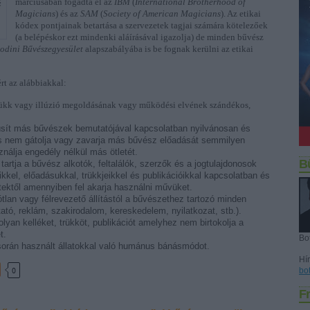
márciusában fogadta el az
IBM
(
International Brotherhood of
Magicians
) és az
SAM
(
Society of American Magicians
). Az etikai
kódex pontjainak betartása a szervezetek tagjai számára kötelezőek
(a belépéskor ezt mindenki aláírásával igazolja) de minden bűvész
odini Bűvészegyesület
alapszabályába is be fognak kerülni az etikai
rt az alábbiakkal:
rükk vagy illúzió megoldásának vagy működési elvének szándékos,
úsít más bűvészek bemutatójával kapcsolatban nyilvánosan és
s nem gátolja vagy zavarja más bűvész előadását semmilyen
nálja engedély nélkül más ötletét.
B
 tartja a bűvész alkotók, feltalálók, szerzők és a jogtulajdonosok
eikkel, előadásukkal, trükkjeikkel és publikációikkal kapcsolatban és
ttektől amennyiben fel akarja használni művüket.
tlan vagy félrevezető állítástól a bűvészethez tartozó minden
tó, reklám, szakirodalom, kereskedelem, nyilatkozat, stb.).
olyan kelléket, trükköt, publikációt amelyhez nem birtokolja a
t.
Bo
orán használt állatokkal való humánus bánásmódot.
Hír
0
bo
Fr