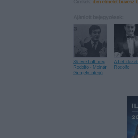
Címkék:
ibm
elmélet
bűvész
b
Ajánlott bejegyzések:
39 éve halt meg
A hét idézet
Rodolfo - Molnár
Rodolfo
Gergely interjú