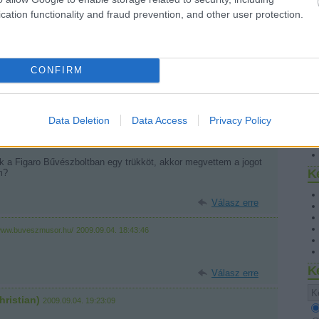
tp://alexthemagician.piczo.com/?g=1&cr=7
2008.05.15. 11:53:37
cation functionality and fraud prevention, and other user protection.
k, majd személyesen, de azt is csak talán, ezek régi dolgok, és
s-találkoztunk külföldön is-ő is dolgozott luxus hajókon is-még
avar, mert nem velem teszi, az ő élete-karmája, szintje, leke...:)
Válasz erre
CONFIRM
S
tp://alexthemagician.piczo.com/?g=1&cr=7
2008.05.15. 12:06:44
Válasz erre
Data Deletion
Data Access
Privacy Policy
hristian)
2009.09.04. 11:21:50
a Figaro Bűvészboltban egy trükköt, akkor megvettem a jogot
K
m?
Válasz erre
/www.buveszmusor.hu/
2009.09.04. 18:43:46
K
Válasz erre
hristian)
2009.09.04. 19:23:09