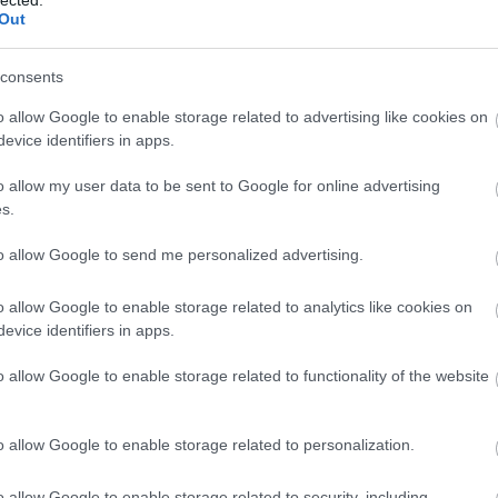
" került be a hazai bűvésztársadalomba, a többi szinte
hová...:)
Out
:)
consents
dex-témát, hátha továbbgondolkodásra készteti a bűvészeket...:)
Fr
Válasz erre
o allow Google to enable storage related to advertising like cookies on
evice identifiers in apps.
egnezvezni az illetőt vgy sem :)
o allow my user data to be sent to Google for online advertising
Válasz erre
s.
tp://alexthemagician.piczo.com/?g=1&cr=7
2008.05.14. 22:17:30
to allow Google to send me personalized advertising.
megnezvezni az illetőt vgy sem :)"
omácia, meg a blog... Nem említem a nevét...:)
o allow Google to enable storage related to analytics like cookies on
lda a SAM (Society of American Magicians) nevével való
evice identifiers in apps.
o allow Google to enable storage related to functionality of the website
Válasz erre
.15. 10:55:04
tleg egy privát üzenetben?
o allow Google to enable storage related to personalization.
Válasz erre
o allow Google to enable storage related to security, including