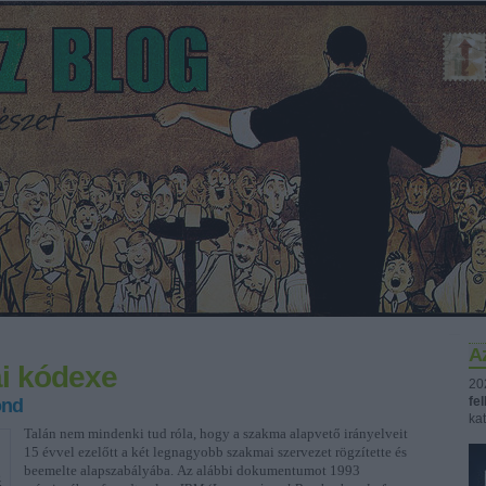
Az
ai kódexe
20
fe
ond
kat
Talán nem mindenki tud róla, hogy a szakma alapvető irányelveit
15 évvel ezelőtt a két legnagyobb szakmai szervezet rögzítette és
beemelte alapszabályába. Az alábbi dokumentumot 1993