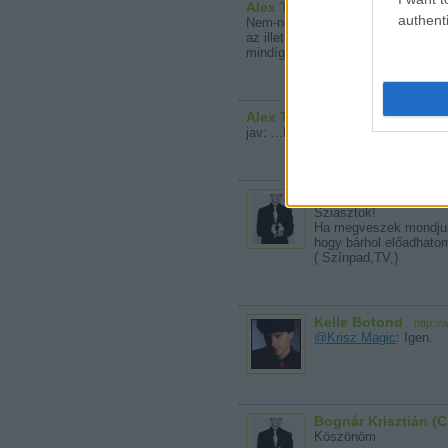
Alex The Magician (törölt)
·
ht
authenti
Nem-nem...!:) Esetleg a kollegákna
az illető sokat javult-szakmailag i
mindíg link, de az már engem nem z
Alex The Magician (törölt)
·
ht
jav: ...lelke...
Bognár Krisztián (C
Sziasztok!
Ha megveszek mondjuk 
hogy bárhol előadhato
( Színpad,TV,)
Kelle Botond
·
http:/
@Krisz Magic
: Igen.
Bognár Krisztián (C
Köszönöm