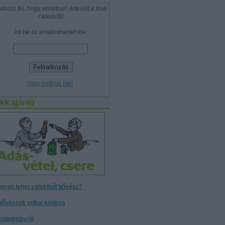
atkozz fel, hogy emailben értesülj a friss
cikkekről!
Írd be az emailcímedet ide:
Vagy kattints ide!
kk ajánló
gyan lehet valakiből bűvész?
bűvészek etikai kódexe
koppintásról