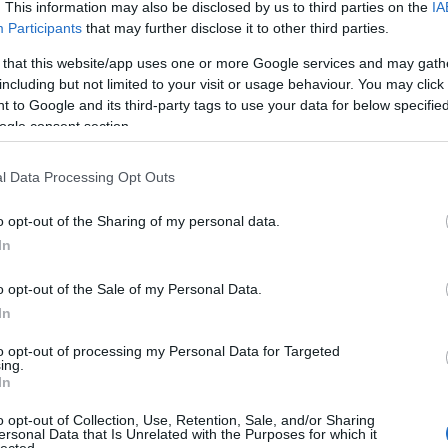
. This information may also be disclosed by us to third parties on the
IA
A 
bű
Participants
that may further disclose it to other third parties.
Válasz erre
Ma
 that this website/app uses one or more Google services and may gath
0:22
including but not limited to your visit or usage behaviour. You may click 
A 
e?
 to Google and its third-party tags to use your data for below specifi
F
Válasz erre
ogle consent section.
xe?"
l Data Processing Opt Outs
o opt-out of the Sharing of my personal data.
Válasz erre
In
tp://alexthemagician.piczo.com/?g=1&cr=7
2008.05.14. 20:18:20
ttről! :)
o opt-out of the Sale of my Personal Data.
al ismert bűvész(?)az illető!!!), aki valamiféle egyenruhába
In
!-Szentendre főterén-ahol én akkoriban ott is bűvészkedtem egy
alamiféle kamu rendőrjelvénnyel a kezében azt mondta, hogy ő
ans)valamilyen embere, és hogy húzzunk el a főtérről, mert ott
to opt-out of processing my Personal Data for Targeted
an az utcai bűvészkedést nekem az ottani helyi hatóságok is
ing.
nek nézett, és ki is használta a lehetőséget a poénkodásra, a
In
tő a Budai Várban is elkövetett másik pofátlan dolgot, és ő tudja,
o opt-out of Collection, Use, Retention, Sale, and/or Sharing
ersonal Data that Is Unrelated with the Purposes for which it
akból, annak jó pár kamu és szélhámos bűvészéről, bár ezek
lected.