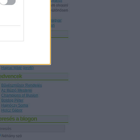
Dunából kimentett kínai gyöngyárus
Shisho:
Érdeklődéssel szoktam olvasni
a blogot, ez mint könyvtárost különösen
érdekelt, a könyvet ismeri P...
(
2020.10.22. 20:36
)
Az első magyar
nyelvű bűvészkönyv nyomában
zerzők
Holcz Gábor
(
profil
)
Kelle Botond
(
profil
)
figaro1
(
profil
)
Hajnóczy Soma
(
profil
)
Boldog Péter
(
profil
)
Hajnal Máté
(
profil
)
edvencek
Bűvészműsor Rendelés
Az Illúzió Mesterei
Champions of Illusion
Boldog Péter
Hajnóczy Soma
Holcz Gábor
eresés a blogon
Néhány szó