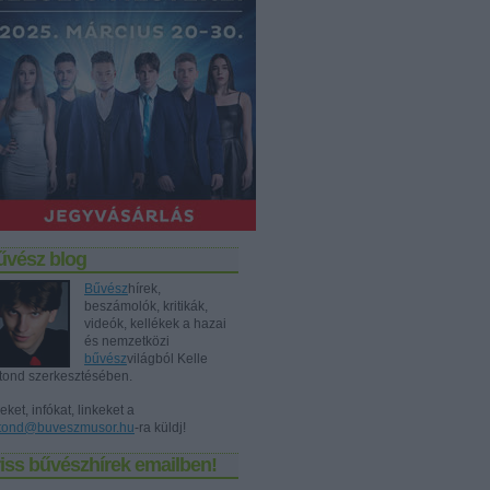
űvész blog
Bűvész
hírek,
beszámolók, kritikák,
videók, kellékek a hazai
és nemzetközi
bűvész
világból Kelle
tond szerkesztésében.
eket, infókat, linkeket a
tond@buveszmusor.hu
-ra küldj!
iss bűvészhírek emailben!