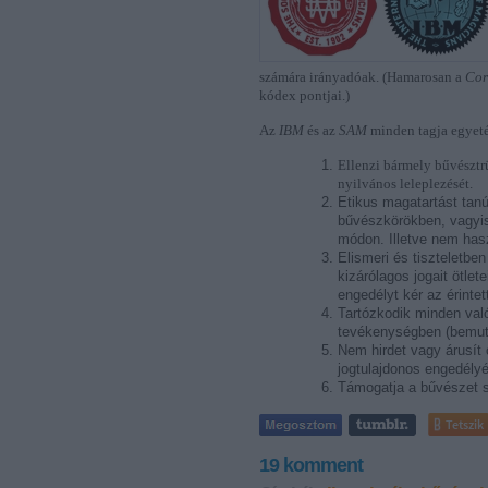
számára irányadóak. (Hamarosan a
Cor
kódex pontjai.)
Az
IBM
és az
SAM
minden tagja egyeté
Ellenzi bármely bűvészt
nyilvános leleplezését.
Etikus magatartást tan
bűvészkörökben, vagyi
módon. Illetve nem hasz
Elismeri és tiszteletben
kizárólagos jogait ötlet
engedélyt kér az érinte
Tartózkodik minden való
tevékenységben (bemuta
Nem hirdet vagy árusít 
jogtulajdonos engedélyé
Támogatja a bűvészet s
Tetszik
19
komment