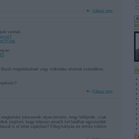
Válasz erre
I
kjeik vannak.
jayixQ
AtQYVok
rg-on
583
y illúzió megoldásának vagy működési elvének szándékos,
A
leplezés?
Válasz erre
 megtanulni (nincsenek olyan terveim, hogy fellépnék, csak
dtok segíteni, hogy teljesen amatőr hol találhat egyszerűbb
lással is el lehet sajátítani? Főleg kártyás és érmés trükkre
C