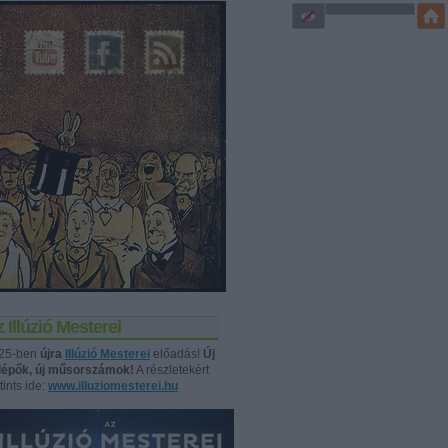
 Illúzió Mesterei
25-ben
újra
Illúzió Mesterei
előadás!
Új
llépők, új műsorszámok!
A részletekért
tints ide:
www.illuziomesterei.hu