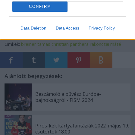
CONFIRM
http://zoom.hu/bulvar/nagy-durranasra-keszul-megasztar
Data Deletion
Data Access
Privacy Policy
Címkék:
breiner tamás
christian panthera
rakonczai máté
Ajánlott bejegyzések:
Beszámoló a bűvész Európa-
bajnokságról - FISM 2024
Piros-kék kártyafantáziák 2022. május 19.
csütörtök 18:00