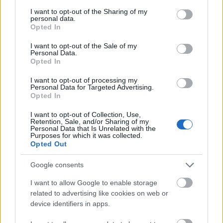
services and may gather and store information including but
not limited to your visit or usage behaviour. You may click to
I want to opt-out of the Sharing of my
Az illuzionista elmondta, imád nyilatkozni, ezért nem is
personal data.
grant or deny consent to Google and its third-party tags to
fogta rövidre, és ha már lehetőség volt rá, megosztott
Opted In
use your data for below specified purposes in below Google
olvasóinkkal még egy fontos üzeneztet, miközben
consent section.
I want to opt-out of the Sale of my
körülöttünk már a díszletet is lebontották. „A
Personal Data.
mentalistának dolga van a szórakoztatáson kívül is.
Opted In
Bemutatja, hogy a világ szélesebb, tágabb, mint amit a
I want to opt-out of processing my
hétköznapokban elképzelünk róla. Gondolatokat
Personal Data for Targeted Advertising.
ébreszt, és rámutat, az emberek többre és másra is
Opted In
képesek, mint amit hisznek magukról.” Az ördög
varietészámai villantak be Bulgakov Mester és
I want to opt-out of Collection, Use,
Retention, Sale, and/or Sharing of my
Margarita című regényéről, de mielőtt vizualizáltuk
Personal Data that Is Unrelated with the
Purposes for which it was collected.
volna a megtévesztett, meztelen nők moszkvai
Opted Out
bolyongását, Panthera utalt arra, ezzel a képességével
egyértelműen a haladást szeretné szolgálni. „Szeretném
Google consents
megmutatni, hogy az emberekben megvan az a plusz,
amit ha tudnak használni, rendbehozhatják a
I want to allow Google to enable storage
magánéletüket, kigyógyulhatnak betegségekből,
related to advertising like cookies on web or
egyszóval érezhetik jól magukat ebben az életben.”
device identifiers in apps.