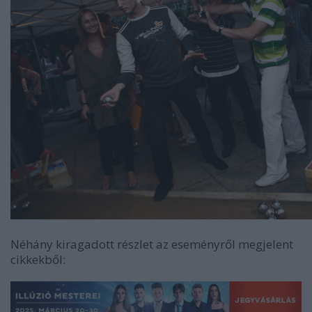
Néhány kiragadott részlet az eseményről megjelent
cikkekből: