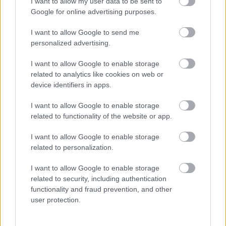
Vajon mit gondoltunk volna egy évvel ezelőtt, ha
I want to allow my user data to be sent to
elhangzik ez a mondat: „A Párizs-Budapest pétanque-
Google for online advertising purposes.
bajnokság győztesei pedig a mentalisták.” Habár
I want to allow Google to send me
tetszett nekünk Christian Panthera
personalized advertising.
mentalizmuselmélete, de azért kollégáját, Breiner
Tamást is megkérdeztük. „Ez egy szórakoztató műfaj, és
I want to allow Google to enable storage
aki ezt a műfajt előadja, az a mentalista.”
related to analytics like cookies on web or
device identifiers in apps.
Ezt akár Koós János is mondhatta volna a táncdalok
műfajára, így rátértünk a játékra. „Gyerekkoromban
I want to allow Google to enable storage
rengeteg francia filmeket néztünk otthon, ott
related to functionality of the website or app.
rendszeresen feltűnt a pétanque, főleg a Csendőr
sorozatban. Később a spotáruházakban
I want to allow Google to enable storage
gondolkodtam, hogy venni kéne ilyen készletet, de nem
related to personalization.
tudtam volna kivel játszani. Most végre megtaláltam a
nyerő csapatot”- mondta lelkesen Breiner Tamás.
I want to allow Google to enable storage
related to security, including authentication
http://www.blikk.hu/cikk.php?cikk=104770
functionality and fraud prevention, and other
user protection.
http://velvet.hu/celeb/petanque0606/