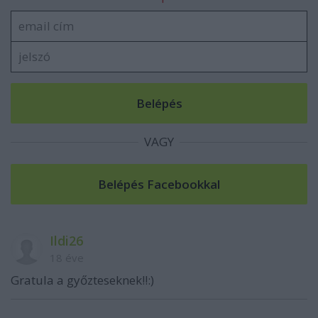
VAGY
Ildi26
18 éve
Gratula a győzteseknek!!:)