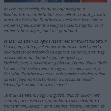
Az első hazai celebpétanque-bajnokságon a
Kiválasztott mentalistáiból összeállított csapat győzött,
ami után Christian Panthera közvetítette üzeneteit az
emberiségnek. Eszerint a világ szélesebb, tágabb, és az
ember többre képes, mint azt gondolná.
és ezen az estén az úgynevezett mentalistákat tüntettük
ki a legnagyobb figyelemmel. Különösen azért, mert a
Kiválasztott döntőseiből válogatott csapat nyerte meg
a celebpétanque-bajnokságot, és nyert egy
játékkészletet. A tévéműsor győztese, Danny Blue a játék
kezdete előtt sietve távozott, így az esemény sztrárja
Christian Panthera lehetett, ezért mielőtt részleteznénk
az este folyamán történteket, a borospult mellől
közvetítjük az illuzionista üzeneteit.
„A mai üzenetem, hogy ha győzni akarsz, akkor nem
szabad görcsösen erre gondolnod, csak a feladatra
koncentrálni, élvezni, amit csinálsz, kizárni mindent, és