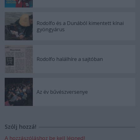
Rodolfo és a Dunából kimentett kínai
gyöngyárus
Rodolfo halálhíre a sajtóban
Az év bűvészversenye
Szólj hozzá!
A hozzászóláshoz be kell lépned!