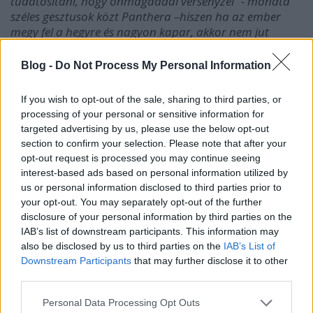
tudatosítani, hogy önmagaddal versenyzel” - mondta
széles gesztusok közt Panthera –hiszen ha az ember
megy fel a hegyre és nagyon kapar, akkor nem jut
feljebb, csak kikaparja maga alól a földet.” Panthera
szerint a „vizualizáció” segít megteremteni a győzelem
Blog -
Do Not Process My Personal Information
lehetőségét, márpedig ő elképzelte a győzelmet, arra
pedig, hogy petanque-ozott volna, korábban nem volt
If you wish to opt-out of the sale, sharing to third parties, or
példa.
processing of your personal or sensitive information for
targeted advertising by us, please use the below opt-out
section to confirm your selection. Please note that after your
opt-out request is processed you may continue seeing
interest-based ads based on personal information utilized by
us or personal information disclosed to third parties prior to
your opt-out. You may separately opt-out of the further
disclosure of your personal information by third parties on the
IAB’s list of downstream participants. This information may
also be disclosed by us to third parties on the
IAB’s List of
Downstream Participants
that may further disclose it to other
third parties.
Please note that this website/app uses one or more Google
Personal Data Processing Opt Outs