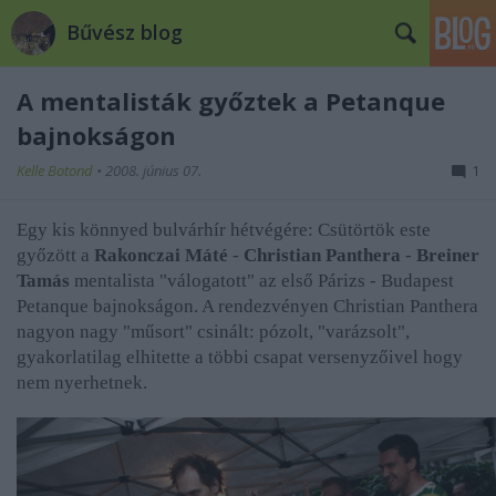
Bűvész blog
A mentalisták győztek a Petanque
bajnokságon
Kelle Botond
•
2008. június 07.
1
Egy kis könnyed bulvárhír hétvégére: Csütörtök este
győzött a
Rakonczai Máté
-
Christian Panthera
-
Breiner
Tamás
mentalista "válogatott" az első Párizs - Budapest
Petanque bajnokságon. A rendezvényen Christian Panthera
nagyon nagy "műsort" csinált: pózolt, "varázsolt",
gyakorlatilag elhitette a többi csapat versenyzőivel hogy
nem nyerhetnek.