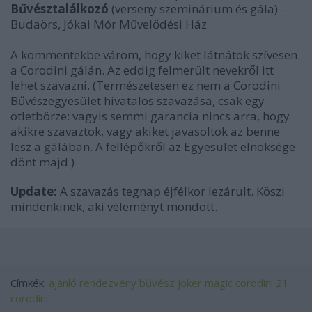
Bűvésztalálkozó
(verseny szeminárium és gála) -
Budaörs, Jókai Mór Művelődési Ház
A kommentekbe várom, hogy kiket látnátok szívesen
a Corodini gálán. Az eddig felmerült nevekről itt
lehet szavazni. (Természetesen ez nem a Corodini
Bűvészegyesület hivatalos szavazása, csak egy
ötletbörze: vagyis semmi garancia nincs arra, hogy
akikre szavaztok, vagy akiket javasoltok az benne
lesz a gálában. A fellépőkről az Egyesület elnöksége
dönt majd.)
Update:
A szavazás tegnap éjfélkor lezárult. Köszi
mindenkinek, aki véleményt mondott.
Címkék:
ajánló
rendezvény
bűvész
joker magic
corodini
21
corodini