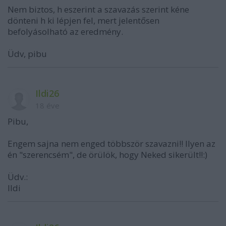
Nem biztos, h eszerint a szavazás szerint kéne
dönteni h ki lépjen fel, mert jelentősen
befolyásolható az eredmény.
Üdv, pibu
Ildi26
18 éve
Pibu,
Engem sajna nem enged többször szavazni!! Ilyen az
én "szerencsém", de örülök, hogy Neked sikerült!!:)
Üdv.:
Ildi