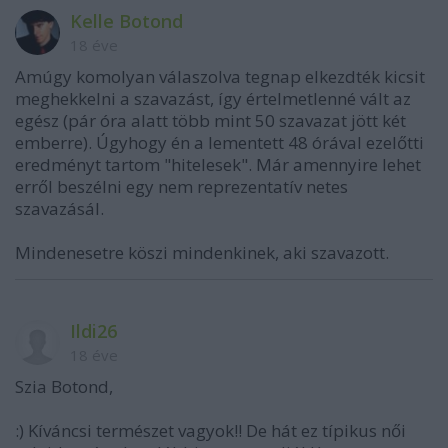
Kelle Botond
18 éve
Amúgy komolyan válaszolva tegnap elkezdték kicsit
meghekkelni a szavazást, így értelmetlenné vált az
egész (pár óra alatt több mint 50 szavazat jött két
emberre). Úgyhogy én a lementett 48 órával ezelőtti
eredményt tartom "hitelesek". Már amennyire lehet
erről beszélni egy nem reprezentatív netes
szavazásál.
Mindenesetre köszi mindenkinek, aki szavazott.
Ildi26
18 éve
Szia Botond,
:) Kíváncsi természet vagyok!! De hát ez típikus női