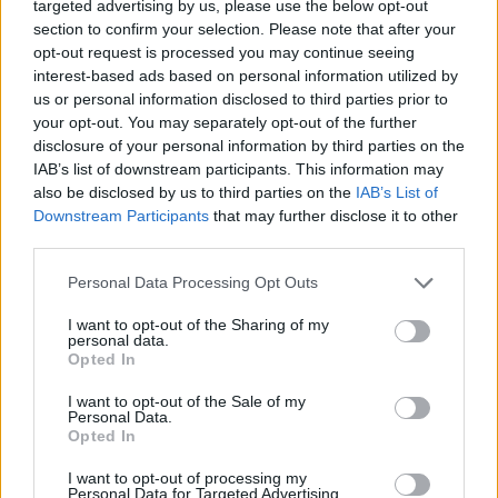
18 éve
targeted advertising by us, please use the below opt-out
section to confirm your selection. Please note that after your
Igen, csak egy emberre lehet szavazni, szóval
opt-out request is processed you may continue seeing
mindenki szavazzon arra, akit a legjobban szeretne
interest-based ads based on personal information utilized by
látni.
us or personal information disclosed to third parties prior to
your opt-out. You may separately opt-out of the further
Amúgy nyugadtan írjatok újabb neveket is!
disclosure of your personal information by third parties on the
IAB’s list of downstream participants. This information may
Üdv:
also be disclosed by us to third parties on the
IAB’s List of
Botond
Downstream Participants
that may further disclose it to other
third parties.
Please note that this website/app uses one or more Google
Personal Data Processing Opt Outs
Ildi26
services and may gather and store information including but
18 éve
not limited to your visit or usage behaviour. You may click to
I want to opt-out of the Sharing of my
personal data.
grant or deny consent to Google and its third-party tags to
Sajnálom!! Mindenki csak egyszer vagy
Opted In
use your data for below specified purposes in below Google
bejelentkezésenként!!:) Úgy nagyobb lesz az arány!!:)
consent section.
I want to opt-out of the Sale of my
Personal Data.
Opted In
I want to opt-out of processing my
Kelle Botond
Personal Data for Targeted Advertising.