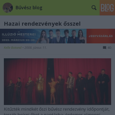
Bűvész blog
Hazai rendezvények ősszel
Kelle Botond
•
2008. június 11.
40
Kitűzték mindkét őszi bűvész rendezvény időpontját,
tessék beírni őket a naptárba: érdemes elmenni