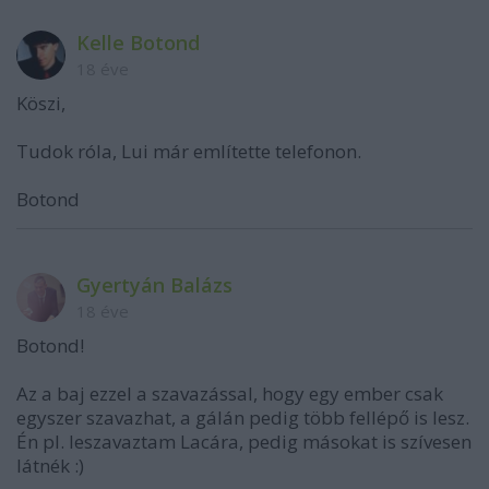
Kelle Botond
18 éve
Köszi,
Tudok róla, Lui már említette telefonon.
Botond
Gyertyán Balázs
18 éve
Botond!
Az a baj ezzel a szavazással, hogy egy ember csak
egyszer szavazhat, a gálán pedig több fellépő is lesz.
Én pl. leszavaztam Lacára, pedig másokat is szívesen
látnék :)