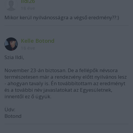
Ildi26
18 éve
Mikor kerül nyilvánosságra a végső eredmény??:)
Kelle Botond
18 éve
Szia Ildi,
November 23-án biztosan. De a fellépők névsora
természetesen már a rendezvény előtt nyilvános lesz
- ahogyan tavaly is. Én továbbítottam az eredményt
és a további név javaslatokat az Egyesületnek,
innentől ez ő ügyük.
Üdv:
Botond