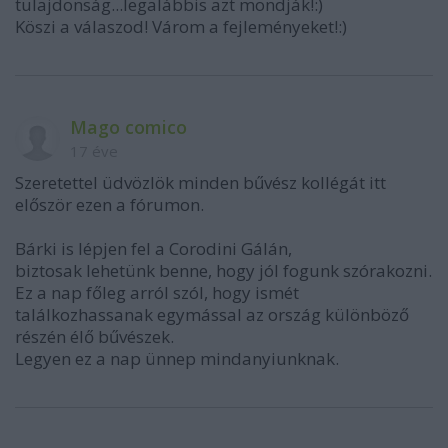
tulajdonság...legalábbis azt mondják!:)
Köszi a válaszod! Várom a fejleményeket!:)
Mago comico
17 éve
Szeretettel üdvözlök minden bűvész kollégát itt
először ezen a fórumon.
Bárki is lépjen fel a Corodini Gálán,
biztosak lehetünk benne, hogy jól fogunk szórakozni.
Ez a nap főleg arról szól, hogy ismét
találkozhassanak egymással az ország különböző
részén élő bűvészek.
Legyen ez a nap ünnep mindanyiunknak.