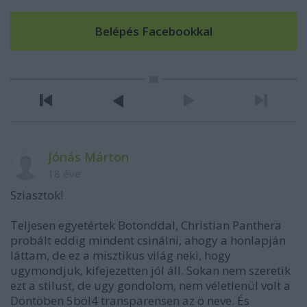
Jónás Márton
18 éve
Sziasztok!
Teljesen egyetértek Botonddal, Christian Panthera
probált eddig mindent csinálni, ahogy a honlapján
láttam, de ez a misztikus világ neki, hogy
ugymondjuk, kifejezetten jól áll. Sokan nem szeretik
ezt a stilust, de ugy gondolom, nem véletlenül volt a
Döntöben 5böl4 transparensen az ö neve. És