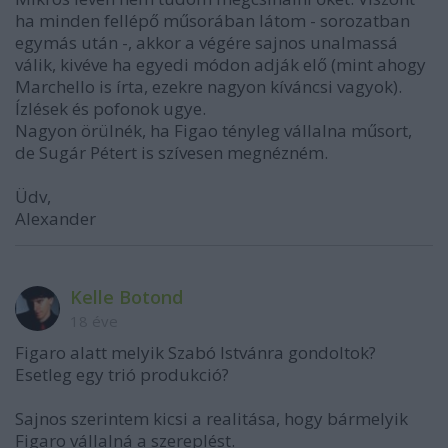
ha minden fellépő műsorában látom - sorozatban
egymás után -, akkor a végére sajnos unalmassá
válik, kivéve ha egyedi módon adják elő (mint ahogy
Marchello is írta, ezekre nagyon kíváncsi vagyok).
Ízlések és pofonok ugye.
Nagyon örülnék, ha Figao tényleg vállalna műsort,
de Sugár Pétert is szívesen megnézném.
Üdv,
Alexander
Kelle Botond
18 éve
Figaro alatt melyik Szabó Istvánra gondoltok?
Esetleg egy trió produkció?
Sajnos szerintem kicsi a realitása, hogy bármelyik
Figaro vállalná a szereplést.