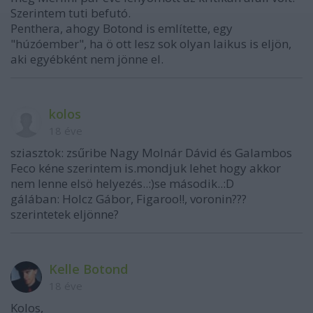
Szerintem tuti befutó.
Penthera, ahogy Botond is említette, egy
"húzóember", ha ö ott lesz sok olyan laikus is eljön,
aki egyébként nem jönne el.
kolos
18 éve
sziasztok: zsűribe Nagy Molnár Dávid és Galambos
Feco kéne szerintem is.mondjuk lehet hogy akkor
nem lenne elsö helyezés..:)se második..:D
gálában: Holcz Gábor, Figaroo!!, voronin???
szerintetek eljönne?
Kelle Botond
18 éve
Kolos,