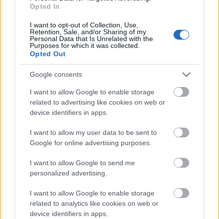
Opted In
18 éve
Szerintem egy IP címről csak 1x lehet szavazni, de
I want to opt-out of Collection, Use,
Retention, Sale, and/or Sharing of my
nem tudom pontosan.
Personal Data that Is Unrelated with the
Purposes for which it was collected.
Opted Out
Amúgy én javasolnám a zsűribe FISM helyezett
bűvészeinket: Nagy Molnár Dávidot és Galambos
Google consents
Ferencet.
I want to allow Google to enable storage
related to advertising like cookies on web or
device identifiers in apps.
Ildi26
18 éve
I want to allow my user data to be sent to
Jó, ok!! Megértem!:)
Google for online advertising purposes.
I want to allow Google to send me
A javaslatodtámogatom!!:)
personalized advertising.
I want to allow Google to enable storage
Ildi26
related to analytics like cookies on web or
device identifiers in apps.
18 éve