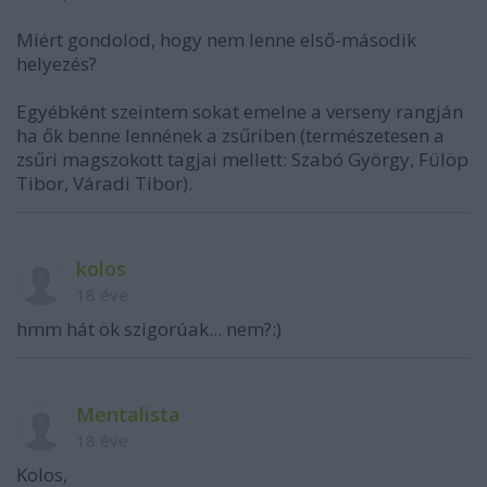
Miért gondolod, hogy nem lenne első-második
helyezés?
Egyébként szeintem sokat emelne a verseny rangján
ha ők benne lennének a zsűriben (természetesen a
zsűri magszokott tagjai mellett: Szabó György, Fülöp
Tibor, Váradi Tibor).
kolos
18 éve
hmm hát ök szigorúak... nem?:)
Mentalista
18 éve
Kolos,