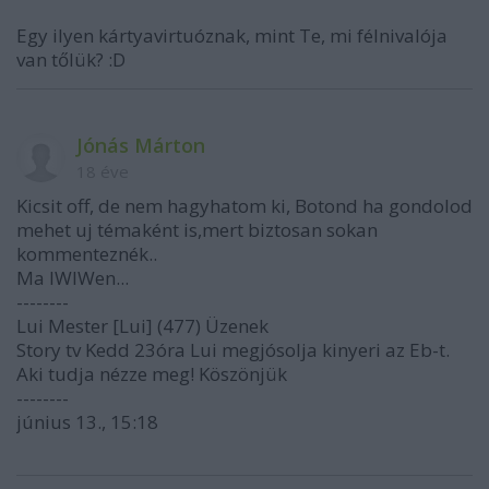
Egy ilyen kártyavirtuóznak, mint Te, mi félnivalója
van tőlük? :D
Jónás Márton
18 éve
Kicsit off, de nem hagyhatom ki, Botond ha gondolod
mehet uj témaként is,mert biztosan sokan
kommenteznék..
Ma IWIWen...
--------
Lui Mester [Lui] (477) Üzenek
Story tv Kedd 23óra Lui megjósolja kinyeri az Eb-t.
Aki tudja nézze meg! Köszönjük
--------
június 13., 15:18