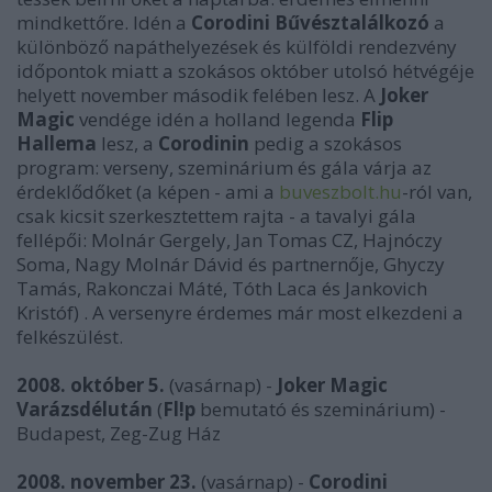
mindkettőre. Idén a
Corodini Bűvésztalálkozó
a
különböző napáthelyezések és külföldi rendezvény
időpontok miatt a szokásos október utolsó hétvégéje
helyett november második felében lesz. A
Joker
Magic
vendége idén a holland legenda
Flip
Hallema
lesz, a
Corodinin
pedig a szokásos
program: verseny, szeminárium és gála várja az
érdeklődőket (a képen - ami a
buveszbolt.hu
-ról van,
csak kicsit szerkesztettem rajta - a tavalyi gála
fellépői: Molnár Gergely, Jan Tomas CZ, Hajnóczy
Soma, Nagy Molnár Dávid és partnernője, Ghyczy
Tamás, Rakonczai Máté, Tóth Laca és Jankovich
Kristóf) . A versenyre érdemes már most elkezdeni a
felkészülést.
2008. október 5.
(vasárnap) -
Joker Magic
Varázsdélután
(
Fl!p
bemutató és
szeminárium) -
Budapest, Zeg-Zug Ház
2008. november 23.
(vasárnap) -
Corodini