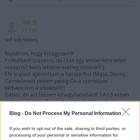
Ildi26
18 éve
led lob token,
Sajnálom, hogy kihagytam!!
Próbáltam szavazni, de csak egy emberkére lehet
szavazni? Nem lehetne esetleg többre??:)
ÉN is azért ajánlottam a három fiút (Máté, Danny,
Tamás)mert nekem pedig Ők a személyes
kedvenceim a showból!:)
Gábor, én azt hiszem kihagyhatatlan!! :) Az ő estjén
volt szerencsém Tamást is látni fellépni, de a
többiekre is kíváncsi lennék!!:)
Blog -
Do Not Process My Personal Information
If you wish to opt-out of the sale, sharing to third parties, or
Kelle Botond
processing of your personal or sensitive information for