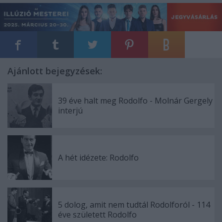
Ajánlott bejegyzések:
39 éve halt meg Rodolfo - Molnár Gergely
interjú
A hét idézete: Rodolfo
5 dolog, amit nem tudtál Rodolforól - 114
éve született Rodolfo