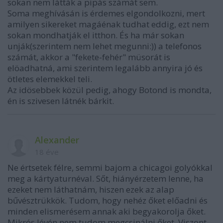
sokan nem látták a pipás számát sem.
Soma meghívásán is érdemes elgondolkozni, mert
amilyen sikereket magáénak tudhat eddig, ezt nem
sokan mondhatják el itthon. És ha már sokan
unják(szerintem nem lehet megunni:)) a telefonos
számát, akkor a "fekete-fehér" müsorát is
elöadhatná, ami szerintem legalább annyira jó és
ötletes elemekkel teli.
Az idösebbek közül pedig, ahogy Botond is mondta,
én is szivesen látnék bárkit.
Alexander
18 éve
Ne értsetek félre, semmi bajom a chicagoi golyókkal
meg a kártyaturnéval. Sőt, hiányérzetem lenne, ha
ezeket nem láthatnám, hiszen ezek az alap
bűvésztrükkök. Tudom, hogy nehéz őket előadni és
minden elismerésem annak aki begyakorolja őket.
Mikrós lévén nem tudom megcsinálni őket. Viszont