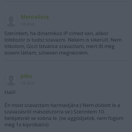
Mentalista
18 éve
Szerintem, ha dinamikus IP címed van, akkor
többször is tudsz szavazni. Nekem is sikerült. Nem
titkolom, Giczi Istvánra szavaztam, mert őt még
sosem láttam, szívesen megnézném.
pibu
18 éve
Hali!
Én most szavaztam harmadjára:) Nem dobott le a
szavazásról másodszorra se:) Szerintem 10.
belépésnél se sobna le. (ne aggódjatok, nem fogom
még 1x kipróbálni)