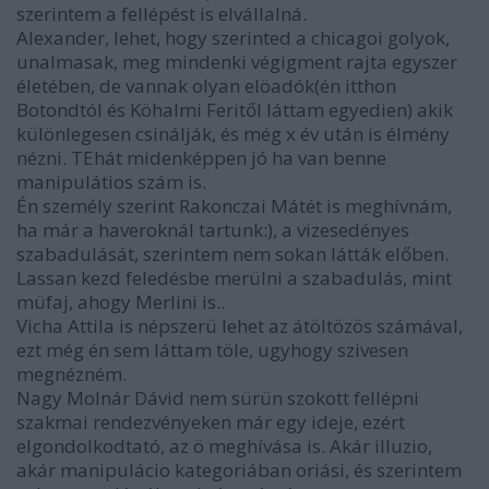
szerintem a fellépést is elvállalná.
Alexander, lehet, hogy szerinted a chicagoi golyok,
unalmasak, meg mindenki végigment rajta egyszer
életében, de vannak olyan elöadók(én itthon
Botondtól és Köhalmi Feritől láttam egyedien) akik
különlegesen csinálják, és még x év után is élmény
nézni. TEhát midenképpen jó ha van benne
manipulátios szám is.
Én személy szerint Rakonczai Mátét is meghívnám,
ha már a haveroknál tartunk:), a vizesedényes
szabadulását, szerintem nem sokan látták előben.
Lassan kezd feledésbe merülni a szabadulás, mint
müfaj, ahogy Merlini is..
Vicha Attila is népszerü lehet az átöltözös számával,
ezt még én sem láttam töle, ugyhogy szivesen
megnézném.
Nagy Molnár Dávid nem sürün szokott fellépni
szakmai rendezvényeken már egy ideje, ezért
elgondolkodtató, az ö meghívása is. Akár illuzio,
akár manipulácio kategoriában oriási, és szerintem