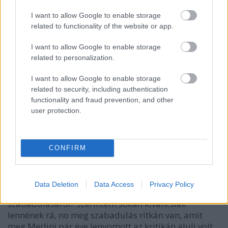
:) Helyesebben a javaslatod támogatom!!:)
I want to allow Google to enable storage
related to functionality of the website or app.
I want to allow Google to enable storage
Jónás Márton
related to personalization.
18 éve
I want to allow Google to enable storage
Szia Sunyi! Való igaz, hogy a tavalyi Corodini gálán
related to security, including authentication
messze Zerin elöadása volt a közönség szerint a
functionality and fraud prevention, and other
legjobb. Az elején érezni lehetett, amikor színpadra
user protection.
lépett, hogy megfagy a levegő, de aztán 5 perc alatt
ugy feloldotta a hangulatot, hogy a lenagyobb
"ellenságei" arcára is mosoly görbült. Szerintem
idén vétek lenne meghívni, Zerin egyszeri és
CONFIRM
megismételhetetlen. :)
Persze évek mulva majd lehet, de most megint, kicsit
monotonná tenné, ha minden évben ugyanaz.
Data Deletion
Data Access
Privacy Policy
Mi a véleményetek Máté vizeskannás
szabadulásárol? Szerintem sokan kiváncsiak
lennének rá, no meg szabadulás ritkán van, amit
meg Merlini pár éve lenyomott az kritikán aluli volt.