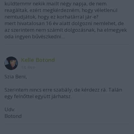
küldtemmr nekik mailt négy napja, de nem
reagáltak, ezért megkérdezném, hogy véletlenül
nemtudjátok, hogy ez korhatárral jár-e?
mert hivatalosan 16 év alatt dolgozni nemlehet, de
az szerintem nem számít dolgozásnak, ha elmegyek
oda ingyen bűvészkedni...
Kelle Botond
18 éve
Szia Beni,
Szerintem nincs erre szabály, de kérdezz rá. Talán
egy felnőttel együtt járhatsz.
Üdv:
Botond