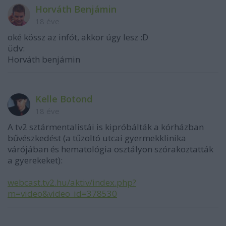
Horváth Benjámin
18 éve
oké kössz az infót, akkor úgy lesz :D
üdv:
Horváth benjámin
Kelle Botond
18 éve
A tv2 sztármentalistái is kipróbálták a kórházban
bűvészkedést (a tűzoltó utcai gyermekklinika
várójában és hematológia osztályon szórakoztatták
a gyerekeket):
webcast.tv2.hu/aktiv/index.php?
m=video&video_id=378530