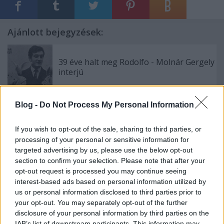
Ajánlott bejegyzések:
39 éve halt meg Rodolfo - Molnár Gergely
interjú
Blog -
Do Not Process My Personal Information
A hét idézete: Rodolfo
If you wish to opt-out of the sale, sharing to third parties, or
processing of your personal or sensitive information for
targeted advertising by us, please use the below opt-out
section to confirm your selection. Please note that after your
5 dolog, amit nem tudtál Rodolforól - 114
opt-out request is processed you may continue seeing
éve született Rodolfo
interest-based ads based on personal information utilized by
us or personal information disclosed to third parties prior to
your opt-out. You may separately opt-out of the further
disclosure of your personal information by third parties on the
Kinek érdemes indulni a Csillag
IAB’s list of downstream participants. This information may