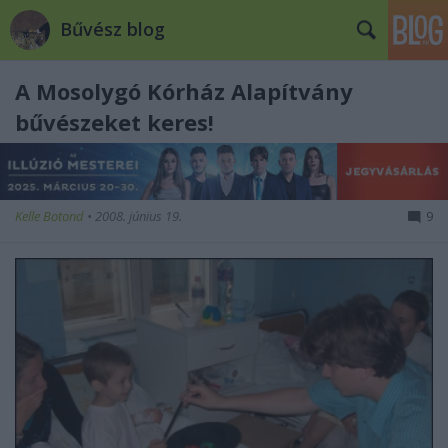
Bűvész blog
A Mosolygó Kórház Alapítvány
bűvészeket keres!
Kelle Botond
•
2008. június 19.
9