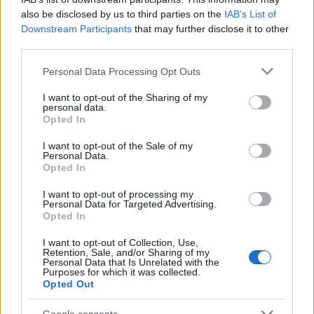
születikben?
also be disclosed by us to third parties on the
IAB’s List of
Downstream Participants
that may further disclose it to other
third parties.
Please note that this website/app uses one or more Google
Personal Data Processing Opt Outs
Szólj hozzá!
services and may gather and store information including but
not limited to your visit or usage behaviour. You may click to
I want to opt-out of the Sharing of my
A hozzászóláshoz be kell lépned!
personal data.
grant or deny consent to Google and its third-party tags to
Opted In
use your data for below specified purposes in below Google
consent section.
I want to opt-out of the Sale of my
Personal Data.
Opted In
I want to opt-out of processing my
Personal Data for Targeted Advertising.
Opted In
I want to opt-out of Collection, Use,
VAGY
Retention, Sale, and/or Sharing of my
Personal Data that Is Unrelated with the
Purposes for which it was collected.
Opted Out
Google consents