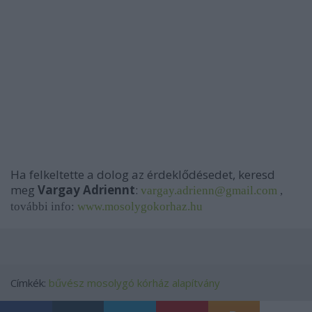
Ha felkeltette a dolog az érdeklődésedet, keresd
meg
Vargay Adriennt
:
vargay.adrienn@gmail.com
,
további info:
www.mosolygokorhaz.hu
Címkék:
bűvész
mosolygó kórház alapítvány