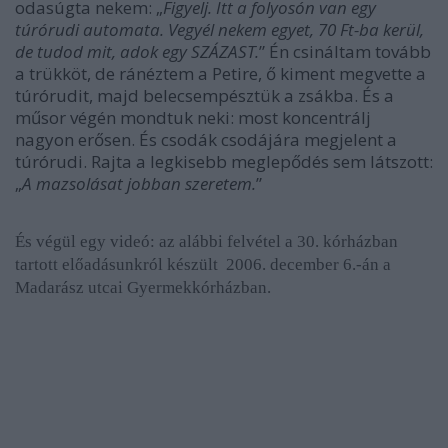
odasúgta nekem: „
Figyelj. Itt a folyosón van egy
túrórudi automata. Vegyél nekem egyet, 70 Ft-ba kerül,
de tudod mit, adok egy SZÁZAST.
” Én csináltam tovább
a trükköt, de ránéztem a Petire, ő kiment megvette a
túrórudit, majd belecsempésztük a zsákba. És a
műsor végén mondtuk neki: most koncentrálj
nagyon erősen. És csodák csodájára megjelent a
túrórudi. Rajta a legkisebb meglepődés sem látszott:
„
A mazsolásat jobban szeretem.
”
És végül egy videó: a
z alábbi felvétel a
30. kórházban
tartott előadásunkról készült
2006. december 6.-án a
Madarász utcai Gyermekkórházban.