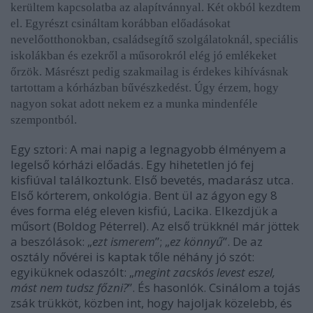
kerültem kapcsolatba az alapítvánnyal. Két okból kezdtem
el. Egyrészt csináltam korábban előadásokat
nevelőotthonokban, családsegítő szolgálatoknál, speciális
iskolákban és ezekről a műsorokról elég jó emlékeket
őrzök. Másrészt pedig szakmailag is érdekes kihívásnak
tartottam a kórházban bűvészkedést. Úgy érzem, hogy
nagyon sokat adott nekem ez a munka mindenféle
szempontból.
Egy sztori: A mai napig a legnagyobb élményem a
legelső kórházi előadás. Egy hihetetlen jó fej
kisfiúval találkoztunk. Első bevetés, madarász utca.
Első kórterem, onkológia. Bent ül az ágyon egy 8
éves forma elég eleven kisfiú, Lacika. Elkezdjük a
műsort (Boldog Péterrel). Az első trükknél már jöttek
a beszólások: „
ezt ismerem
”; „
ez könnyű
”. De az
osztály nővérei is kaptak tőle néhány jó szót:
egyiküknek odaszólt: „
megint zacskós levest eszel,
mást nem tudsz főzni?
”. És hasonlók. Csinálom a tojás
zsák trükköt, közben int, hogy hajoljak közelebb, és