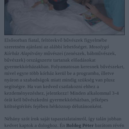
Elsősorban fiatal, feltörekvő bűvészek figyelmébe
szeretném ajánlani az alábbi lehetőséget.
Mosolygó
Kórház Alapítvány
művészei (zenészek, bábművészek,
bűvészek) országszerte tartanak előadásokat
gyermekkórházakban. Folyamatosan keresnek bűvészeket,
mivel egyre több kórház kerül be a programba, illetve
nyáron a szabadságok miatt mindig szükség van plusz
segítségre. H
a van kedved csatlakozni ehhez a
kezdeményezéshez, jelentkezz! Minden alkalommal 3-4
órát kell bűvészkedni gyermekkórházban, jelképes
költségtérítés fejében hétköznap délutánonként.
Néhány szót írok saját tapasztalataimról, így talán jobban
kedvet kaptok a dologhoz. Én
Boldog Péter
barátom révén