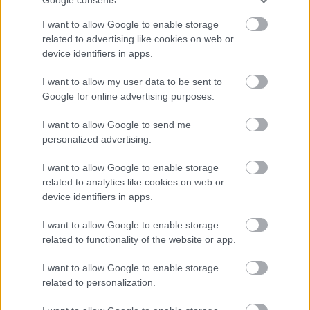
I want to allow Google to enable storage
Boldog Peti
related to advertising like cookies on web or
18 éve
device identifiers in apps.
Szerintem is remek "iskola" az előadóművészet
I want to allow my user data to be sent to
minden ágához. (esze-ágához)
Google for online advertising purposes.
És ezúton szeretném hozzáfűzni, hogy Szegeden is
I want to allow Google to send me
keresünk b/művészeket!
personalized advertising.
Ha kézműveskedsz és a fiókon kívül mással is
I want to allow Google to enable storage
megosztanád; vagy, ha a szomszédokon kívül
related to analytics like cookies on web or
másnak is megmutatnád zenei tudásod, jelentkezz
device identifiers in apps.
az
mk.megyekoordinator@gmail.com
címre.
I want to allow Google to enable storage
related to functionality of the website or app.
Üdv, BP
I want to allow Google to enable storage
related to personalization.
Álland Jácint