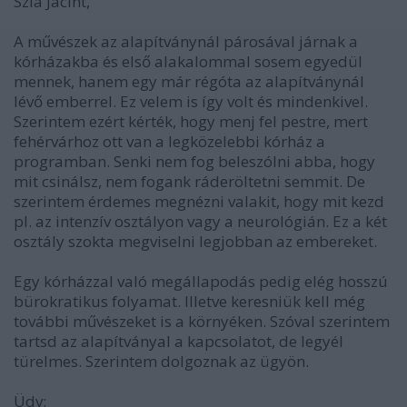
Szia Jácint,
A művészek az alapítványnál párosával járnak a
kórházakba és első alakalommal sosem egyedül
mennek, hanem egy már régóta az alapítványnál
lévő emberrel. Ez velem is így volt és mindenkivel.
Szerintem ezért kérték, hogy menj fel pestre, mert
fehérvárhoz ott van a legközelebbi kórház a
programban. Senki nem fog beleszólni abba, hogy
mit csinálsz, nem fogank ráderöltetni semmit. De
szerintem érdemes megnézni valakit, hogy mit kezd
pl. az intenzív osztályon vagy a neurológián. Ez a két
osztály szokta megviselni legjobban az embereket.
Egy kórházzal való megállapodás pedig elég hosszú
bürokratikus folyamat. Illetve keresniük kell még
további művészeket is a környéken. Szóval szerintem
tartsd az alapítványal a kapcsolatot, de legyél
türelmes. Szerintem dolgoznak az ügyön.
Üdv: