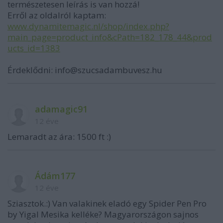
természetesen leírás is van hozzá!
Erről az oldalról kaptam:
www.dynamitemagic.nl/shop/index.php?
main_page=product_info&cPath=182_178_44&prod
ucts_id=1383
Érdeklődni: info@szucsadambuvesz.hu
adamagic91
12 éve
Lemaradt az ára: 1500 ft :)
Ádám177
12 éve
Sziasztok.:) Van valakinek eladó egy Spider Pen Pro
by Yigal Mesika kelléke? Magyarországon sajnos