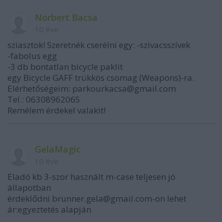
Norbert Bacsa
10 éve
sziasztok! Szeretnék cserélni egy: -szivacsszívek
-fabolus egg
-3 db bontatlan bicycle paklit
egy Bicycle GAFF trükkös csomag (Weapons)-ra.
Elérhetőségeim: parkourkacsa@gmail.com
Tel.: 06308962065
Remélem érdekel valakit!
GelaMagic
10 éve
Eladó kb 3-szor használt m-case teljesen jó
állapotban
érdeklődni brunner.gela@gmail.com-on lehet
ár:egyeztetés alapján