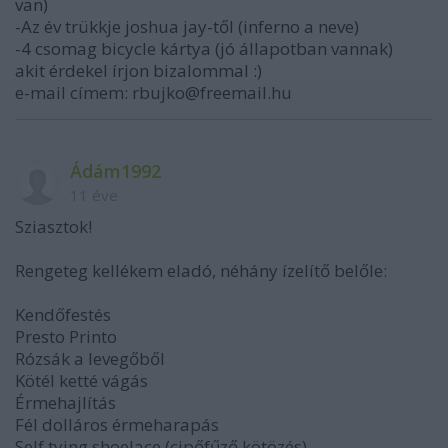
van)
-Az év trükkje joshua jay-től (inferno a neve)
-4 csomag bicycle kártya (jó állapotban vannak)
akit érdekel írjon bizalommal :)
e-mail címem: rbujko@freemail.hu
Ádám1992
11 éve
Sziasztok!
Rengeteg kellékem eladó, néhány ízelítő belőle:
Kendőfestés
Presto Printo
Rózsák a levegőből
Kötél ketté vágás
Érmehajlítás
Fél dolláros érmeharapás
Self tying shoelace (cipőfűző kötözés)