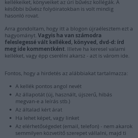
kellékeiket, könyveiket az úri bűvész kollégák. A
későbbi bűvész folyóiratokban is volt mindig
hasonló rovat.
Arra gondoltam, hogy itt a blogon újraélesztem ezt a
hagyományt.
Vagyis ha van számodra
feleslegessé vált kelléked, könyved, dvd-d: írd
meg ide kommentként
. Illetve ha keresel valami
kelléket, vagy épp cserélni akarsz - azt is várom ide.
Fontos, hogy a hirdetés az alábbiakat tartalmazza:
A kellék pontos angol nevét
Az állapotát (új, használt, újszerű, hibás
megvan-e a leírás stb.)
Az általad kért árat
Ha lehet képet, vagy linket
Az elérhetőségedet (email, telefon) - nem akarok
semmilyen közvetítő szerepet vállalni, majd ti