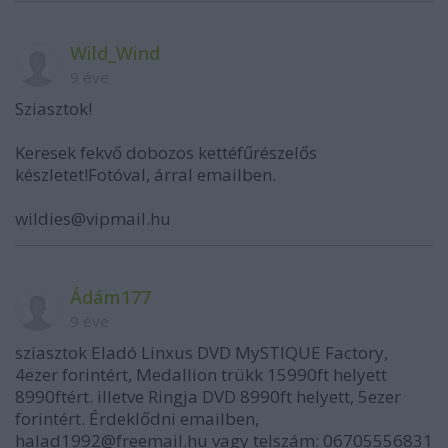
Wild_Wind
9 éve
Sziasztok!
Keresek fekvő dobozos kettéfűrészelős
készletet!Fotóval, árral emailben.
wildies@vipmail.hu
Ádám177
9 éve
sziasztok Eladó Linxus DVD MySTIQUE Factory,
4ezer forintért, Medallion trükk 15990ft helyett
8990ftért. illetve Ringja DVD 8990ft helyett, 5ezer
forintért. Érdeklődni emailben,
halad1992@freemail.hu vagy telszám: 06705556831