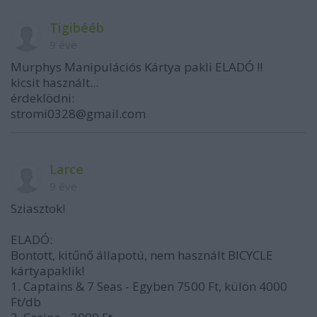
Tigibééb
9 éve
Murphys Manipulációs Kártya pakli ELADÓ !!
kicsit használt...
érdeklödni:
stromi0328@gmail.com
Larce
9 éve
Sziasztok!
ELADÓ:
Bontott, kitűnő állapotú, nem használt BICYCLE
kártyapaklik!
1. Captains & 7 Seas - Egyben 7500 Ft, külön 4000
Ft/db