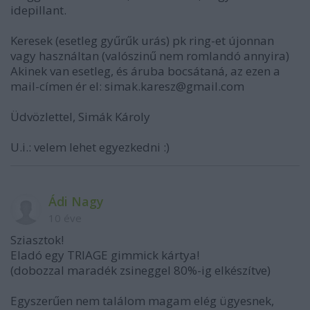
idepillant.
Keresek (esetleg gyűrűk urás) pk ring-et újonnan
vagy használtan (valószinű nem romlandó annyira)
Akinek van esetleg, és áruba bocsátaná, az ezen a
mail-címen ér el: simak.karesz@gmail.com
Üdvözlettel, Simák Károly
U.i.: velem lehet egyezkedni :)
Ádi Nagy
10 éve
Sziasztok!
Eladó egy TRIAGE gimmick kártya!
(dobozzal maradék zsineggel 80%-ig elkészítve)
Egyszerűen nem találom magam elég ügyesnek,