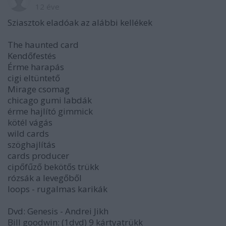
12 éve
Sziasztok eladóak az alábbi kellékek
The haunted card
Kendőfestés
Érme harapás
cigi eltüntető
Mirage csomag
chicago gumi labdák
érme hajlító gimmick
kötél vágás
wild cards
szöghajlítás
cards producer
cipőfűző bekötős trükk
rózsák a levegőből
loops - rugalmas karikák
Dvd: Genesis - Andrei Jikh
Bill goodwin: (1dvd) 9 kártyatrükk