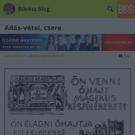
Bűvész blog
Adás-vétel, csere
Kelle Botond
•
2008. szeptember 20.
542