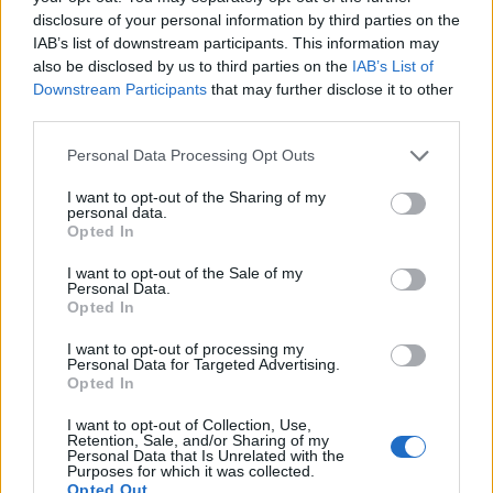
disclosure of your personal information by third parties on the
IAB’s list of downstream participants. This information may
cereal killer
also be disclosed by us to third parties on the
IAB’s List of
11 éve
Downstream Participants
that may further disclose it to other
Eladó egy Cold Reading a gyakorlatban című
third parties.
kiadvány. Az egyetlen magyar nyelven létező
Please note that this website/app uses one or more Google
Personal Data Processing Opt Outs
szakanyag a témában. Részletek:
services and may gather and store information including but
not limited to your visit or usage behaviour. You may click to
I want to opt-out of the Sharing of my
buvesz.blog.hu/2010/07/19/megjelent_a_cold_readi
personal data.
grant or deny consent to Google and its third-party tags to
Opted In
ng_a_gyakorlatban_konyv
use your data for below specified purposes in below Google
consent section.
I want to opt-out of the Sale of my
Ára 5000 forint.
Personal Data.
Budapesten átvehető vagy utalás után postázom.
Opted In
I want to opt-out of processing my
Personal Data for Targeted Advertising.
Opted In
G. M. E.
11 éve
I want to opt-out of Collection, Use,
Retention, Sale, and/or Sharing of my
Vicces :) 10 Ft antik felár?
Personal Data that Is Unrelated with the
Purposes for which it was collected.
Opted Out