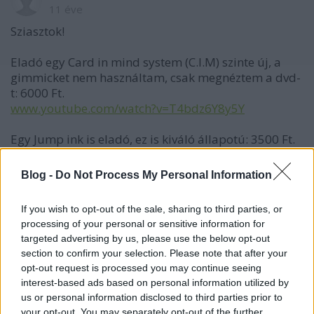
11 éve
Sziasztok!
Eladó egy Card in mind system (C.I.M) szinte új, a
gimmicket nem használtam, csak megnéztem a dvd-
t: 6000 Ft.
www.youtube.com/watch?v=T4bdz6Y8y5Y
Egy Jump ink is eladó, ez is kiváló állapotú: 3500 Ft.
www.youtube.com/watch?v=mJBaYXNupJk
Blog -
Do Not Process My Personal Information
Végül egy Rattled, ez is tökéletes állapotú, a kellék
teljesen újszerű, a dvd tokja van egy picit eltörve, de
If you wish to opt-out of the sale, sharing to third parties, or
nem vészes: 5000Ft.
processing of your personal or sensitive information for
www.youtube.com/watch?v=LPDyQ9NNnc8
targeted advertising by us, please use the below opt-out
section to confirm your selection. Please note that after your
Érdeklődni: bachoreczm@gmail.com
opt-out request is processed you may continue seeing
interest-based ads based on personal information utilized by
Matyi
us or personal information disclosed to third parties prior to
your opt-out. You may separately opt-out of the further