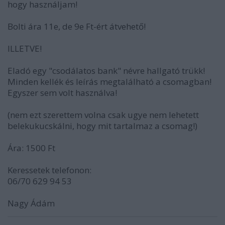
hogy használjam!
Bolti ára 11e, de 9e Ft-ért átvehető!
ILLETVE!
Eladó egy "csodálatos bank" névre hallgató trükk!
Minden kellék és leírás megtalálható a csomagban!
Egyszer sem volt használva!
(nem ezt szerettem volna csak ugye nem lehetett
belekukucskálni, hogy mit tartalmaz a csomag!)
Ára: 1500 Ft
Keressetek telefonon:
06/70 629 94 53
Nagy Ádám