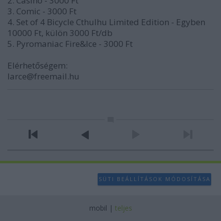
2. Casino - 3000 Ft
3. Comic - 3000 Ft
4. Set of 4 Bicycle Cthulhu Limited Edition - Egyben
10000 Ft, külön 3000 Ft/db
5. Pyromaniac Fire&Ice - 3000 Ft
Elérhetőségem:
larce@freemail.hu
SÜTI BEÁLLÍTÁSOK MÓDOSÍTÁSA
mobil
|
teljes