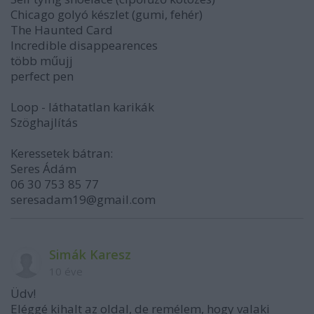
Chicago golyó készlet (gumi, fehér)
The Haunted Card
Incredible disappearences
több műujj
perfect pen
Loop - láthatatlan karikák
Szöghajlítás
Keressetek bátran:
Seres Ádám
06 30 753 85 77
seresadam19@gmail.com
Simák Karesz
10 éve
Üdv!
Eléggé kihalt az oldal, de remélem, hogy valaki