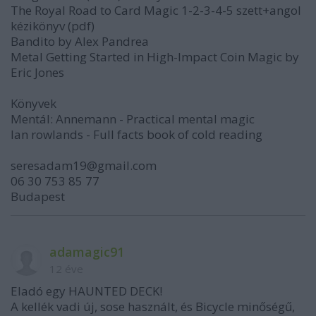
The Royal Road to Card Magic 1-2-3-4-5 szett+angol
kézikönyv (pdf)
Bandito by Alex Pandrea
Metal Getting Started in High-Impact Coin Magic by
Eric Jones
Könyvek
Mentál: Annemann - Practical mental magic
Ian rowlands - Full facts book of cold reading
seresadam19@gmail.com
06 30 753 85 77
Budapest
adamagic91
12 éve
Eladó egy HAUNTED DECK!
A kellék vadi új, sose használt, és Bicycle minőségű,