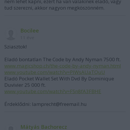
nem lehet kapni, ezért ha van valakinek eladó, vagy
tud szerezni, akkor nagyon megköszönném.
Bocilee
11 éve
Sziasztok!
Eladó bontatlan The Code by Andy Nyman 7500 ft.
www.magicshop.ch/the-code-by-andy-nyman.html
www.youtube.com/watch?v=PIWsAUaTQuU
Eladó Pocket Wallet Set With Dvd By Dominique
Duvivier 25 000 ft.
www.youtube.com/watch?v=FSn8fA3FBHE
Érdeklődni: lamprecht@freemail.hu
Mátyás Bachorecz