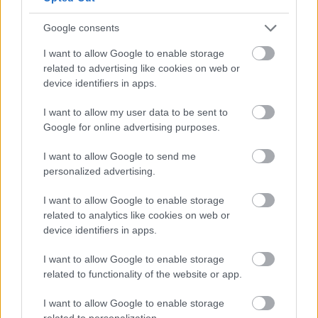
Google consents
Ádám177
11 éve
I want to allow Google to enable storage
related to advertising like cookies on web or
@cereal killer
: Ha még megvan :) Engem érdekelne a
device identifiers in apps.
könyv:) Budapesten személyesen áttudnám venni.
I want to allow my user data to be sent to
Google for online advertising purposes.
Ádám177
I want to allow Google to send me
11 éve
personalized advertising.
Eladó:Medallion By Martin Adams, Szinte nem is
használt, csak ki lett bontva meg egyszer néztem
I want to allow Google to enable storage
meg Dvdt is. Figaro bűvészboltban vettem még
related to analytics like cookies on web or
októberben. Új Ára: 15990 ft. Én odaadom 12
device identifiers in apps.
ezerért. Személyesen Budapesten átvehető.
www.figarobuveszbolt.hu/katalogus/closeup/medall
I want to allow Google to enable storage
ion
related to functionality of the website or app.
I want to allow Google to enable storage
related to personalization.