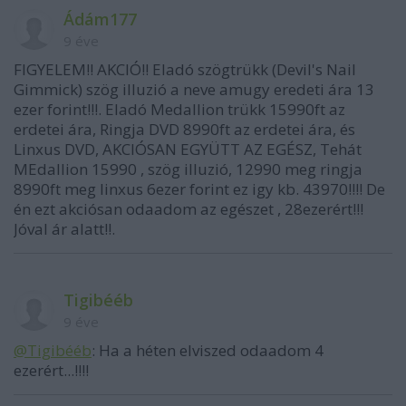
Ádám177
9 éve
FIGYELEM!! AKCIÓ!! Eladó szögtrükk (Devil's Nail
Gimmick) szög illuzió a neve amugy eredeti ára 13
ezer forint!!!. Eladó Medallion trükk 15990ft az
erdetei ára, Ringja DVD 8990ft az erdetei ára, és
Linxus DVD, AKCIÓSAN EGYÜTT AZ EGÉSZ, Tehát
MEdallion 15990 , szög illuzió, 12990 meg ringja
8990ft meg linxus 6ezer forint ez igy kb. 43970!!!! De
én ezt akciósan odaadom az egészet , 28ezerért!!!
Jóval ár alatt!!.
Tigibééb
9 éve
@Tigibééb
: Ha a héten elviszed odaadom 4
ezerért...!!!!