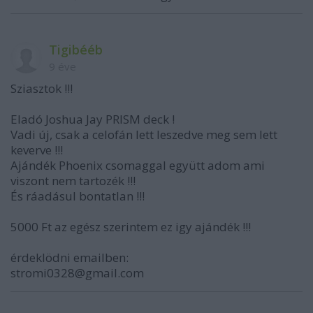
Tigibééb
9 éve
Sziasztok !!!
Eladó Joshua Jay PRISM deck !
Vadi új, csak a celofán lett leszedve meg sem lett
keverve !!!
Ajándék Phoenix csomaggal együtt adom ami
viszont nem tartozék !!!
És ráadásul bontatlan !!!
5000 Ft az egész szerintem ez igy ajándék !!!
érdeklödni emailben:
stromi0328@gmail.com