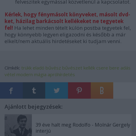
felveszitek egymással közvetlenül a kapcsolatot.
Kérlek, hogy fénymásolt könyveket, másolt dvd-
ket, házilag barkácsolt kellékeket ne tegyetek
fel!
Ha lehet minden tételt külön postba tegyetek fel,
hogy könnyebb legyen eligazodni és később a már
elkelt/nem aktuális hirdetéseket ki tudjam venni.
Címkék:
trükk
eladó
bűvész
bűvészet
kellék
csere bere
adás
vétel
modern mágia
apróhírdetés
Ajánlott bejegyzések:
39 éve halt meg Rodolfo - Molnár Gergely
interjú