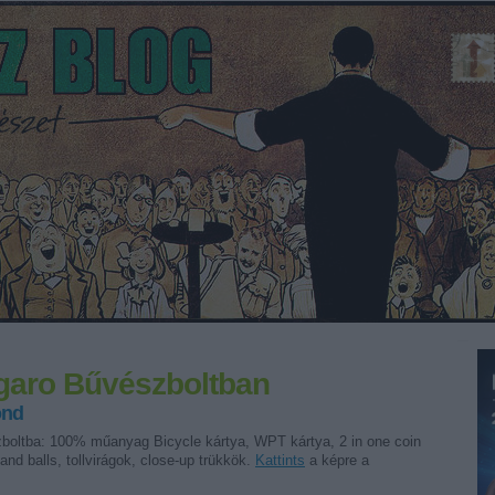
garo Bűvészboltban
ond
boltba: 100% műanyag Bicycle kártya, WPT kártya, 2 in one coin
nd balls, tollvirágok, close-up trükkök.
Kattints
a képre a