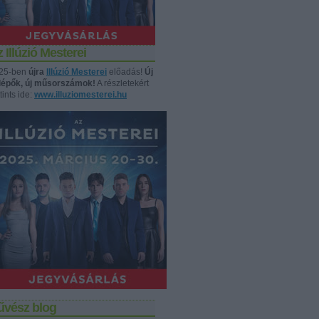
 Illúzió Mesterei
25-ben
újra
Illúzió Mesterei
előadás!
Új
llépők, új műsorszámok!
A részletekért
tints ide:
www.illuziomesterei.hu
űvész blog