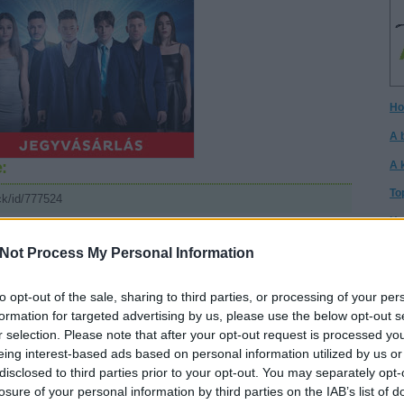
Ho
A 
:
A 
To
ck/id/777524
Ho
I h
Not Process My Personal Information
sználói tartalomnak minősülnek, értük a
szolgáltatás technikai
üzemeltetője semmilyen felelősséget nem vállal,
ztőjéhez. Részletek a
Felhasználási feltételekben
és az
adatvédelmi tájékoztatóban
.
A 
gy
to opt-out of the sale, sharing to third parties, or processing of your per
formation for targeted advertising by us, please use the below opt-out s
Cs
r selection. Please note that after your opt-out request is processed y
sztrálj
! ‐
Belépés Facebookkal
Cs
eing interest-based ads based on personal information utilized by us or
disclosed to third parties prior to your opt-out. You may separately opt-
It
losure of your personal information by third parties on the IAB’s list of
Té