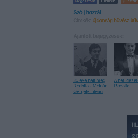
Tetszik
Szólj hozzá!
Címkék:
újdonság
bűvész
bűv
Ajánlott bejegyzések:
39 éve halt meg
A hét idézet
Rodolfo - Molnár
Rodolfo
Gergely interjú