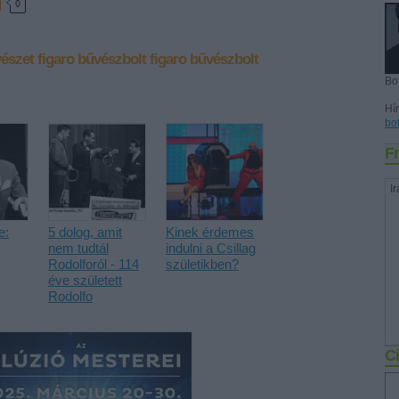
0
észet
figaro
bűvészbolt
figaro bűvészbolt
Bo
Hír
bo
Fr
Ir
e:
5 dolog, amit
Kinek érdemes
nem tudtál
indulni a Csillag
Rodolforól - 114
születikben?
éve született
Rodolfo
Ci