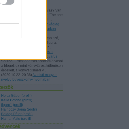
Beszámoló a bűvész Európa-
bajnokságról - FISM 2024
aang:
@Kelle Botond: És, csalás? Van
tudományos magyarázat erre: "The one
he bent with me peering over h...
(
2021.07.25. 19:15
)
Uri Geller végleg
"megtért": bűvészkongresszusokon
szemináriumozik
Shisho:
Szerintem itt is arról van szó,
hogy egy ennyire kidolgozott figura,
brand esetén fontos, hogy már...
(
2021.02.26. 18:22
)
Rodolfo és a
Dunából kimentett kínai gyöngyárus
Shisho:
Érdeklődéssel szoktam olvasni
a blogot, ez mint könyvtárost különösen
érdekelt, a könyvet ismeri P...
(
2020.10.22. 20:36
)
Az első magyar
nyelvű bűvészkönyv nyomában
zerzők
Holcz Gábor
(
profil
)
Kelle Botond
(
profil
)
figaro1
(
profil
)
Hajnóczy Soma
(
profil
)
Boldog Péter
(
profil
)
Hajnal Máté
(
profil
)
edvencek