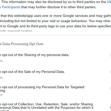
. This information may also be disclosed by us to third parties on the
IA
a 
Participants
that may further disclose it to other third parties.
A 
 that this website/app uses one or more Google services and may gath
8-2018
Kelle Botond
-
Bűvész
Műsor
.hu
Google
Az
including but not limited to your visit or usage behaviour. You may click 
go
SÜTI BEÁLLÍTÁSOK MÓDOSÍTÁSA
 to Google and its third-party tags to use your data for below specifi
Ne
ogle consent section.
tű
Ta
l Data Processing Opt Outs
A 
bű
o opt-out of the Sharing of my personal data.
In
Ma
A 
o opt-out of the Sale of my Personal Data.
In
F
to opt-out of processing my Personal Data for Targeted
ing.
In
o opt-out of Collection, Use, Retention, Sale, and/or Sharing
ersonal Data that Is Unrelated with the Purposes for which it
lected.