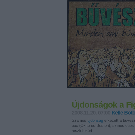
Újdonságok a Fi
2008.11.20. 07:00
Kelle Bot
Számos
újdonság
érkezett a bűvész
box (Okito és Boston), színes cups a
részletekért.