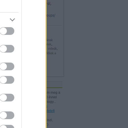
iss topikok
kissiú:
Nagymamámtól kaptam meg a
25 Kártyatrükköt, amit ő kb. 20 évvel
korábban vehetett. (Jó tudni, hogy...
(
2024.12.03. 18:24
)
A Rodolfo
bűvészdobozok - 110 éve született
Rodolfo
Kelle Botond:
@Omcsesz: Köszi,
javítottam.
(
2024.06.18. 10:17
)