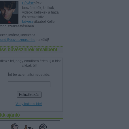
Bűvész
hírek,
beszámolók, kritikák,
videók, kellékek a hazai
és nemzetközi
bűvész
világból Kelle
tond szerkesztésében.
eket, infókat, linkeket a
tond@buveszmusor.hu
-ra küldj!
iss bűvészhírek emailben!
atkozz fel, hogy emailben értesülj a friss
cikkekről!
Írd be az emailcímedet ide:
Vagy kattints ide!
kk ajánló