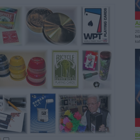
Az
20
fe
kat
B