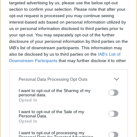
Április 11.-13. között megrendezésre került a világ
targeted advertising by us, please use the below opt-out
harmadik legidősebb bűvészklubjának 100 éves
section to confirm your selection. Please note that after your
jubileumi rendezvénye. A rendezvény főszervezője, a
opt-out request is processed you may continue seeing
bécsi bűvészklub vezetője, valamint az osztrák
interest-based ads based on personal information utilized by
bűvészélet elismert és igen jelentős tagja, Magic
us or personal information disclosed to third parties prior to
Christian, ügyesen…
your opt-out. You may separately opt-out of the further
disclosure of your personal information by third parties on the
IAB’s list of downstream participants. This information may
also be disclosed by us to third parties on the
IAB’s List of
Downstream Participants
that may further disclose it to other
third parties.
Please note that this website/app uses one or more Google
Personal Data Processing Opt Outs
services and may gather and store information including but
not limited to your visit or usage behaviour. You may click to
I want to opt-out of the Sharing of my
personal data.
grant or deny consent to Google and its third-party tags to
Opted In
use your data for below specified purposes in below Google
consent section.
I want to opt-out of the Sale of my
Personal Data.
Opted In
I want to opt-out of processing my