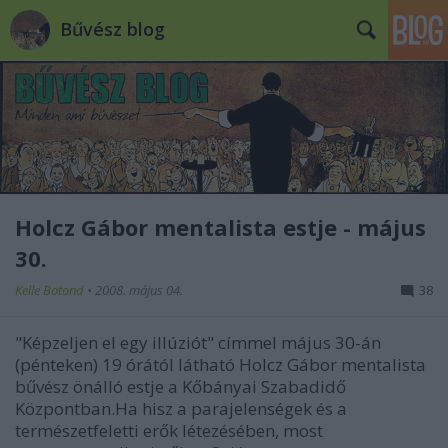
Bűvész blog
Holcz Gábor mentalista estje - május
30.
Kelle Botond
•
2008. május 04.
38
"Képzeljen el egy illúziót" címmel május 30-án
(pénteken) 19 órától látható Holcz Gábor mentalista
bűvész önálló estje a Kőbányai Szabadidő
Központban.Ha hisz a parajelenségek és a
természetfeletti erők létezésében, most