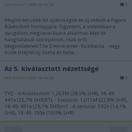
Kelle Botond
•
2008. április 28.
3
Megint kerültek fel újdonságok és új videók a Figaro
Bűvészbolt honlapjára. Figyelem, a videókban a
nyugalom megzavarására alkalmas képi és
hanghatások szerepelnek, csak erős
idegzetűeknek!The Ententrainer: Kicsikacsa - nagy
trükk (Hajnóczy Soma és Kelle…
Az 5. kiválasztott nézettsége
Kelle Botond
•
2008. április 28.
0
TV2 - A Kiválasztott: 1,263M (28,9% SHR), 18-49:
441e (25,7% SHR)RTL - Evolúció: 1,015M (22,8% SHR),
18-49: 491e (29,1% SHR)m1 - A társulat: 592e (14,1%
SHR), 18-49: 189e (10,9% SHR)