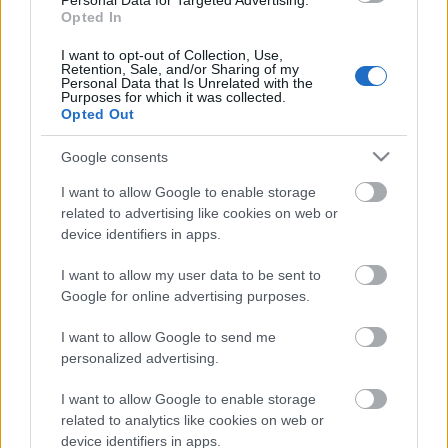
Personal Data for Targeted Advertising.
Hogyan lehet valakiből bűvész?
Opted In
Kelle Botond
•
2008. április 30.
92
I want to opt-out of Collection, Use,
Retention, Sale, and/or Sharing of my
Personal Data that Is Unrelated with the
Purposes for which it was collected.
Nagyon sok olyan fiatal fordult hozzám az utóbbi
Opted Out
időben, aki már tanult 1-2 trükköt youtube-ról
és hozzá hasonló érdeklődőktől, és szeretne
Google consents
továbblépni, de nem tudja hogyan. Mivel lusta
I want to allow Google to enable storage
vagyok mindenkinek emailben válaszolni, úgy
related to advertising like cookies on web or
gondoltam leírom a véleményem a témáról: 1.
device identifiers in apps.
Olvass könyveket és…
I want to allow my user data to be sent to
Miért nem szállít a legtöbb
Google for online advertising purposes.
kellékárusító cég magyarországra?
I want to allow Google to send me
Kelle Botond
•
2008. április 29.
10
personalized advertising.
I want to allow Google to enable storage
Ez most nem szorosan vett szakmai cikk, de
related to analytics like cookies on web or
szerintem sokakat érint. Sajnos már számtalanszor
device identifiers in apps.