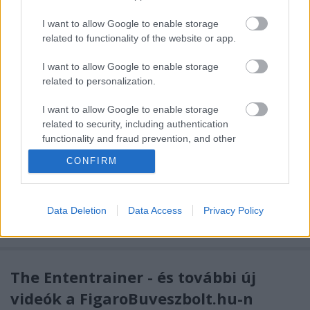
belefutottam a következő problémába: Keresek egy
megvenni vágyott kelléket a neten. Megtalálom egy
I want to allow Google to enable storage
cég weboldalán. Beteszem a kosárba, checkout és
related to functionality of the website or app.
elkezdem kitölteni az adataimat. Majd…
I want to allow Google to enable storage
related to personalization.
Interjú Dr. Szabó G. Gáborral a
Katolikus rádióban
I want to allow Google to enable storage
related to security, including authentication
Kelle Botond
•
2008. április 29.
4
functionality and fraud prevention, and other
user protection.
CONFIRM
A Katolikus Rádió Ösvény című műsorának múlt
csütörtökön délután Dr. Szabó G. Gábor
kártyabűvész volt a vendége. Aki lemaradt volna, az
Data Deletion
Data Access
Privacy Policy
adást meghallgathatja itt (a beszélgetés a 2. percnél
kezdődik):…
The Ententrainer - és további új
videók a FigaroBuveszbolt.hu-n