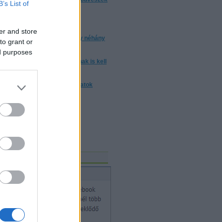
B’s List of
trükkjeiket?
torrentezésről
er and store
 a bizonyos 10 000 óra, avagy néhány
to grant or
ndolat a gyakorlásról
ed purposes
m elég ártatlannak lenni. Annak is kell
nni
nulj trükköt! - trükkmagyarázatok
Mosolygó Kórház Alapítvány
vészeket keres!
gicSports
bűvészet hete
acebook