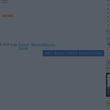
0
z
varieté
K
8-2018
Kelle Botond
-
Bűvész
Műsor
.hu
Google
SÜTI BEÁLLÍTÁSOK MÓDOSÍTÁSA
I
A