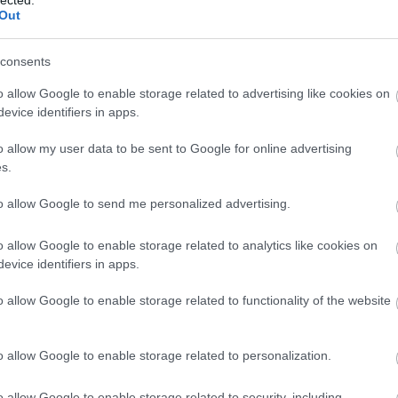
Out
ik »
consents
0
o allow Google to enable storage related to advertising like cookies on
evice identifiers in apps.
moltész gyula
o allow my user data to be sent to Google for online advertising
s.
ntekenként a Mammutban
to allow Google to send me personalized advertising.
ond
o allow Google to enable storage related to analytics like cookies on
nos minden héten pénteken este 5-től-9-ig a Mammut 1
Fr
evice identifiers in apps.
óközpont 3. emeletén a Bittersweet csokizóban élő close-up
ort mutat az asztaloknál. Egy kis ízelítő:Update: Most hívott
ogy nyáron szünetel az előadás, de ha minden igaz…
o allow Google to enable storage related to functionality of the website
o allow Google to enable storage related to personalization.
ik »
o allow Google to enable storage related to security, including