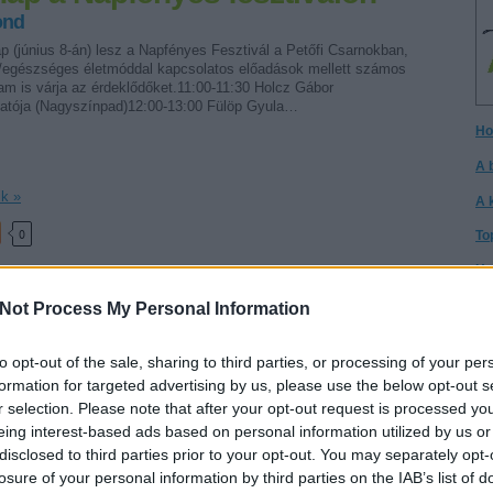
ond
 (június 8-án) lesz a Napfényes Fesztivál a Petőfi Csarnokban,
si/egészséges életmóddal kapcsolatos előadások mellett számos
am is várja az érdeklődőket.11:00-11:30 Holcz Gábor
tója (Nagyszínpad)12:00-13:00 Fülöp Gyula…
Ho
A 
ik »
A 
0
To
Ho
sz
holcz gábor
fülöp gyula
váradi tibor
napfényes
I h
Not Process My Personal Information
A 
gy
to opt-out of the sale, sharing to third parties, or processing of your per
formation for targeted advertising by us, please use the below opt-out s
Cs
r selection. Please note that after your opt-out request is processed y
únius-július
Cs
eing interest-based ads based on personal information utilized by us or
ond
disclosed to third parties prior to your opt-out. You may separately opt-
It
losure of your personal information by third parties on the IAB’s list of
abb európai és néhány amerikai bűvész esemény dátuma és
Té