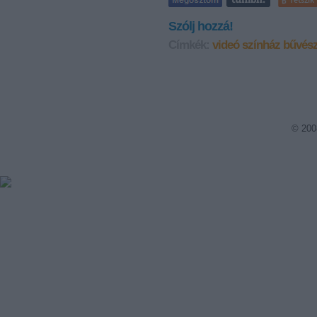
Szólj hozzá!
Címkék:
videó
színház
bűvés
© 200