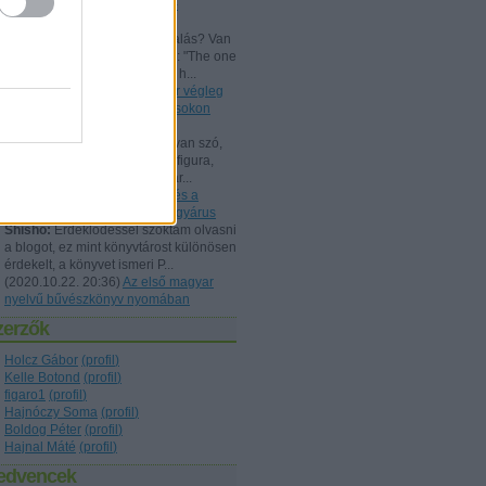
Beszámoló a bűvész Európa-
bajnokságról - FISM 2024
aang:
@Kelle Botond: És, csalás? Van
tudományos magyarázat erre: "The one
he bent with me peering over h...
(
2021.07.25. 19:15
)
Uri Geller végleg
"megtért": bűvészkongresszusokon
szemináriumozik
Shisho:
Szerintem itt is arról van szó,
hogy egy ennyire kidolgozott figura,
brand esetén fontos, hogy már...
(
2021.02.26. 18:22
)
Rodolfo és a
Dunából kimentett kínai gyöngyárus
Shisho:
Érdeklődéssel szoktam olvasni
a blogot, ez mint könyvtárost különösen
érdekelt, a könyvet ismeri P...
(
2020.10.22. 20:36
)
Az első magyar
nyelvű bűvészkönyv nyomában
zerzők
Holcz Gábor
(
profil
)
Kelle Botond
(
profil
)
figaro1
(
profil
)
Hajnóczy Soma
(
profil
)
Boldog Péter
(
profil
)
Hajnal Máté
(
profil
)
edvencek