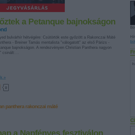
yőztek a Petanque bajnokságon
Bo
ond
Hír
yed bulvárhír hétvégére: Csütörtök este győzött a Rakonczai Máté
bo
anthera - Breiner Tamás mentalista "válogatott" az első Párizs -
anque bajnokságon. A rendezvényen Christian Panthera nagyon
Fr
" csinált:…
Ir
ik »
0
ian panthera
rakonczai máté
Ci
ap a Napfényes fesztiválon