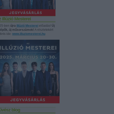
 Illúzió Mesterei
25-ben
újra
Illúzió Mesterei
előadás!
Új
llépők, új műsorszámok!
A részletekért
tints ide:
www.illuziomesterei.hu
űvész blog