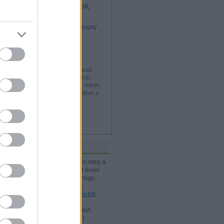
iss topikok
kissiú:
Nagymamámtól kaptam meg a
25 Kártyatrükköt, amit ő kb. 20 évvel
korábban vehetett. (Jó tudni, hogy...
(
2024.12.03. 18:24
)
A Rodolfo
bűvészdobozok - 110 éve született
Rodolfo
Kelle Botond:
@Omcsesz: Köszi,
javítottam.
(
2024.06.18. 10:17
)