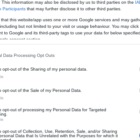
ban és júliusban:Június 4. - Associated Wizards of the South Magic
. This information may also be disclosed by us to third parties on the
IA
a 
 Houndsdown, Nagy-BritanniaJúnius 8. - Bob Little's Super Sunday-
Participants
that may further disclose it to other third parties.
A), Egyesült…
A 
 that this website/app uses one or more Google services and may gath
Az
including but not limited to your visit or usage behaviour. You may click 
go
 to Google and its third-party tags to use your data for below specifi
ik »
Ne
ogle consent section.
tű
0
Ta
l Data Processing Opt Outs
A 
bűvész
kongresszusok
bű
o opt-out of the Sharing of my personal data.
In
Ma
A 
o opt-out of the Sale of my Personal Data.
 2008 nyár
In
F
ond
to opt-out of processing my Personal Data for Targeted
s lesznek bűvész táborok, én az alábbi kettőről tudok, akinek van
ing.
 információja kommnetezzen.Moltész Gyula bűvész tábora a
In
ánZánka, 2008. július 6 - 12.7 nap/6 éj kőépületben, 10 ágyas
eljes…
o opt-out of Collection, Use, Retention, Sale, and/or Sharing
ersonal Data that Is Unrelated with the Purposes for which it
lected.