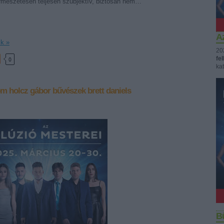
rmészetesen teljesen szubjektív, biztosan nem…
Az
ik »
20
fe
0
kat
om
holcz gábor
bűvészek
brett daniels
B