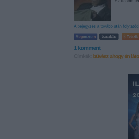
Az írásom te
A bejegyzés a tovább után folytatód
Tetszik
1
komment
Címkék:
bűvész
ahogy én lát