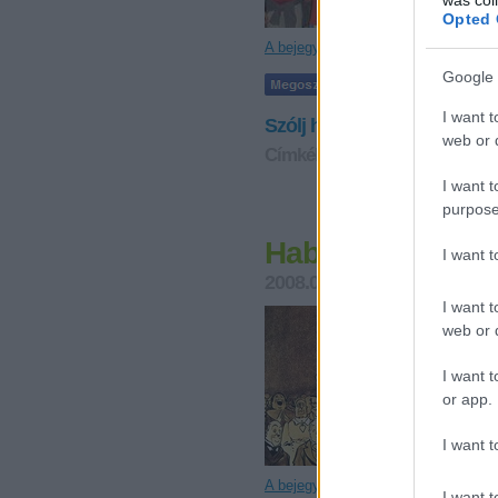
Opted 
A bejegyzés a tovább után folytatód
Google 
Tetszik
I want t
Szólj hozzá!
web or d
Címkék:
bűvész
bűvész tábor
I want t
purpose
Habók János pé
I want 
2008.06.04. 07:00
Kelle Bot
I want t
Habók Já
web or d
bevásárl
bűvészműs
János, h
I want t
or app.
I want t
A bejegyzés a tovább után folytatód
I want t