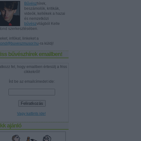
Bűvész
hírek,
beszámolók, kritikák,
videók, kellékek a hazai
és nemzetközi
bűvész
világból Kelle
tond szerkesztésében.
eket, infókat, linkeket a
tond@buveszmusor.hu
-ra küldj!
iss bűvészhírek emailben!
atkozz fel, hogy emailben értesülj a friss
cikkekről!
Írd be az emailcímedet ide:
Vagy kattints ide!
kk ajánló