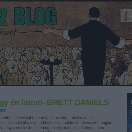
y én látom- BRETT DANIELS
bor
emtő szándékkal írom meg ezt a cikket, melynek célja
i az olvasókkal azokat a bűvészeket, akiknek művészetét nagyra
nta egyszer jelenik majd meg, mindig más előadót bemutatva.