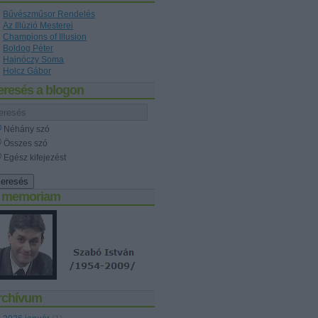
Bűvészműsor Rendelés
Az Illúzió Mesterei
Champions of Illusion
Boldog Péter
Hajnóczy Soma
Holcz Gábor
eresés a blogon
Néhány szó
Összes szó
Egész kifejezést
n memoriam
rchívum