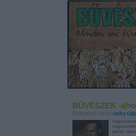
BŰVÉSZEK -ahog
2008.06.08. 22:02
Holcz Gá
Hagyományter
megismertetn
tartom. Havo