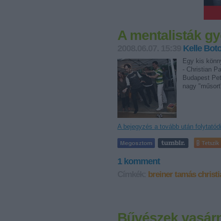
A mentalisták g
2008.06.07. 15:39
Kelle Bot
Egy kis könn
- Christian P
Budapest Pet
nagy "műsort
A bejegyzés a tovább után folytatód
Tetszik
1
komment
Címkék:
breiner tamás
christ
Bűvészek vasárn