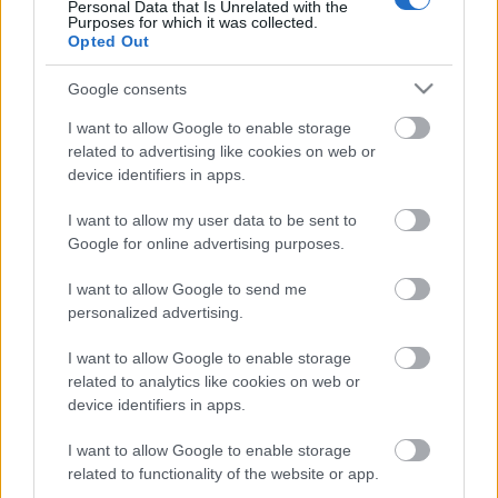
Personal Data that Is Unrelated with the
Purposes for which it was collected.
Opted Out
Google consents
I want to allow Google to enable storage
related to advertising like cookies on web or
device identifiers in apps.
I want to allow my user data to be sent to
Google for online advertising purposes.
I want to allow Google to send me
personalized advertising.
Vegasi hírek
I want to allow Google to enable storage
related to analytics like cookies on web or
Kelle Botond
•
2008. augusztus 06.
0
device identifiers in apps.
Bezár a World's Greatest Magic ShowSzeptember 2-
I want to allow Google to enable storage
ával bezárja a kapuit a World's Greatest Magic
related to functionality of the website or app.
Show. Az utolsó előadás szeptember 1-én lesz. A