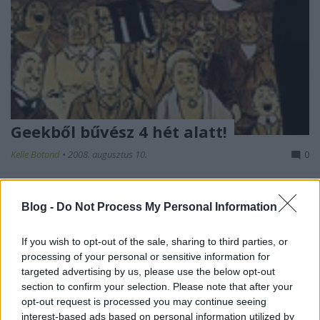
Geekből bűvész 4 hét alatt!
Kelle Botond
•
2008. augusztus 10.
0
A BBC-n futó Faking it sorozat arról szól, hogy
kiválasztanak egy embert és néhány hét alatt profik
Blog -
Do Not Process My Personal Information
kezelésbe veszik: megtanítanak neki egy szakmát,
ami a lehető legtávolabb áll attól, amit korábban
If you wish to opt-out of the sale, sharing to third parties, or
csinált. Pontosabban nyilvánvalóan nem mindent
processing of your personal or sensitive information for
tanítanak meg neki az…
targeted advertising by us, please use the below opt-out
section to confirm your selection. Please note that after your
opt-out request is processed you may continue seeing
Goldenblog 2008
interest-based ads based on personal information utilized by