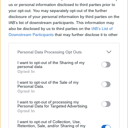
us or personal information disclosed to third parties prior to
Kelle Botond
•
2008. augusztus 08.
0
your opt-out. You may separately opt-out of the further
disclosure of your personal information by third parties on the
A Bűvész blogot beválogatták a hvg Goldenblog
IAB’s list of downstream participants. This information may
versenyének döntőjébe a hírblogok közé (a döntőbe
also be disclosed by us to third parties on the
IAB’s List of
került blogok listája itt). És ugyan nem került be a
Downstream Participants
that may further disclose it to other
legjobb 10-be, de 3 zsűritag egyike a 2. legjobb
third parties.
hírblognak tartotta a Bűvész blogot (alább…
Please note that this website/app uses one or more Google
Personal Data Processing Opt Outs
services and may gather and store information including but
Csak 18 éven felülieknek!
not limited to your visit or usage behaviour. You may click to
I want to opt-out of the Sharing of my
personal data.
grant or deny consent to Google and its third-party tags to
Kelle Botond
•
2008. augusztus 07.
0
Opted In
use your data for below specified purposes in below Google
consent section.
I want to opt-out of the Sale of my
Úgy gondolom, hogy az alábbiakhoz nem nagyon
Personal Data.
kell semmit hozzáfűzni:Egy friss hír az Ellusionist
Opted In
fórumról: Egy 13 éves fiú múlt
I want to opt-out of processing my
csütörtökön Maryville-i otthonában nagy dobásra
Personal Data for Targeted Advertising.
készült. Vásárolt csomó Flash papert (piropapír) és
Opted In
a Dragon's Breath nevű terméket…
I want to opt-out of Collection, Use,
Retention, Sale, and/or Sharing of my