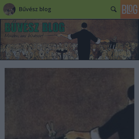
Bűvész blog