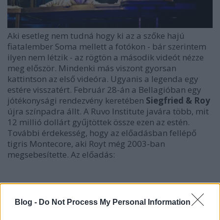
Aki esetleg nem tudná hogy ki az a szőke hajú
fiatalember Soma mellett a fotókon - bár szerintem
ilyen nem létzik - az rögtön a második videót nézze
meg először. Mindenki más viszont gyorsan
kattintson az első videóra. Ugyanis a legenda egy
estére visszatért. Február 28-án a Bellagióban egy
jótékonysági rendezvény keretében
Siegfried & Roy
újra színpadra állt. A Ruvo Institute javára több, mit
12 millió dollárt gyűjtöttek össze ezen az estén.
További érdekesség, hogy az előadásban fellépő
tigris Montecore, aki Royt még 2003-ban
megsebesítette. Az előadás:
Blog -
Do Not Process My Personal Information