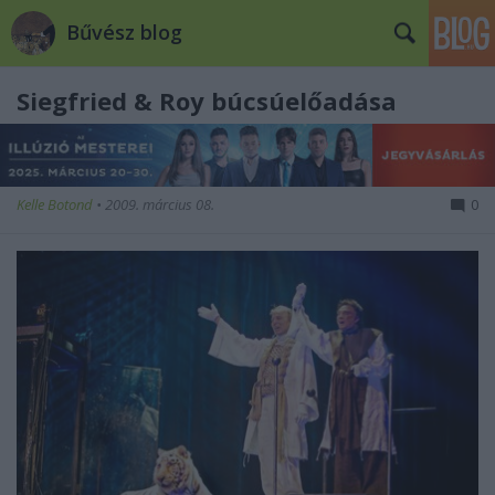
Bűvész blog
Siegfried & Roy búcsúelőadása
Kelle Botond
•
2009. március 08.
0