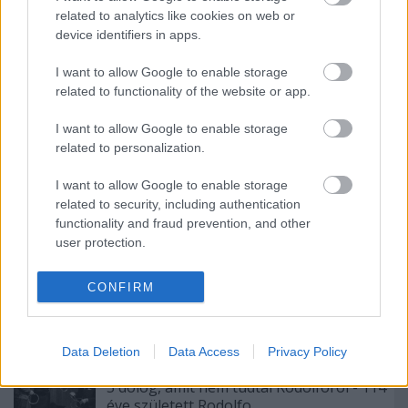
related to analytics like cookies on web or
device identifiers in apps.
I want to allow Google to enable storage
related to functionality of the website or app.
I want to allow Google to enable storage
Ajánlott bejegyzések:
related to personalization.
I want to allow Google to enable storage
39 éve halt meg Rodolfo - Molnár Gergely
related to security, including authentication
interjú
functionality and fraud prevention, and other
user protection.
CONFIRM
A hét idézete: Rodolfo
Data Deletion
Data Access
Privacy Policy
5 dolog, amit nem tudtál Rodolforól - 114
éve született Rodolfo