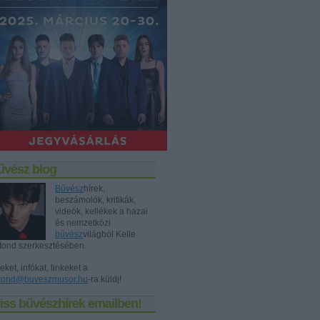
űvész blog
Bűvész
hírek,
beszámolók, kritikák,
videók, kellékek a hazai
és nemzetközi
bűvész
világból Kelle
tond szerkesztésében.
eket, infókat, linkeket a
tond@buveszmusor.hu
-ra küldj!
iss bűvészhírek emailben!