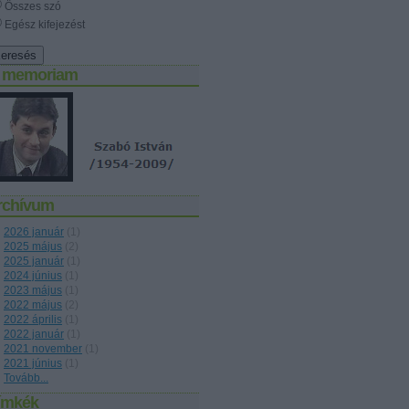
Összes szó
Egész kifejezést
n memoriam
rchívum
2026 január
(
1
)
2025 május
(
2
)
2025 január
(
1
)
2024 június
(
1
)
2023 május
(
1
)
2022 május
(
2
)
2022 április
(
1
)
2022 január
(
1
)
2021 november
(
1
)
2021 június
(
1
)
Tovább
...
ímkék