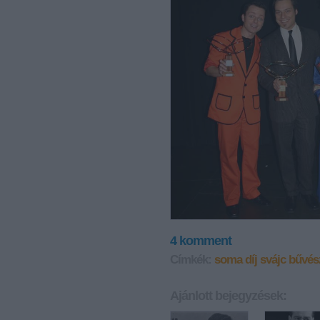
4
komment
Címkék:
soma
díj
svájc
bűvés
Ajánlott bejegyzések: