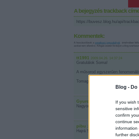
A bejegyzés trackback címe
https://buvesz.blog.hu/api/trackba
Kommentek:
A hozzászólások a
vonatkozó jogszabályok
értelmében felha
azokat nem ellenőrzi. Kifogás esetén forduljon a blog szerkes
tt1991
2009.04.26. 14:37:24
Gratulálok Soma!
A műsorod egyszerűen fenomenális
Tomagic
Blog -
Do 
Gyurci bűvész (törölt)
If you wish 
2009.04.2
Nagyon Gratulálok Soma csak így 
sensitive in
confirm you
continue se
pibu
2009.04.27. 07:08:18
information 
Hajrá Soma!!!
further disc