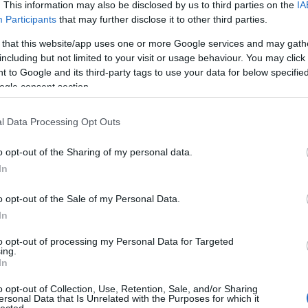
Válasz erre
. This information may also be disclosed by us to third parties on the
IA
A 
bű
Participants
that may further disclose it to other third parties.
45
Ma
 that this website/app uses one or more Google services and may gath
including but not limited to your visit or usage behaviour. You may click 
A 
Válasz erre
 to Google and its third-party tags to use your data for below specifi
F
ogle consent section.
sztrálj
! ‐
Belépés Facebookkal
l Data Processing Opt Outs
o opt-out of the Sharing of my personal data.
In
8-2018
Kelle Botond
-
Bűvész
Műsor
.hu
Google
o opt-out of the Sale of my Personal Data.
SÜTI BEÁLLÍTÁSOK MÓDOSÍTÁSA
In
to opt-out of processing my Personal Data for Targeted
ing.
In
o opt-out of Collection, Use, Retention, Sale, and/or Sharing
ersonal Data that Is Unrelated with the Purposes for which it
lected.