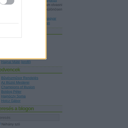
Dunából kimentett kínai gyöngyárus
Shisho:
Érdeklődéssel szoktam olvasni
a blogot, ez mint könyvtárost különösen
érdekelt, a könyvet ismeri P...
(
2020.10.22. 20:36
)
Az első magyar
nyelvű bűvészkönyv nyomában
zerzők
Holcz Gábor
(
profil
)
Kelle Botond
(
profil
)
figaro1
(
profil
)
Hajnóczy Soma
(
profil
)
Boldog Péter
(
profil
)
Hajnal Máté
(
profil
)
edvencek
Bűvészműsor Rendelés
Az Illúzió Mesterei
Champions of Illusion
Boldog Péter
Hajnóczy Soma
Holcz Gábor
eresés a blogon
Néhány szó