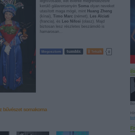
legnívósabb, két évente megrendezésre
kerülő gálaversenyén
Soma
olyan neveket
utasított maga mögé, mint
Huang Zheng
(kínai),
Timo Marc
(német),
Les Alciati
(francia), és
Leo Nifosi
(olasz). Majd
biztosan lesz részletes beszámoló is
hamarosan...
Tetszik
0
B
Bo
z
bűvészet
somakoma
Hír
bo
Fr