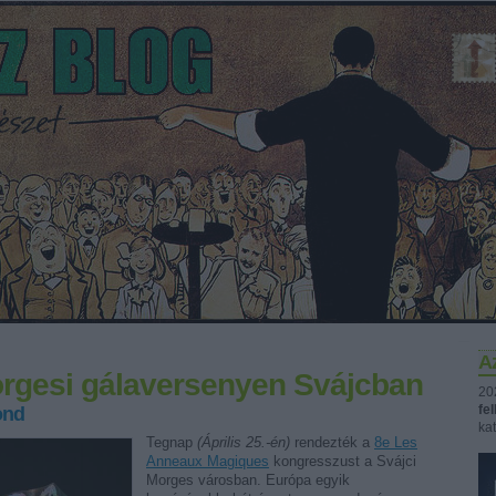
Az
rgesi gálaversenyen Svájcban
20
fe
ond
kat
Tegnap
(Április 25.-én)
rendezték a
8e Les
Anneaux Magiques
kongresszust a Svájci
Morges városban. Európa egyik