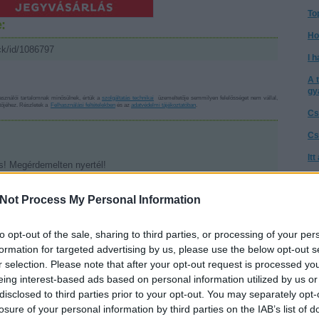
To
:
Ho
ck/id/1086797
I h
A 
gy
sználói tartalomnak minősülnek, értük a
szolgáltatás technikai
üzemeltetője semmilyen felelősséget nem vállal,
ztőjéhez. Részletek a
Felhasználási feltételekben
és az
adatvédelmi tájékoztatóban
.
Cs
Cs
It
! Megérdemelten nyertél!
Té
a 
Not Process My Personal Information
Válasz erre
A 
to opt-out of the sale, sharing to third parties, or processing of your per
6. 18:16:29
Az
tovább!
go
formation for targeted advertising by us, please use the below opt-out s
Válasz erre
r selection. Please note that after your opt-out request is processed y
Ne
eing interest-based ads based on personal information utilized by us or
tű
disclosed to third parties prior to your opt-out. You may separately opt-
Ta
losure of your personal information by third parties on the IAB’s list of