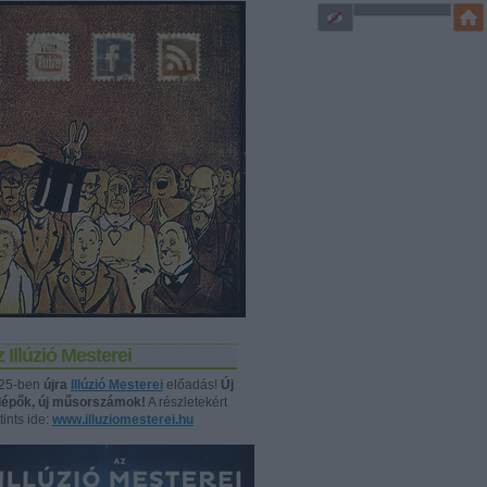
 Illúzió Mesterei
25-ben
újra
Illúzió Mesterei
előadás!
Új
llépők, új műsorszámok!
A részletekért
tints ide:
www.illuziomesterei.hu