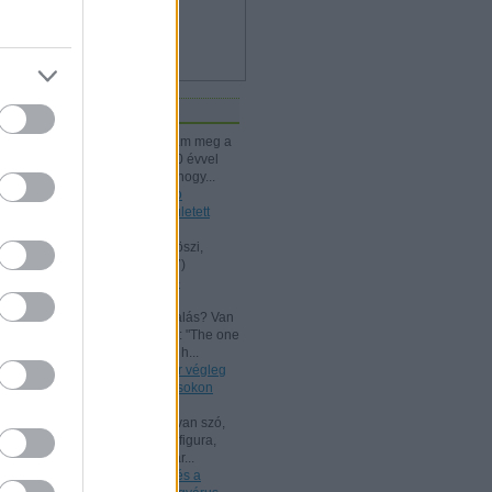
iss topikok
kissiú:
Nagymamámtól kaptam meg a
25 Kártyatrükköt, amit ő kb. 20 évvel
korábban vehetett. (Jó tudni, hogy...
(
2024.12.03. 18:24
)
A Rodolfo
bűvészdobozok - 110 éve született
Rodolfo
Kelle Botond:
@Omcsesz: Köszi,
javítottam.
(
2024.06.18. 10:17
)
Beszámoló a bűvész Európa-
bajnokságról - FISM 2024
aang:
@Kelle Botond: És, csalás? Van
tudományos magyarázat erre: "The one
he bent with me peering over h...
(
2021.07.25. 19:15
)
Uri Geller végleg
"megtért": bűvészkongresszusokon
szemináriumozik
Shisho:
Szerintem itt is arról van szó,
hogy egy ennyire kidolgozott figura,
brand esetén fontos, hogy már...
(
2021.02.26. 18:22
)
Rodolfo és a