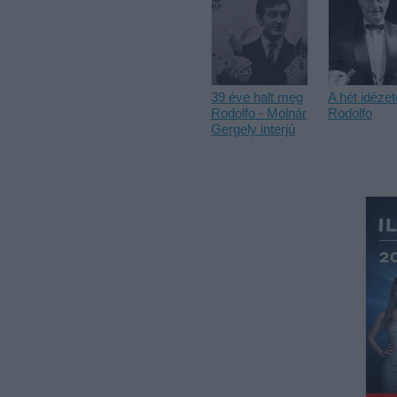
39 éve halt meg
A hét idézet
Rodolfo - Molnár
Rodolfo
Gergely interjú