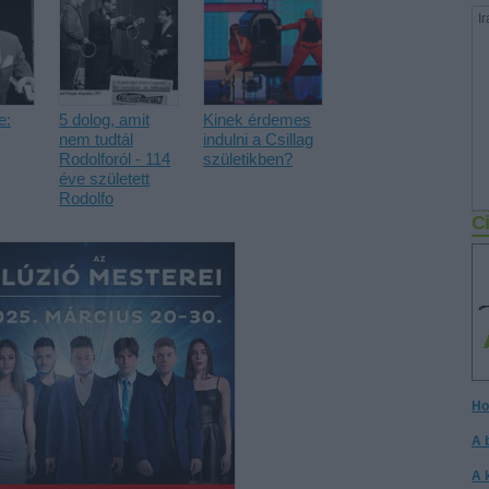
Ir
e:
5 dolog, amit
Kinek érdemes
nem tudtál
indulni a Csillag
Rodolforól - 114
születikben?
éve született
Rodolfo
Ci
Ho
A 
A 