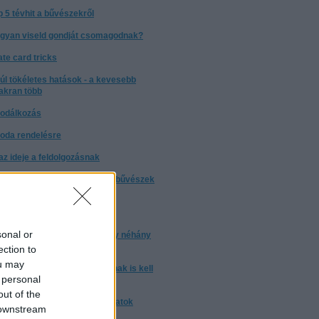
p 5 tévhit a bűvészekről
gyan viseld gondját csomagodnak?
ate card tricks
túl tökéletes hatások - a kevesebb
akran több
odálkozás
oda rendelésre
t az ideje a feldolgozásnak
nyleg: miért nem árulják el a bűvészek
trükkjeiket?
torrentezésről
sonal or
 a bizonyos 10 000 óra, avagy néhány
ndolat a gyakorlásról
ection to
ou may
m elég ártatlannak lenni. Annak is kell
 personal
nni
out of the
nulj trükköt! - trükkmagyarázatok
 downstream