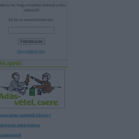
atkozz fel, hogy emailben értesülj a friss
cikkekről!
Írd be az emailcímedet ide:
Vagy kattints ide!
kk ajánló
gyan lehet valakiből bűvész?
bűvészek etikai kódexe
koppintásról