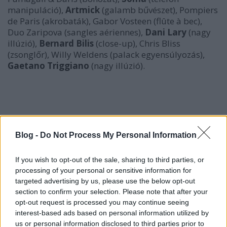
manipuláció),
Artmick
(galamb bűvészet), Pompiers
de Paris (akrobaták), Gabor Vosteen (flûte à bec),
Duo Zaripova (sangles aériennes),
Dani Lary
(nagy
illúzió),
Bernard Bilis
(close-up), Chris Bliss
(zsonglőr), Willy Weldens (palack egyensúlyozás),
Gaetano Triggiano
(nagy illúzió).
Blog -
Do Not Process My Personal Information
If you wish to opt-out of the sale, sharing to third parties, or
processing of your personal or sensitive information for
targeted advertising by us, please use the below opt-out
section to confirm your selection. Please note that after your
opt-out request is processed you may continue seeing
interest-based ads based on personal information utilized by
us or personal information disclosed to third parties prior to