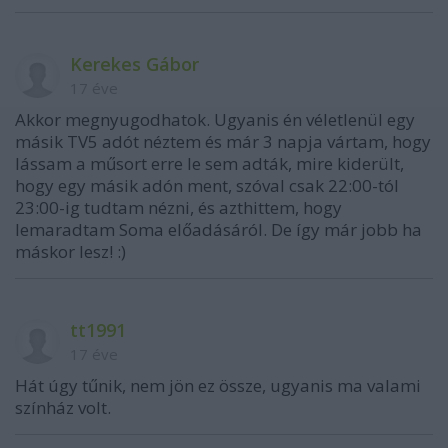
Kerekes Gábor
17 éve
Akkor megnyugodhatok. Ugyanis én véletlenül egy
másik TV5 adót néztem és már 3 napja vártam, hogy
lássam a műsort erre le sem adták, mire kiderült,
hogy egy másik adón ment, szóval csak 22:00-tól
23:00-ig tudtam nézni, és azthittem, hogy
lemaradtam Soma előadásáról. De így már jobb ha
máskor lesz! :)
tt1991
17 éve
Hát úgy tűnik, nem jön ez össze, ugyanis ma valami
színház volt.