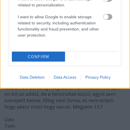
related to personalization.
I want to allow Google to enable storage
related to security, including authentication
VAGY
functionality and fraud prevention, and other
user protection.
CONFIRM
tt1991
17 éve
Data Deletion
Data Access
Privacy Policy
Nem tudom velem van-e a baj, de én ma, azaz 13.-án
este 21:00-23:00-ig megnéztem a tvMonde Europe-
on ezt az adást, de a felsoroltak közül, egyik sem
szerepelt benne, főleg nem Soma, és nem értem
hogy akkor most hogy van ez. Mégsem 13.?
Üdv:
Tom