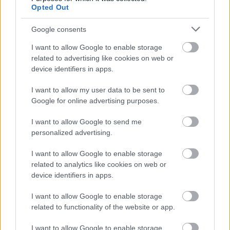
Opted Out
Google consents
5 dolog, amit nem tudtál Rodolforól - 114
éve született Rodolfo
I want to allow Google to enable storage
related to advertising like cookies on web or
device identifiers in apps.
Kinek érdemes indulni a Csillag
I want to allow my user data to be sent to
születikben?
Google for online advertising purposes.
I want to allow Google to send me
personalized advertising.
Szólj hozzá!
I want to allow Google to enable storage
related to analytics like cookies on web or
A hozzászóláshoz be kell lépned!
device identifiers in apps.
I want to allow Google to enable storage
related to functionality of the website or app.
I want to allow Google to enable storage