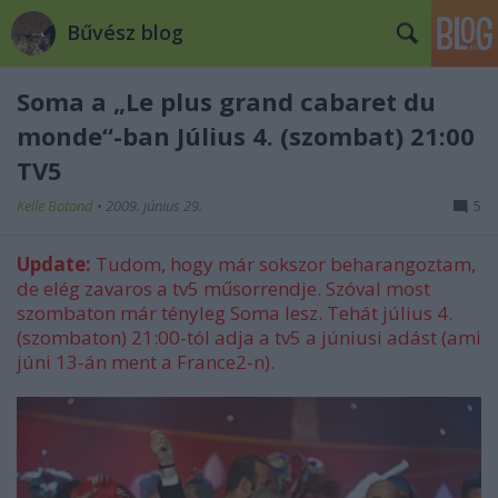
Bűvész blog
Soma a „Le plus grand cabaret du
monde“-ban Július 4. (szombat) 21:00
TV5
Kelle Botond
•
2009. június 29.
5
Update:
Tudom, hogy már sokszor beharangoztam,
de elég zavaros a tv5 műsorrendje. Szóval most
szombaton már tényleg Soma lesz. Tehát július 4.
(szombaton) 21:00-tól adja a tv5 a júniusi adást (ami
júni 13-án ment a France2-n).