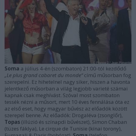
Soma
a július 4-én (szombaton) 21:00-tól kezdődő
„Le plus grand cabaret du monde“
című műsorban fog
szerepelni. Ez hihetelnel nagy siker, hiszen a havonta
jelentkező műsorban a világ legjobb varieté számai
kapnak csak meghívást. Szóval most szombaton
tessék nézni a műsort, mert 10 éves fennálása óta ez
az első eset, hogy magyar bűvész az előadók között
szerepel benne. Az előadók: Drogaléva (zsonglőr),
Topas
(illúzió és színapdi bűvészet), Simon Chaban
(tüzes fáklya), Le cirque de Tunisie (kínai torony),
Fumagali & Daris (bohózat),
Soma
(telefon