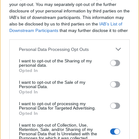
your opt-out. You may separately opt-out of the further
disclosure of your personal information by third parties on the
IAB’s list of downstream participants. This information may
also be disclosed by us to third parties on the
IAB’s List of
Downstream Participants
that may further disclose it to other
third parties.
Címkék:
ajánló
tv
soma
bűvész
bűvészet
tv5
Please note that this website/app uses one or more Google
Personal Data Processing Opt Outs
services and may gather and store information including but
not limited to your visit or usage behaviour. You may click to
I want to opt-out of the Sharing of my
personal data.
grant or deny consent to Google and its third-party tags to
Opted In
use your data for below specified purposes in below Google
Ajánlott bejegyzések:
consent section.
I want to opt-out of the Sale of my
Personal Data.
Opted In
39 éve halt meg Rodolfo - Molnár Gergely
interjú
I want to opt-out of processing my
Personal Data for Targeted Advertising.
Opted In
I want to opt-out of Collection, Use,
A hét idézete: Rodolfo
Retention, Sale, and/or Sharing of my
Personal Data that Is Unrelated with the
Purposes for which it was collected.