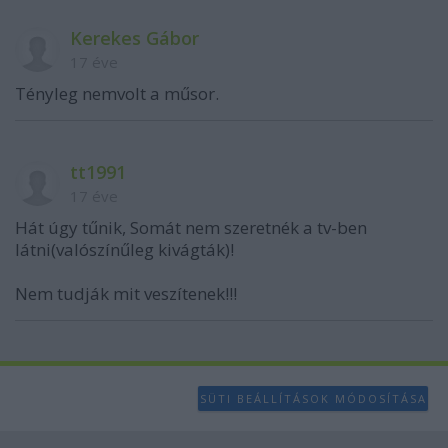
Kerekes Gábor
17 éve
Tényleg nemvolt a műsor.
tt1991
17 éve
Hát úgy tűnik, Somát nem szeretnék a tv-ben
látni(valószínűleg kivágták)!
Nem tudják mit veszítenek!!!
SÜTI BEÁLLÍTÁSOK MÓDOSÍTÁSA