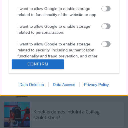
Ajánlott bejegyzések:
I want to allow Google to enable storage
related to functionality of the website or app.
39 éve halt meg Rodolfo - Molnár Gergely
I want to allow Google to enable storage
interjú
related to personalization.
I want to allow Google to enable storage
related to security, including authentication
A hét idézete: Rodolfo
functionality and fraud prevention, and other
user protection.
CONFIRM
5 dolog, amit nem tudtál Rodolforól - 114
Data Deletion
Data Access
Privacy Policy
éve született Rodolfo
Kinek érdemes indulni a Csillag
születikben?