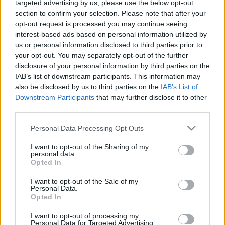
Grand Prix-díját, ezzel 24 évesen minden idők egyik
targeted advertising by us, please use the below opt-out
legfiatalabb győztese.
section to confirm your selection. Please note that after your
opt-out request is processed you may continue seeing
interest-based ads based on personal information utilized by
Népszabadság
:
Magyar bűvész a világbajnoki trónon
us or personal information disclosed to third parties prior to
- Pekingben is a Népszabadságot tépte szét, és
your opt-out. You may separately opt-out of the further
„varázsolta" fecnikből újra össze
Hajnóczy Soma
,
disclosure of your personal information by third parties on the
aki első magyarként a kínai fővárosban a bűvészek
IAB’s list of downstream participants. This information may
világbajnoka lett.
also be disclosed by us to third parties on the
IAB’s List of
Downstream Participants
that may further disclose it to other
ECHO TV
:
Hajnóczy Soma Magyarország első
third parties.
bűvészvilágbajnoka
-
Hajnóczy Soma
2009. július
Please note that this website/app uses one or more Google
Personal Data Processing Opt Outs
31-én a bűvészvilágban egyedülálló mobiltelefonos
services and may gather and store information including but
versenyműsoráért átvehette a Nemzetközi Bűvész
not limited to your visit or usage behaviour. You may click to
I want to opt-out of the Sharing of my
Szövetség (FISM) által Pekingben rendezett
personal data.
grant or deny consent to Google and its third-party tags to
világbajnokság Grand Prix díját, és ezzel 24 évesen
Opted In
use your data for below specified purposes in below Google
minden idők egyik legfiatalabb győzteseként vonult
consent section.
I want to opt-out of the Sale of my
a történelembe.
Personal Data.
Opted In
Blikk
:
Világbajnok mobilbűvész
- Vastapssal fogadta
I want to opt-out of processing my
a közönség a fiatal magyar bűvész,
Hajnóczy Soma
Personal Data for Targeted Advertising.