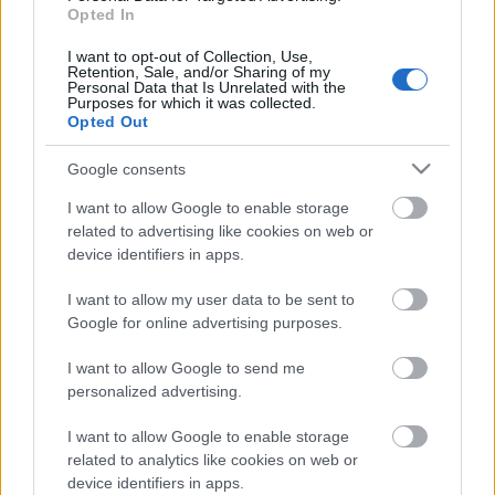
(24) produkcióját a kínai fővárosban. A vendégek
Opted In
csodálata mellett a neves szakmai zsűri is
elismeréssel díjazta Soma különleges műsorát: a
I want to opt-out of Collection, Use,
Retention, Sale, and/or Sharing of my
Nemzetközi Bűvész Szövetség (FISM)
Personal Data that Is Unrelated with the
világbajnokságán a legjobbnak járó Grand Prixdíjat
Purposes for which it was collected.
Opted Out
ítélték a magyar fiúnak.
Google consents
Info Rádió
:
Telefonnal és újsággal varázsol a magyar
bűvész-világbajnok
- Magyar sikerrel ért véget a
I want to allow Google to enable storage
hétvégén Pekingben a bűvészek világbajnoksága: a
related to advertising like cookies on web or
nagydöntőben a 24 éves
Hajnóczy Soma
szerezte
device identifiers in apps.
meg az első helyet telefonos műsorszámával.
I want to allow my user data to be sent to
Google for online advertising purposes.
I want to allow Google to send me
personalized advertising.
Címkék:
sajtó
bűvész
világbajnok
bűvészet
hajnóczy soma
I want to allow Google to enable storage
related to analytics like cookies on web or
device identifiers in apps.