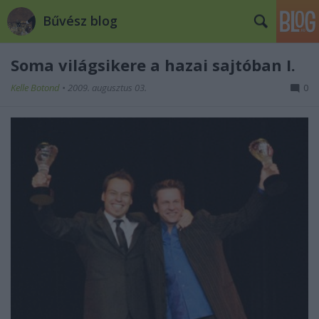
Bűvész blog
Soma világsikere a hazai sajtóban I.
Kelle Botond
•
2009. augusztus 03.
0