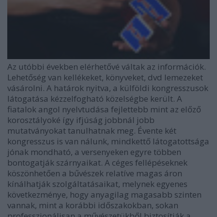
Az utóbbi években elérhetővé váltak az információk.
Lehetőség van kellékeket, könyveket, dvd lemezeket
vásárolni. A határok nyitva, a külföldi kongresszusok
látogatása kézzelfogható közelségbe került. A
fiatalok angol nyelvtudása fejlettebb mint az előző
korosztályoké így ifjúság jobbnál jobb
mutatványokat tanulhatnak meg. Évente két
kongresszus is van nálunk, mindkettő látogatottsága
jónak mondható, a versenyeken egyre többen
bontogatják szárnyaikat. A céges fellépéseknek
köszönhetően a bűvészek relatíve magas áron
kínálhatják szolgáltatásaikat, melynek egyenes
következménye, hogy anyagilag magasabb szinten
vannak, mint a korábbi időszakokban, sokan
professzionálisan a művészetükből biztosítják a