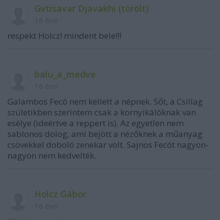
Gvtisavar Djavakhi (törölt)
16 éve
respekt Holcz! mindent bele!!!
balu_a_medve
16 éve
Galambos Fecó nem kellett a népnek. Sőt, a Csillag
születikben szerintem csak a kornyikálóknak van
esélye (ideértve a reppert is). Az egyetlen nem
sablonos dolog, ami bejött a nézőknek a műanyag
csövekkel doboló zenekar volt. Sajnos Fecót nagyon-
nagyon nem kedvelték.
Holcz Gábor
16 éve