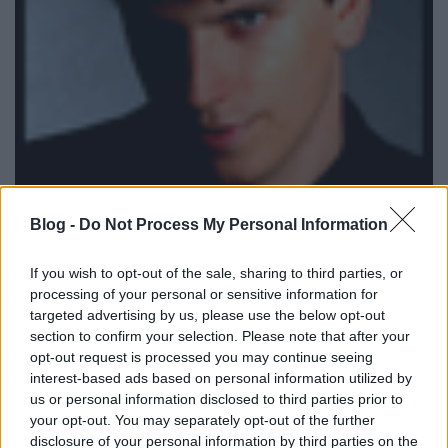
Blog -
Do Not Process My Personal Information
If you wish to opt-out of the sale, sharing to third parties, or
processing of your personal or sensitive information for
Amellett, hogy a korábban tárgyalt tévhitek a
targeted advertising by us, please use the below opt-out
bűvészettel kapcsolatban elég mélyen a fejekbe
section to confirm your selection. Please note that after your
égtek én a legnagyobb megoldandó problémát
opt-out request is processed you may continue seeing
abban látom, hogy sok fiatal kezd el érdeklődni a
interest-based ads based on personal information utilized by
bűvészet iránt, de ők egy bizonyos szinten
us or personal information disclosed to third parties prior to
megakadnak. A youtube-os trükknézegetés után egy
your opt-out. You may separately opt-out of the further
részük eljut a bűvészboltba, de hathatós szakmai
disclosure of your personal information by third parties on the