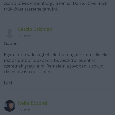
csak a bűvészetben) vagy azonnal Dan & Dave Buck
trükköket szeretne tanulni.
Laszlo Csizmadi
16 éve
Gabor,
Egyre tobb valosagbeli elethu magas szintu cikkeket
irsz az utobbi idokben a buveszetrol es ehhez
szeretnek gratulalni. Remelem a jovoben is sok jo
cikket olvashatok Toled.
Laci
Kelle Botond
16 éve