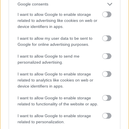
és a mentálon kívül más is létezik és lehet jó, illetve a
Google consents
klasszikus bűvész is megismerkedhet néhány
I want to allow Google to enable storage
emelgetéssel. Amiben pedig jelentős fejlődés
related to advertising like cookies on web or
mutatkozik az utóbbi időben, a színvonalas szakmai
device identifiers in apps.
média megjelenések: ez hozza meg a kedvet a
szakmához a fiataloknak és teszi ismerté és
I want to allow my user data to be sent to
elismerté a tömegek számára hivatásunkat.
Google for online advertising purposes.
I want to allow Google to send me
personalized advertising.
Címkék:
elmélet
bűvész
bűvészet
I want to allow Google to enable storage
related to analytics like cookies on web or
device identifiers in apps.
I want to allow Google to enable storage
Ajánlott bejegyzések:
related to functionality of the website or app.
I want to allow Google to enable storage
39 éve halt meg Rodolfo - Molnár Gergely
related to personalization.
interjú