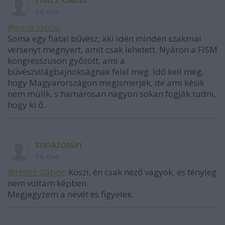
16 éve
@sunázósün
:
Soma egy fiatal bűvész, aki idén minden szakmai
versenyt megnyert, amit csak lehetett. Nyáron a FISM
kongresszuson győzött, ami a
bűvészvilágbajnokságnak felel meg. Idő kell még,
hogy Magyarországon megismerjék, de ami késik
nem múlik, s hamarosan nagyon sokan fogják tudni,
hogy ki ő.
sunázósün
16 éve
@Holcz Gábor
: Köszi, én csak néző vagyok, és tényleg
nem voltam képben.
Megjegyzem a nevét és figyelek.