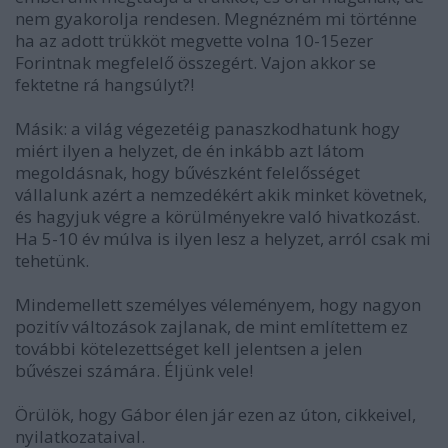
nem gyakorolja rendesen. Megnézném mi történne
ha az adott trükköt megvette volna 10-15ezer
Forintnak megfelelő összegért. Vajon akkor se
fektetne rá hangsúlyt?!
Másik: a világ végezetéig panaszkodhatunk hogy
miért ilyen a helyzet, de én inkább azt látom
megoldásnak, hogy bűvészként felelősséget
vállalunk azért a nemzedékért akik minket követnek,
és hagyjuk végre a körülményekre való hivatkozást.
Ha 5-10 év múlva is ilyen lesz a helyzet, arról csak mi
tehetünk.
Mindemellett személyes véleményem, hogy nagyon
pozitív változások zajlanak, de mint említettem ez
további kötelezettséget kell jelentsen a jelen
bűvészei számára. Éljünk vele!
Örülök, hogy Gábor élen jár ezen az úton, cikkeivel,
nyilatkozataival.