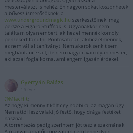
belecsöppen a dologba. Ugyanakkor a
mesterválaszt is nehéz. Én nagyon sokat köszönhetek
a bűvész ismerősöknek, a
www.undergroundmagic.hu
szerkesztőinek, meg
persze a Figaró Stuffnak is. Ugyanakkor nem
találtam olyan embert, akihez el mennék komoly
pénzekért tanulni. Pontosabban, akihez elmennék,
az nem vállal tanítványt. Nem akarok senkit sem
megbántani ezzel, de nem nagyon van olyan mester,
aki azzal foglalkozna, ami engem igazán érdekel.
Gyertyán Balázs
16 éve
@MlacHit
:
Az hogy ki mennyit költ egy hobbira, az magán ügy.
Nem attól lesz valaki jó festő, hogy drága festéket
használ.
A torrentezés pedig szerintem jót tesz a szakmának.
A magyar amatőr mozgalom nem lenne ilyen