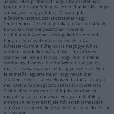
Sokszor okoz problémát, hogy a bűvészetet nem
igazán tudjuk műfajilag besorolni (bár kérdés, hogy
szükséges e ez egyáltalán). Mi szeretjük
előadóművésznek, szórakoztatónak vagy
"enterténőrnek" hívni magunkat, mások artistának,
bohócnak, szemfényvesztőnek, csalónak
titulálhatnak. Az elnevezés leginkább azon múlik,
hogy a véleményalkotó miként vélekedik a
bűvészetről, mint műfajról. Ha megfigyeljük az
emberek gondolkodását a bűvészetről, bizony
szembe kell nézni a ténnyel, hogy nem mindenki
szerint egy divatos előadóművészeti irányzat ez,
másrészt sokan vannak, akik nagyon szeretik. Nem
jelenthető ki egyértelműen, hogy hazánkban
általános megbecsülésnek örvend a műfaj avagy a
mellőzött előadói ágazatok keserű kenyerét eszi.
Cikkünkben párhuzamba állítjuk azon érveket,
melyek igazolják a bűvészet virágzását illetőleg,
amelyek a hanyatlást kijelentők érveit támasztják
alá. A pozitív gondolkodás jegyében, jöjjenek először
a jó dolgok.