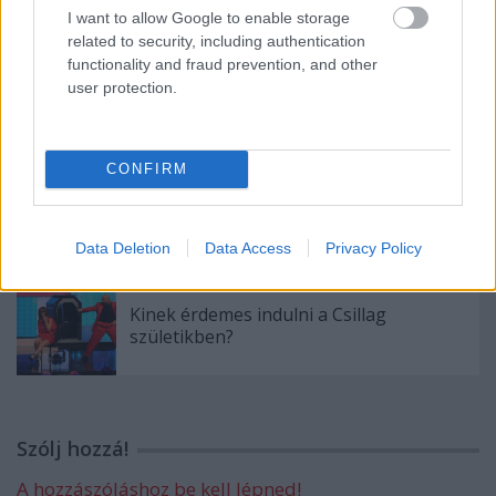
I want to allow Google to enable storage
related to security, including authentication
functionality and fraud prevention, and other
user protection.
A hét idézete: Rodolfo
CONFIRM
5 dolog, amit nem tudtál Rodolforól - 114
éve született Rodolfo
Data Deletion
Data Access
Privacy Policy
Kinek érdemes indulni a Csillag
születikben?
Szólj hozzá!
A hozzászóláshoz be kell lépned!