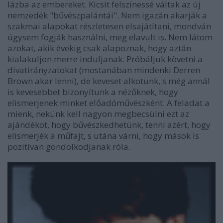
lázba az embereket. Kicsit felszínessé váltak az új
nemzedék "bűvészpalántái". Nem igazán akarják a
szakmai alapokat részletesen elsajátítani, mondván
úgysem fogják használni, meg elavult is. Nem látom
azokat, akik évekig csak alapoznak, hogy aztán
kialakuljon merre induljanak. Próbáljuk követni a
divatirányzatokat (mostanában mindenki Derren
Brown akar lenni), de keveset alkotunk, s még annál
is kevesebbet bizonyítunk a nézőknek, hogy
elismerjenek minket előadóművészként. A feladat a
mienk, nekünk kell nagyon megbecsülni ezt az
ajándékot, hogy bűvészkedhetünk, tenni azért, hogy
elismerjék a műfajt, s utána várni, hogy mások is
pozitívan gondolkodjanak róla.