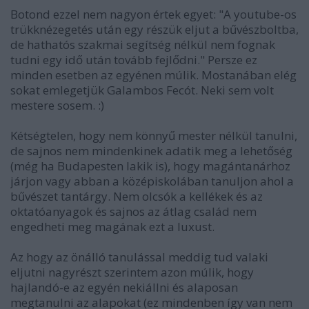
Botond ezzel nem nagyon értek egyet: "A youtube-os
trükknézegetés után egy részük eljut a bűvészboltba,
de hathatós szakmai segítség nélkül nem fognak
tudni egy idő után tovább fejlődni." Persze ez
minden esetben az egyénen múlik. Mostanában elég
sokat emlegetjük Galambos Fecót. Neki sem volt
mestere sosem. :)
Kétségtelen, hogy nem könnyű mester nélkül tanulni,
de sajnos nem mindenkinek adatik meg a lehetőség
(még ha Budapesten lakik is), hogy magántanárhoz
járjon vagy abban a középiskolában tanuljon ahol a
bűvészet tantárgy. Nem olcsók a kellékek és az
oktatóanyagok és sajnos az átlag család nem
engedheti meg magának ezt a luxust.
Az hogy az önálló tanulással meddig tud valaki
eljutni nagyrészt szerintem azon múlik, hogy
hajlandó-e az egyén nekiállni és alaposan
megtanulni az alapokat (ez mindenben így van nem