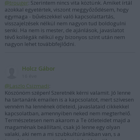
@trouger
: Szerintem nincs vita köztünk. Amiket írtál
azokkal egyetértek, viszont meggyőződésem, hogy
egymaga - bűvészekkel való kapcsolattartás,
visszajelzések nélkül nem nagyon tud boldogulni
senki. Ha nem is mester, de ajánlások, javaslatot
tévő kollégák nélkül egy bizonyos szint után nem
nagyon lehet továbbfejlődni.
Holcz Gábor
16 éve
@Laszlo Csizmadi
:
Köszönöm szépen! Szeretnék kérni valamit. Jó lenne
ha tartanánk emailen is a kapcsolatot, mert szívesen
venném ha lennének ötleteid, javaslataid cikkekkel
kapcsolatban, amennyiben neked nem megterhelő.
Természetesen nem akarom a Te ötleteidet majd a
magaménak beállítani, csak jó lenne egy olyan
valaki, aki nem a mi szubkultúránkban van, s a