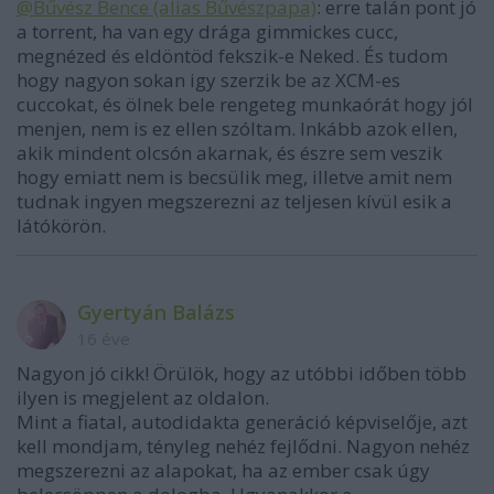
@Bűvész Bence (alias Bűvészpapa)
: erre talán pont jó
a torrent, ha van egy drága gimmickes cucc,
megnézed és eldöntöd fekszik-e Neked. És tudom
hogy nagyon sokan igy szerzik be az XCM-es
cuccokat, és ölnek bele rengeteg munkaórát hogy jól
menjen, nem is ez ellen szóltam. Inkább azok ellen,
akik mindent olcsón akarnak, és észre sem veszik
hogy emiatt nem is becsülik meg, illetve amit nem
tudnak ingyen megszerezni az teljesen kívül esik a
látókörön.
Gyertyán Balázs
16 éve
Nagyon jó cikk! Örülök, hogy az utóbbi időben több
ilyen is megjelent az oldalon.
Mint a fiatal, autodidakta generáció képviselője, azt
kell mondjam, tényleg nehéz fejlődni. Nagyon nehéz
megszerezni az alapokat, ha az ember csak úgy