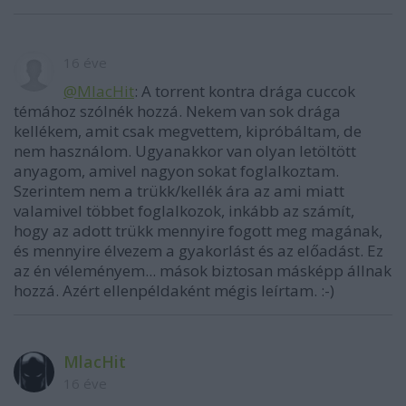
16 éve
@MlacHit
: A torrent kontra drága cuccok
témához szólnék hozzá. Nekem van sok drága
kellékem, amit csak megvettem, kipróbáltam, de
nem használom. Ugyanakkor van olyan letöltött
anyagom, amivel nagyon sokat foglalkoztam.
Szerintem nem a trükk/kellék ára az ami miatt
valamivel többet foglalkozok, inkább az számít,
hogy az adott trükk mennyire fogott meg magának,
és mennyire élvezem a gyakorlást és az előadást. Ez
az én véleményem... mások biztosan másképp állnak
hozzá. Azért ellenpéldaként mégis leírtam. :-)
MlacHit
16 éve