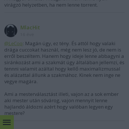
virágzó helyzetben, ha nem lenne torrent.
MlacHit
16 éve
@LeCoq
: Magán ügy, ez tény. És attól hogy valaki
drága cuccokat használ, még nem lesz jó, de nem is
erről beszéltem. Hanem hogy ideje lenne abbagyni a
siránkozást ami a szakmát úgy általában jellemzi, és
tennni valamit azáltal hogy kellő maximalizmussal
és alázattal állunk a szakmához. Kinek nem inge ne
vegye magára.
Ami a mesterválasztást illeti, vajon az a sok ember
aki mester után sóvárog, vajon mennyit lenne
hajlandó áldozni azért hogy valóban legyen egy
mestere?