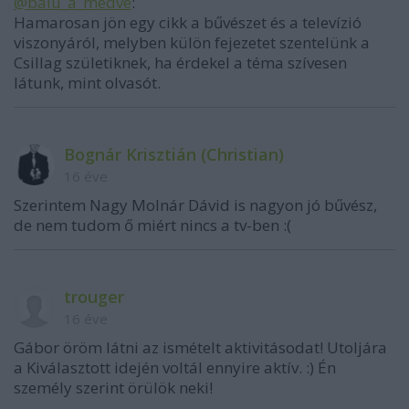
@balu_a_medve
:
Hamarosan jön egy cikk a bűvészet és a televízió
viszonyáról, melyben külön fejezetet szentelünk a
Csillag születiknek, ha érdekel a téma szívesen
látunk, mint olvasót.
Bognár Krisztián (Christian)
16 éve
Szerintem Nagy Molnár Dávid is nagyon jó bűvész,
de nem tudom ő miért nincs a tv-ben :(
trouger
16 éve
Gábor öröm látni az ismételt aktivitásodat! Utoljára
a Kiválasztott idején voltál ennyire aktív. :) Én
személy szerint örülök neki!