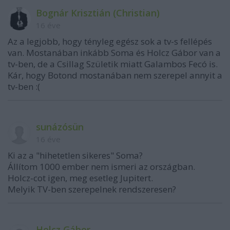
Bognár Krisztián (Christian)
16 éve
Az a legjobb, hogy tényleg egész sok a tv-s fellépés
van. Mostanában inkább Soma és Holcz Gábor van a
tv-ben, de a Csillag Születik miatt Galambos Fecó is.
Kár, hogy Botond mostanában nem szerepel annyit a
tv-ben :(
sunázósün
16 éve
Ki az a "hihetetlen sikeres" Soma?
Állítom 1000 ember nem ismeri az országban.
Holcz-cot igen, meg esetleg Jupitert.
Melyik TV-ben szerepelnek rendszeresen?
Holcz Gábor