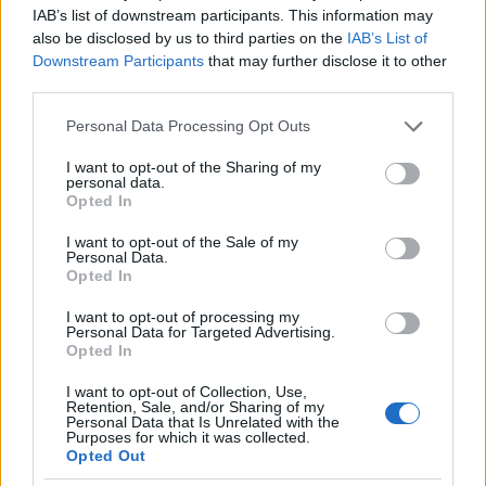
IAB’s list of downstream participants. This information may
segítség nélkül nem fognak tudni egy idő után
also be disclosed by us to third parties on the
IAB’s List of
tovább fejlődni. Sajnos jelenleg nincs
Downstream Participants
that may further disclose it to other
intézményrendszer a tehetséggondozásra fiatal
third parties.
bűvészjelöltek számára. Néhány magántanáron, 2-3
klubon és az iszti-n kívül nem tudnak sehová
Please note that this website/app uses one or more Google
Personal Data Processing Opt Outs
fordulni és mivel nagy részük vidéki, így kénytelenek
services and may gather and store information including but
egymaguk próbálkozni, illetve egymástól tanulni.
not limited to your visit or usage behaviour. You may click to
I want to opt-out of the Sharing of my
personal data.
Szerintem széles, magasan képzett amatőr bűvész
grant or deny consent to Google and its third-party tags to
Opted In
réteg nélkül sosem lesz elismert ez a szakma.
use your data for below specified purposes in below Google
Ugyanis belőlük tudnak majd kinőni a jövő profi
consent section.
I want to opt-out of the Sale of my
bűvészei, a többiek pedig éjjel-nappal népszerűsítik
Personal Data.
Opted In
a műfajt barátaik, ismerőseik körében. Nagy
szükség lenne vidéki nagyvárosokban klubok
I want to opt-out of processing my
létrehozására (ami lehet, hogy csak 4-5 embert jelent
Personal Data for Targeted Advertising.
kezdetben), de biztosan tudom, hogy minden
Opted In
jelentős városban lakik azért rutinos profi, fiatal xcm
I want to opt-out of Collection, Use,
májszter, stb. Érdemes lenne néha összejárniuk,
Retention, Sale, and/or Sharing of my
hátha tudnak egymásnak újat mutatni.
Personal Data that Is Unrelated with the
Purposes for which it was collected.
Természetesen ehez az kell, hogy mindkét fél nyitott
Opted Out
legyen: a fiatal is elfogadja, hogy a kártyatrükkökön