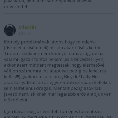
javaslatai, nem a mi sablonjainkat követik.
üdvözlettel
MlacHit
16 éve
Komoly problémának látom, hogy mindenki
(tisztelet a kivételnek) olcsón akar bűvészkedni.
Tudom, senkinek nem könnyű manapság, de ha
valami igazán fontos nekem (és a bűvészet ilyen)
akkor azért mindent megteszek, hogy elérhetővé
válljon számomra. Az alapokat pedig be lehet (és
kell is!!!) gyakorolni a jó öreg Bicycle/Tally Ho
alapkártyákkal, de az egyszerűbb színpadi kellékek
sem feltétlenül drágák. Mentált pedig azoknak
javasolnám, akiknek már legalább erős alapjuk van
előadóként.
Igen káros még az említett tömeges torrentezés,
emberünk megtudja a trükköt, és örül magának, de