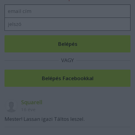
VAGY
Squarell
16 éve
Mester! Lassan igazi Táltos leszel.