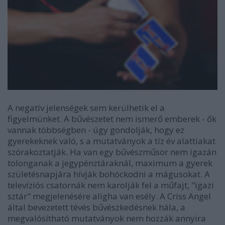
A negatív jelenségek sem kerülhetik el a
figyelmünket. A bűvészetet nem ismerő emberek - ők
vannak többségben - úgy gondolják, hogy ez
gyerekeknek való, s a mutatványok a tíz év alattiakat
szórakoztatják. Ha van egy bűvészműsor nem igazán
tolonganak a jegypénztáraknál, maximum a gyerek
születésnapjára hívják bohóckodni a mágusokat. A
televíziós csatornák nem karolják fel a műfajt, "igazi
sztár" megjelenésére aligha van esély. A Criss Angel
által bevezetett tévés bűvészkedésnek hála, a
megvalósítható mutatványok nem hozzák annyira