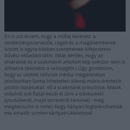
Én is azt érzem, hogy a műfaj keresett: a
rendezvényszervezők, cégek és a magánemberek
között is egyre többen szeretnének kifejezetten
bűvész előadást látni. (Más kérdés, hogy az
elvárások és a szakmáról alkotott kép sokszor nem is
állhatna távolabb a valóságtól.) Úgy gondolom,
hogy az utóbbi időszak média megjelenései
(elsősorban Soma hihetetlen sikere) máris éreztetik
pozitív hatásukat: nő a szakmánk presztízse. Másik
oldalról sok fiatal kezdi el űzni a bűvészetet
(youtuberól, majd torrentről tanulva) - még
megbecsülni is nehéz hogy hányan foglalkozhatnak
ma amatőr szinten kártyatrükközéssel.