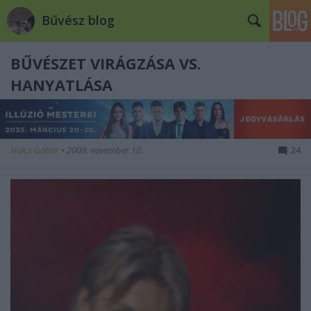
Bűvész blog
BŰVÉSZET VIRÁGZÁSA VS.
HANYATLÁSA
Holcz Gábor
•
2009. november 10.
24