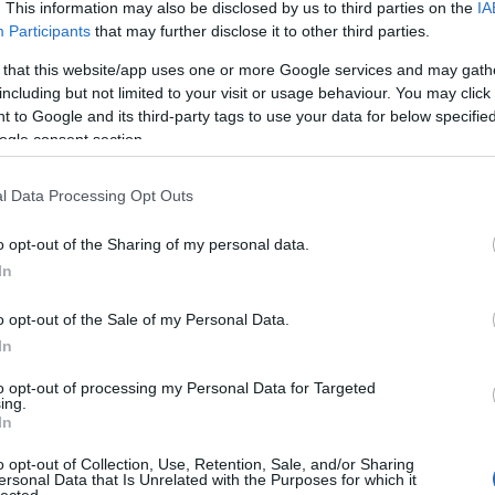
. This information may also be disclosed by us to third parties on the
IA
a 
Participants
that may further disclose it to other third parties.
A 
 that this website/app uses one or more Google services and may gath
sználói tartalomnak minősülnek, értük a
szolgáltatás technikai
üzemeltetője semmilyen felelősséget nem vállal,
Az
ztőjéhez. Részletek a
Felhasználási feltételekben
és az
adatvédelmi tájékoztatóban
.
including but not limited to your visit or usage behaviour. You may click 
go
 to Google and its third-party tags to use your data for below specifi
Ne
ogle consent section.
anod a lényegre sok tekintetben.Szerintem nemcsak az a
tű
alkoznak a diákokkal hanem, hogy tényleg bűvészt akarjanak
 a megfelelő motivációt is meg kell találni ehhez.Persze ahogy a
Ta
knak is nyitottnak kell lenniük
l Data Processing Opt Outs
Válasz erre
A 
bű
o opt-out of the Sharing of my personal data.
hristian)
2009.11.22. 21:43:23
In
Ma
etnének tanulni, csak a szülők döntik el, hogy mennyi pénzt
 szívesen tanulnék Molnár Gergelytől (Mr.Jupiter)
A 
.000 költeni rá, plusz a kellékek -_-" .
o opt-out of the Sale of my Personal Data.
Válasz erre
In
F
to opt-out of processing my Personal Data for Targeted
:12
ing.
orman osszelehet kapcsolni a Buvesz Vagyok cikkeddel mert
yen tanarhoz kell jarni. Vannak kivetelek mint a Feco de az ritka
In
o opt-out of Collection, Use, Retention, Sale, and/or Sharing
sternek) mindenhez ertenie kell legalabb olyan szinten hogy ha a
ersonal Data that Is Unrelated with the Purposes for which it
to valaszt tudjon adni. Itt ertem azt hogy a close uptol a
lected.