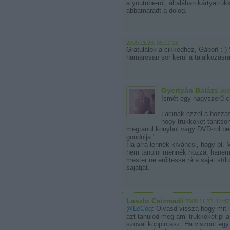
a youtube-ról, általában kártyatrük
abbamaradt a dolog.
2009.11.23. 09:17:16
Gratulálok a cikkedhez, Gábor! :
hamarosan sor kerül a találkozásra.
Gyertyán Balázs
200
Ismét egy nagyszerű ci
Lacinak ezzel a hozzás
hogy trukkoket tanitso
megtanul konybol vagy DVD-rol be
gondolja."
Ha arra lennék kíváncsi, hogy pl. 
nem tanulni mennék hozzá, hanem
mester ne erőltesse rá a saját stí
sajátját.
Laszlo Csizmadi
2009.11.23. 14:47
@LeCoq
: Olvasd vissza hogy mit 
azt tanulod meg ami trukkoket pl a
szoval koppintasz. Ha viszont egy