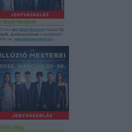
 Illúzió Mesterei
25-ben
újra
Illúzió Mesterei
előadás!
Új
llépők, új műsorszámok!
A részletekért
tints ide:
www.illuziomesterei.hu
űvész blog