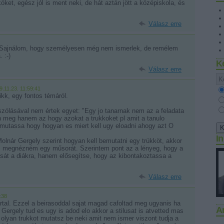
köket, egész jól is ment neki, de hát aztán jött a középiskola, és
Válasz erre
-) Sajnálom, hogy személyesen még nem ismerlek, de remélem
 :-)
K
Válasz erre
9.11.23. 11:59:41
kk, egy fontos témáról.
zólásával nem értek egyet: "Egy jo tanarnak nem az a feladata
n meg hanem az hogy azokat a trukkoket pl amit a tanulo
mutassa hogy hogyan es miert kell ugy eloadni ahogy azt O
I
Molnár Gergely szerint hogyan kell bemutatni egy trükköt, akkor
 megnézném egy műsorát. Szerintem pont az a lényeg, hogy a
lusát a diákra, hanem elősegítse, hogy az kibontakoztassa a
Válasz erre
:38
irtal. Ezzel a beirasoddal sajat magad cafoltad meg ugyanis ha
A
 Gergely tud es ugy is adod elo akkor a stilusat is atvetted mas
 olyan trukkot mutatsz be neki amit nem ismer viszont tudja a