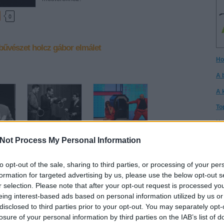
0
bűvészet
holcz gábor
elmálet
Ho
A 
A 
To
Ho
I h
Not Process My Personal Information
e:
5 dolog, amit
Kinek érdemes
nem tudtál
indulni a Csillag
A 
gy
Rodolforól - 114
születikben?
to opt-out of the sale, sharing to third parties, or processing of your per
éve született
formation for targeted advertising by us, please use the below opt-out s
Cs
Rodolfo
r selection. Please note that after your opt-out request is processed y
Cs
eing interest-based ads based on personal information utilized by us or
:
disclosed to third parties prior to your opt-out. You may separately opt-
It
losure of your personal information by third parties on the IAB’s list of
ck/id/1544472
Té