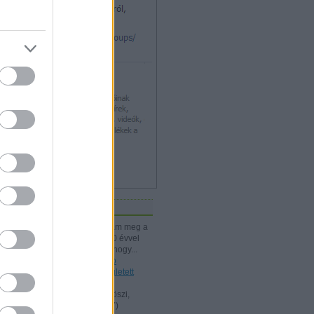
iss topikok
kissiú:
Nagymamámtól kaptam meg a
25 Kártyatrükköt, amit ő kb. 20 évvel
korábban vehetett. (Jó tudni, hogy...
(
2024.12.03. 18:24
)
A Rodolfo
bűvészdobozok - 110 éve született
Rodolfo
Kelle Botond:
@Omcsesz: Köszi,
javítottam.
(
2024.06.18. 10:17
)