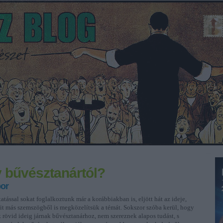
y bűvésztanártól?
or
tással sokat foglalkoztunk már a korábbiakban is, eljött hát az ideje,
it más szemszögből is megközelítsük a témát. Sokszor szóba kerül, hogy
k rövid ideig járnak bűvésztanárhoz, nem szereznek alapos tudást, s