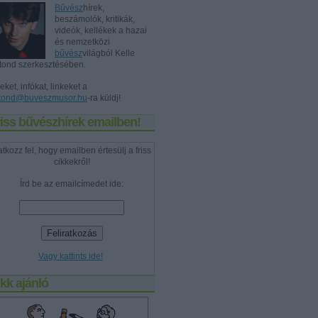
Bűvész
hírek,
beszámolók, kritikák,
videók, kellékek a hazai
és nemzetközi
bűvész
világból Kelle
tond szerkesztésében.
eket, infókat, linkeket a
tond@buveszmusor.hu
-ra küldj!
iss bűvészhírek emailben!
atkozz fel, hogy emailben értesülj a friss
cikkekről!
Írd be az emailcímedet ide:
Vagy kattints ide!
kk ajánló