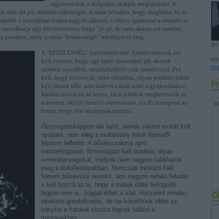
ugyanazokat a dolgokat akarják megtanítani. A
más áll jól, másban tehetséges. A tanár feladata, hogy meglássa, ki az
i inkább a mentálban tudna nagyot alkotni, s ehhez igazítaná a személyre
 mondhatja egy bűvészmester, hogy "jó-jó, de nem akarja azt tanulni,
 a ponthoz, mely a tanár "hitelességét" kérdőjelezi meg.
Bo
A "HITELESSÉG" kulcsmotívum! A tanítványnak azt
Hír
kell éreznie, hogy egy igazi mesterhez jár, akinek
bo
minden szavából, mozdulatából csak tanulni tud. Fel
kell, hogy nézzen rá, mint előadóra, olyan produkciókat
Fr
kell lásson tőle, ami kedvet csinál neki a gyakorláshoz.
Ideális szituáció az lenne, ha a jelöltek megkeresnék az
a mestert, akitől tanulni szeretnének, s a fő szempont az
Ir
lenne, hogy tőle akarjanak tanulni.
Összegzésképpen aki tanít, annak valami extrát kell
nyújtani, nem elég a mutatvány titkát lépésről
lépésre felfedni. A bűvésszakma apró
mesterfogásait, finomságait kell átadnia, olyan
ismeretanyagokat, melyek nem nagyon találhatók
meg a trükkleírásokban. Nemcsak tanítani kell,
hanem bűvésszé nevelni, ami nagyon nehéz feladat,
s kell hozzá az is, hogy a másik oldal befogadó
legyen erre is. Joggal érhet a vád, miszerint mindez
Ci
idealista gondolkodás, de ha közelítünk ebbe az
irányba a fiatalok vissza fognak találni a
mesterekhez.