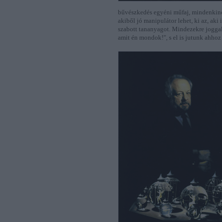
bűvészkedés egyéni műfaj, mindenkinek 
akiből jó manipulátor lehet, ki az, ak
szabott tananyagot. Mindezekre joggal
amit én mondok!", s el is jutunk ahhoz