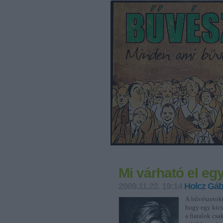
Mi várható el eg
2009.11.22. 19:14
Holcz Gáb
A bűvészetokta
hogy egy kics
a fiatalok csa