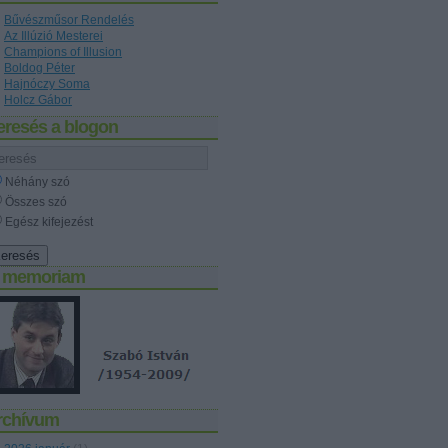
Bűvészműsor Rendelés
Az Illúzió Mesterei
Champions of Illusion
Boldog Péter
Hajnóczy Soma
Holcz Gábor
eresés a blogon
Néhány szó
Összes szó
Egész kifejezést
n memoriam
rchívum