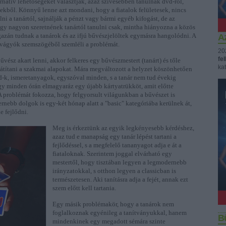
ernatív lehetőségeket választják, azaz szívesebben tanulnak dvd-ről,
ekből. Könnyű lenne azt mondani, hogy a fiatalok felületesek, nincs
ni a tanártól, sajnálják a pénzt vagy bármi egyéb kifogást, de az
ogy nagyon szeretnének tanártól tanulni csak, mintha hiányozna a közös
gazán tudnak a tanárok és az ifjú bűvészjelöltek egymásra hangolódni. A
Az
ivágyók szemszögéből szemléli a problémát.
20
fe
vész akart lenni, akkor felkeres egy bűvészmestert (tanárt) és tőle
kat
játítani a szakmai alapokat. Mára megváltozott a helyzet köszönhetően
-k, ismeretanyagok, egyszóval minden, s a tanár nem tud évekig
ogy minden órán elmagyaráz egy újabb kártyatrükköt, amit előtte
 problémát fokozza, hogy felgyorsult világunkban a bűvészet is
ernebb dolgok is egy-két hónap alatt a "basic" kategóriába kerülnek át,
e fejlődni.
Meg is érkeztünk az egyik legkényesebb kérdéshez,
azaz tud e manapság egy tanár lépést tartani a
fejlődéssel, s a megfelelő tananyagot adja e át a
fiataloknak. Szerintem joggal elvárható egy
mestertől, hogy tisztában legyen a legmodernebb
irányzatokkal, s otthon legyen a classicban is
természetesen. Aki tanításra adja a fejét, annak ezt
szem előtt kell tartania.
Egy másik problémakör, hogy a tanárok nem
foglalkoznak egyénileg a tanítványukkal, hanem
B
mindenkinek egy megadott sémára szinte