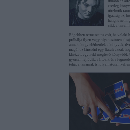
inkább az alt
esetleg könyv
türelmük tanul
igazság az, h
hang, s nem i
cikk a tanuln
Régebben természetes volt, ha valaki bű
próbálja ilyen vagy olyan szinten elsa
annak, hogy elérhetőek a könyvek, dvd
magához láncolni egy fiatalt azzal, h
kinézett egy neki meglévő könyvből. A
gyorsan fejlődik, változik és a legmod
tehát a tanárnak is folyamatosan kellen