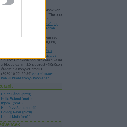
Beszámoló a bűvész Európa-
bajnokságról - FISM 2024
aang:
@Kelle Botond: És, csalás? Van
tudományos magyarázat erre: "The one
he bent with me peering over h...
(
2021.07.25. 19:15
)
Uri Geller végleg
"megtért": bűvészkongresszusokon
szemináriumozik
Shisho:
Szerintem itt is arról van szó,
hogy egy ennyire kidolgozott figura,
brand esetén fontos, hogy már...
(
2021.02.26. 18:22
)
Rodolfo és a
Dunából kimentett kínai gyöngyárus
Shisho:
Érdeklődéssel szoktam olvasni
a blogot, ez mint könyvtárost különösen
érdekelt, a könyvet ismeri P...
(
2020.10.22. 20:36
)
Az első magyar
nyelvű bűvészkönyv nyomában
zerzők
Holcz Gábor
(
profil
)
Kelle Botond
(
profil
)
figaro1
(
profil
)
Hajnóczy Soma
(
profil
)
Boldog Péter
(
profil
)
Hajnal Máté
(
profil
)
edvencek