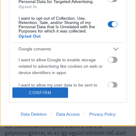
Personal Data for Targeted Advertising.
Opted In
I want to opt-out of Collection, Use,
Retention, Sale, and/or Sharing of my
Personal Data that Is Unrelated with the
Purposes for which it was collected.
Opted Out
Google consents
I want to allow Google to enable storage
related to advertising like cookies on web or
device identifiers in apps.
Ismered? - Norbert Ferre
I want to allow my user data to be sent to
Hajnóczy Soma
•
2009. június 08.
0
Google for online advertising purposes.
CONFIRM
I want to allow Google to send me
A többszörös világbajnok Norbert Ferre lesz az
personalized advertising.
'Ismered?' mai sztárvendége. Had meséljek kicsit
Data Deletion
Data Access
Privacy Policy
nektek Norbertről. Az utóbbi években többször is
I want to allow Google to enable storage
volt szerencsém színpadra állni a francia
related to analytics like cookies on web or
golyózsonglőrrel, és az így együtt eltöltött idő alatt
device identifiers in apps.