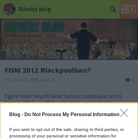
Bűvész blog
FISM 2012 Blackpoolban?
Kelle Botond
•
2009. június 13.
0
Egyre több helyről lehet hallani pletykákat arról,
hogy a 2012-es FISM-öt Derek Leverék fogják
rendezni Blackpoolban. Erről a Blackpool-i
Blog -
Do Not Process My Personal Information
kongresszus szervező nemrég nyilatkozott. Ezzel el is
indította a találgatásokat. A legtöbb vélemény
szerint a színház és a szervezők…
If you wish to opt-out of the sale, sharing to third parties, or
processing of your personal or sensitive information for