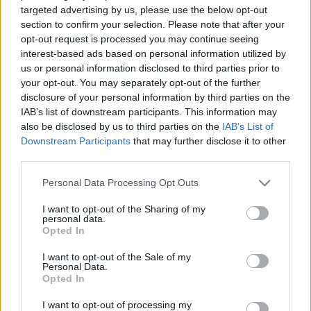
targeted advertising by us, please use the below opt-out
Bűvészek és szkeptikusok - június 16.
section to confirm your selection. Please note that after your
(kedd)
opt-out request is processed you may continue seeing
interest-based ads based on personal information utilized by
Kelle Botond
•
2009. június 10.
0
us or personal information disclosed to third parties prior to
your opt-out. You may separately opt-out of the further
disclosure of your personal information by third parties on the
A BUDAPESTI SZKEPTIKUS KLUB alábbi programját
IAB’s list of downstream participants. This information may
ajánlom figyelmetekbe:Világszerte bűvészek is
also be disclosed by us to third parties on the
IAB’s List of
segítik a szkeptikusok munkáját. Egy csalót a bűvész
Downstream Participants
that may further disclose it to other
gyakran könnyebben leplez le, mint egy tudós.
third parties.
Valahol a bűvész is azt csinálja, mint a csaló, csak
máshogy adja el. De ugyanúgy tudja,…
Please note that this website/app uses one or more Google
Personal Data Processing Opt Outs
services and may gather and store information including but
not limited to your visit or usage behaviour. You may click to
I want to opt-out of the Sharing of my
personal data.
grant or deny consent to Google and its third-party tags to
Opted In
use your data for below specified purposes in below Google
consent section.
I want to opt-out of the Sale of my
Personal Data.
Opted In
I want to opt-out of processing my