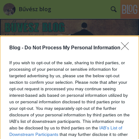
Bűvész blog
Blog -
Do Not Process My Personal Information
If you wish to opt-out of the sale, sharing to third parties, or
Nevezz az október 24-25-i Corodini
processing of your personal or sensitive information for
targeted advertising by us, please use the below opt-out
Kupára!
section to confirm your selection. Please note that after your
opt-out request is processed you may continue seeing
Kelle Botond
•
2009. szeptember 05.
21
interest-based ads based on personal information utilized by
us or personal information disclosed to third parties prior to
Kedves Versenyzők és Érdeklődők! Lehet nevezni az
your opt-out. You may separately opt-out of the further
október 24-25 között megrendezésre kerülő Corodini
disclosure of your personal information by third parties on the
Kupára. Mivel korlátozott idő áll rendelkezésre a
IAB’s list of downstream participants. This information may
verseny lebonyolítására, ezért maximum 20
also be disclosed by us to third parties on the
IAB’s List of
versenyző számára lesz lehetőség, hogy bemutassa
Downstream Participants
that may further disclose it to other