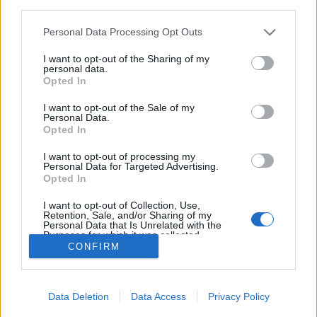
műsorát. A nevezéseket…
third parties.
Please note that this website/app uses one or more Google
Personal Data Processing Opt Outs
Megjelent Sófalvi Márton ebookja a
services and may gather and store information including but
not limited to your visit or usage behaviour. You may click to
I want to opt-out of the Sharing of my
Nexus
personal data.
grant or deny consent to Google and its third-party tags to
Opted In
Kelle Botond
•
2009. szeptember 01.
23
use your data for below specified purposes in below Google
consent section.
I want to opt-out of the Sale of my
Personal Data.
Már több rangos bűvészbolt árulja Sófalvi Márton új
Opted In
ebookját (többek között a magicshop.co.uk) és mától
a Figaro Bűvészboltban is lehet kapni, méghozzá
I want to opt-out of processing my
Personal Data for Targeted Advertising.
nyomtatott formában. A füzet olyan mentál
Opted In
mutatványokat tartalmaz, amik nem igényelnek
drága kellékeket, hanem a jól…
I want to opt-out of Collection, Use,
Retention, Sale, and/or Sharing of my
Personal Data that Is Unrelated with the
Purposes for which it was collected.
CONFIRM
Opted Out
Google consents
Data Deletion
Data Access
Privacy Policy
I want to allow Google to enable storage
SÜTI BEÁLLÍTÁSOK MÓDOSÍTÁSA
related to advertising like cookies on web or