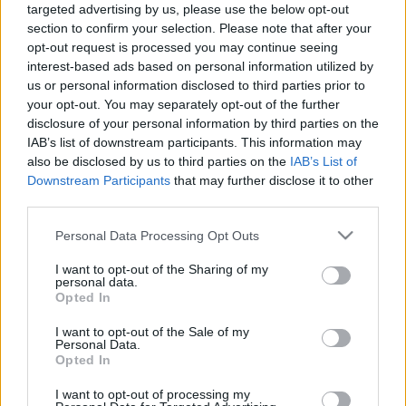
targeted advertising by us, please use the below opt-out
section to confirm your selection. Please note that after your
Címkék:
bűvész
bűvészet
holcz gábor
önálló est
illúziók
opt-out request is processed you may continue seeing
eötvös10
interest-based ads based on personal information utilized by
us or personal information disclosed to third parties prior to
your opt-out. You may separately opt-out of the further
disclosure of your personal information by third parties on the
IAB’s list of downstream participants. This information may
also be disclosed by us to third parties on the
IAB’s List of
Downstream Participants
that may further disclose it to other
Ajánlott bejegyzések:
third parties.
Please note that this website/app uses one or more Google
Personal Data Processing Opt Outs
services and may gather and store information including but
39 éve halt meg Rodolfo - Molnár Gergely
not limited to your visit or usage behaviour. You may click to
I want to opt-out of the Sharing of my
interjú
personal data.
grant or deny consent to Google and its third-party tags to
Opted In
use your data for below specified purposes in below Google
consent section.
I want to opt-out of the Sale of my
Personal Data.
A hét idézete: Rodolfo
Opted In
I want to opt-out of processing my