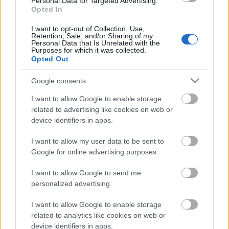
Personal Data for Targeted Advertising.
Opted In
5 dolog, amit nem tudtál Rodolforól - 114
I want to opt-out of Collection, Use,
éve született Rodolfo
Retention, Sale, and/or Sharing of my
Personal Data that Is Unrelated with the
Purposes for which it was collected.
Opted Out
Kinek érdemes indulni a Csillag
Google consents
születikben?
I want to allow Google to enable storage
related to advertising like cookies on web or
device identifiers in apps.
Szólj hozzá!
I want to allow my user data to be sent to
Google for online advertising purposes.
A hozzászóláshoz be kell lépned!
I want to allow Google to send me
personalized advertising.
I want to allow Google to enable storage
related to analytics like cookies on web or
device identifiers in apps.