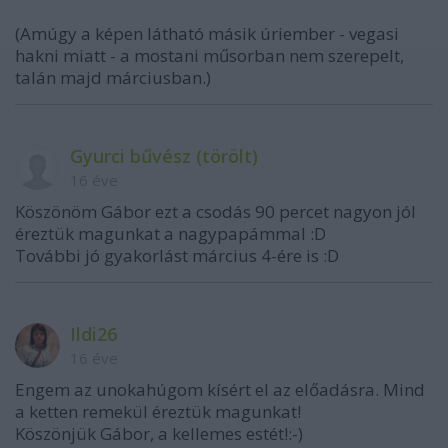
(Amúgy a képen látható másik úriember - vegasi
hakni miatt - a mostani műsorban nem szerepelt,
talán majd márciusban.)
Gyurci bűvész (törölt)
16 éve
Köszönöm Gábor ezt a csodás 90 percet nagyon jól
éreztük magunkat a nagypapámmal :D
További jó gyakorlást március 4-ére is :D
Ildi26
16 éve
Engem az unokahúgom kísért el az előadásra. Mind
a ketten remekül éreztük magunkat!
Köszönjük Gábor, a kellemes estét!:-)