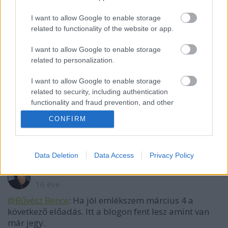
I want to allow Google to enable storage
related to functionality of the website or app.
VAGY
I want to allow Google to enable storage
related to personalization.
I want to allow Google to enable storage
related to security, including authentication
functionality and fraud prevention, and other
16 éve
user protection.
Mikortól lehet jegyet kapni? Erről már nem
CONFIRM
szeretnék lemaradni!!! :-)
Data Deletion
Data Access
Privacy Policy
Kelle Botond
16 éve
@Bűvész Bence
: Ha jól emlékszem március 4 a
következő előadás. Itt a blogon fent lesz amint van
már jegy.