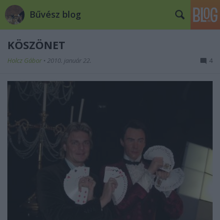
Bűvész blog
KÖSZÖNET
Holcz Gábor
•
2010. január 22.
4