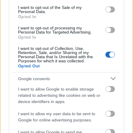
éve született Rodolfo
consent section.
I want to opt-out of the Sale of my
Personal Data.
Opted In
Kinek érdemes indulni a Csillag
I want to opt-out of processing my
születikben?
Personal Data for Targeted Advertising.
Opted In
I want to opt-out of Collection, Use,
Retention, Sale, and/or Sharing of my
Personal Data that Is Unrelated with the
Purposes for which it was collected.
Szólj hozzá!
Opted Out
A hozzászóláshoz be kell lépned!
Google consents
I want to allow Google to enable storage
related to advertising like cookies on web or
device identifiers in apps.
I want to allow my user data to be sent to
Google for online advertising purposes.
I want to allow Google to send me