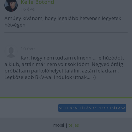
Kelle Botond
16 éve
Amúgy kívánom, hogy legalább hetvenen legyetek
hétvégén.
16 éve
Kár, hogy nem tudtam elmenni.... elhúzódott
a klub, aztán már nem volt sok időm. Negyed óráig
próbáltam parkolóhelyet találni, aztán feladtam.
Legközelebb BKV-val indulok útnak... :-)
SÜTI BEÁLLÍTÁSOK MÓDOSÍTÁSA
mobil
|
teljes