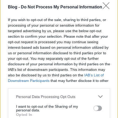
Blog -
Do Not Process My Personal Information
Címkék:
bűvész
bűvészet
xcm
um
um találkozó
If you wish to opt-out of the sale, sharing to third parties, or
processing of your personal or sensitive information for
targeted advertising by us, please use the below opt-out
section to confirm your selection. Please note that after your
opt-out request is processed you may continue seeing
Ajánlott bejegyzések:
interest-based ads based on personal information utilized by
us or personal information disclosed to third parties prior to
39 éve halt meg Rodolfo - Molnár Gergely
your opt-out. You may separately opt-out of the further
interjú
disclosure of your personal information by third parties on the
IAB’s list of downstream participants. This information may
also be disclosed by us to third parties on the
IAB’s List of
Downstream Participants
that may further disclose it to other
third parties.
A hét idézete: Rodolfo
Please note that this website/app uses one or more Google
Personal Data Processing Opt Outs
services and may gather and store information including but
not limited to your visit or usage behaviour. You may click to
I want to opt-out of the Sharing of my
personal data.
grant or deny consent to Google and its third-party tags to
5 dolog, amit nem tudtál Rodolforól - 114
Opted In
use your data for below specified purposes in below Google