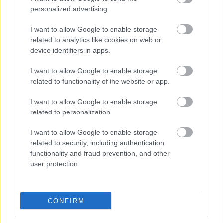
VAGY
personalized advertising.
I want to allow Google to enable storage
related to analytics like cookies on web or
device identifiers in apps.
GaBe
I want to allow Google to enable storage
related to functionality of the website or app.
16 éve
Sajnos nem tudok menni :(
I want to allow Google to enable storage
Pont júni 12.-én indulok olaszba :D
related to personalization.
Jó medzikelést!
I want to allow Google to enable storage
related to security, including authentication
functionality and fraud prevention, and other
Repeatuntil
user protection.
16 éve
szerintem nem voltunk 70-en ... vagy ez csak irónia és
nem értem ? :)
CONFIRM