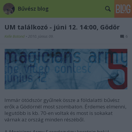
Bűvész blog
UM találkozó - júni 12. 14:00, Gödör
Kelle Botond
•
2010. június 09.
6
Immár ötödször gyűlnek össze a földalatti bűvész
erők a Gödörnél most szombaton. Érdemes elmenni,
legutóbb is kb. 70-en voltak és most is sokakat
várnak az ország minden részéből.
A
Magicians Army 5
rendezvény keretein belül