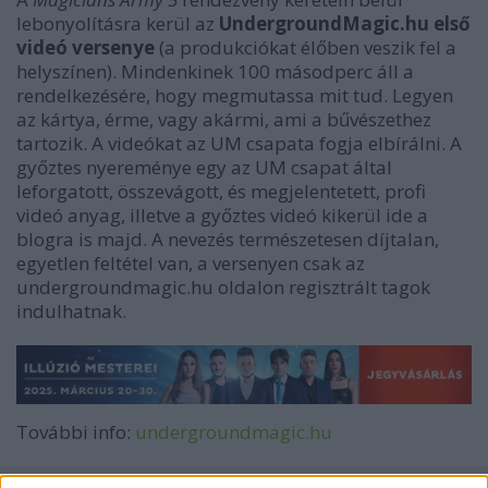
lebonyolításra kerül az
UndergroundMagic.hu első
videó versenye
(a produkciókat élőben veszik fel a
helyszínen). Mindenkinek 100 másodperc áll a
rendelkezésére, hogy megmutassa mit tud. Legyen
az kártya, érme, vagy akármi, ami a bűvészethez
tartozik. A videókat az UM csapata fogja elbírálni. A
győztes nyereménye egy az UM csapat által
leforgatott, összevágott, és megjelentetett, profi
videó anyag, illetve a győztes videó kikerül ide a
blogra is majd. A nevezés természetesen díjtalan,
egyetlen feltétel van, a versenyen csak az
undergroundmagic.hu oldalon regisztrált tagok
indulhatnak.
További info:
undergroundmagic.hu