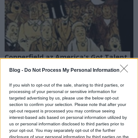
Copperfield az America's Got Talent
Fináléjában
Blog -
Do Not Process My Personal Information
Kelle Botond
•
2010. szeptember 19.
0
If you wish to opt-out of the sale, sharing to third parties, or
David Copperfield volt az egyik sztárfellépő az
processing of your personal or sensitive information for
targeted advertising by us, please use the below opt-out
America's Got Talent fináléjában. Íme a felvétel:
section to confirm your selection. Please note that after your
opt-out request is processed you may continue seeing
interest-based ads based on personal information utilized by
us or personal information disclosed to third parties prior to
your opt-out. You may separately opt-out of the further
Új Breiner Tamás est premier:
disclosure of your personal information by third parties on the