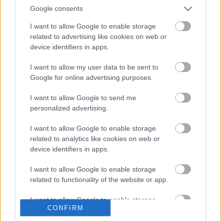
Google consents
a legendás bűvész a pszichikus csalók leleplezéséért
folytatott…
I want to allow Google to enable storage
related to advertising like cookies on web or
device identifiers in apps.
I want to allow my user data to be sent to
Google for online advertising purposes.
I want to allow Google to send me
personalized advertising.
I want to allow Google to enable storage
related to analytics like cookies on web or
device identifiers in apps.
I want to allow Google to enable storage
related to functionality of the website or app.
Nem zavar, ha rágyújtok? - Tom
I want to allow Google to enable storage
Mullica
CONFIRM
related to personalization.