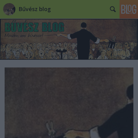
Bűvész blog