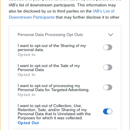
október 16.
IAB’s list of downstream participants. This information may
also be disclosed by us to third parties on the
IAB’s List of
Kelle Botond
•
2010. szeptember 18.
6
Downstream Participants
that may further disclose it to other
third parties.
PREMIER’Hatodik’ – Breiner Tamás mentalista estje
Please note that this website/app uses one or more Google
Personal Data Processing Opt Outs
Vajon csak a szerencsén múlik, hogy bizonyos
services and may gather and store information including but
dolgokat előre megérzünk vagy mindez egy ősi
not limited to your visit or usage behaviour. You may click to
I want to opt-out of the Sharing of my
képesség, amit a modern ember már képtelen
personal data.
grant or deny consent to Google and its third-party tags to
használni? A tudomány másfél évszázada kutatja ezt
Opted In
use your data for below specified purposes in below Google
a különös és…
consent section.
I want to opt-out of the Sale of my
Personal Data.
Opted In
Előadás Houdiniről a szkeptikus
konferencián
I want to opt-out of processing my
Personal Data for Targeted Advertising.
Opted In
Kelle Botond
•
2010. szeptember 16.
17
I want to opt-out of Collection, Use,
Retention, Sale, and/or Sharing of my
Szeptember 17-én a neves olasz szkeptikus és bűvész
Personal Data that Is Unrelated with the
Massimo Polidoro fog előadást tartani Houdini
Purposes for which it was collected.
spiritisztákkal vívott küzdelméről Budapesten. Az
Opted Out
előadó ritka felvételek segítségével bemutatja majd