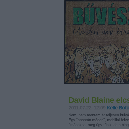
David Blaine elc
2011.07.22. 12:09
Kelle Bot
Nem, nem mentem át teljesen bulvárb
Egy "spontán módon", mobillal felvet
újságokba, meg úgy tűnik ide a bl