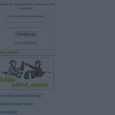
atkozz fel, hogy emailben értesülj a friss
cikkekről!
Írd be az emailcímedet ide:
Vagy kattints ide!
kk ajánló
gyan lehet valakiből bűvész?
bűvészek etikai kódexe
koppintásról