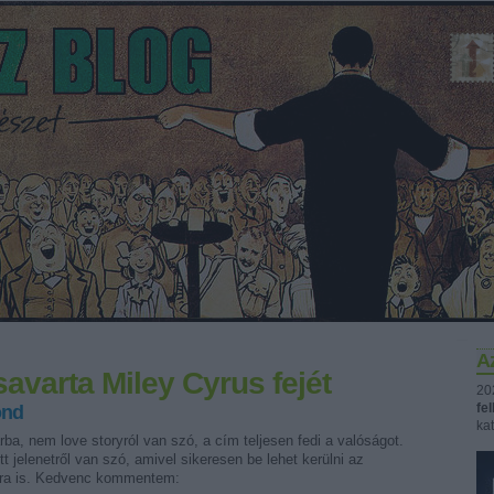
Az
savarta Miley Cyrus fejét
20
fe
ond
kat
a, nem love storyról van szó, a cím teljesen fedi a valóságot.
t jelenetről van szó, amivel sikeresen be lehet kerülni az
ogra is. Kedvenc kommentem: