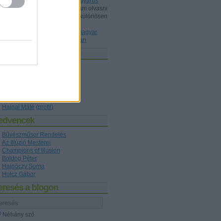
Dunából kimentett kínai gyöngyárus
Shisho:
Érdeklődéssel szoktam olvasni
a blogot, ez mint könyvtárost különösen
érdekelt, a könyvet ismeri P...
(
2020.10.22. 20:36
)
Az első magyar
nyelvű bűvészkönyv nyomában
zerzők
Holcz Gábor
(
profil
)
Kelle Botond
(
profil
)
figaro1
(
profil
)
Hajnóczy Soma
(
profil
)
Boldog Péter
(
profil
)
Hajnal Máté
(
profil
)
edvencek
Bűvészműsor Rendelés
Az Illúzió Mesterei
Champions of Illusion
Boldog Péter
Hajnóczy Soma
Holcz Gábor
eresés a blogon
Néhány szó