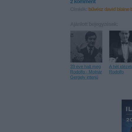
2
komment
Címkék:
bűvész
david blaine
Ajánlott bejegyzések:
39 éve halt meg
A hét idézet
Rodolfo - Molnár
Rodolfo
Gergely interjú