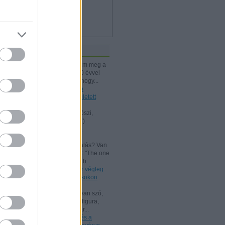
iss topikok
kissiú:
Nagymamámtól kaptam meg a
25 Kártyatrükköt, amit ő kb. 20 évvel
korábban vehetett. (Jó tudni, hogy...
(
2024.12.03. 18:24
)
A Rodolfo
bűvészdobozok - 110 éve született
Rodolfo
Kelle Botond:
@Omcsesz: Köszi,
javítottam.
(
2024.06.18. 10:17
)
Beszámoló a bűvész Európa-
bajnokságról - FISM 2024
aang:
@Kelle Botond: És, csalás? Van
tudományos magyarázat erre: "The one
he bent with me peering over h...
(
2021.07.25. 19:15
)
Uri Geller végleg
"megtért": bűvészkongresszusokon
szemináriumozik
Shisho:
Szerintem itt is arról van szó,
hogy egy ennyire kidolgozott figura,
brand esetén fontos, hogy már...
(
2021.02.26. 18:22
)
Rodolfo és a