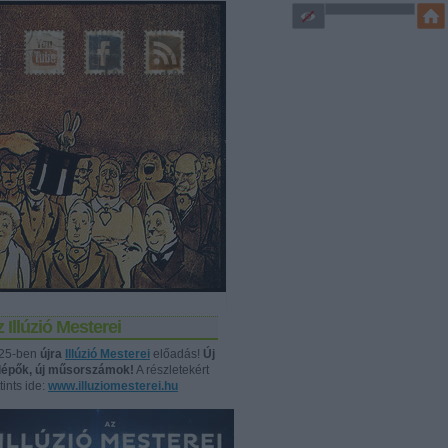
 Illúzió Mesterei
25-ben
újra
Illúzió Mesterei
előadás!
Új
llépők, új műsorszámok!
A részletekért
tints ide:
www.illuziomesterei.hu