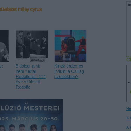
Ir
bűvészet
miley cyrus
Ci
e:
5 dolog, amit
Kinek érdemes
nem tudtál
indulni a Csillag
Rodolforól - 114
születikben?
éve született
Rodolfo
Ho
A 
A 