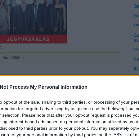
To
Ho
I h
A 
gy
:
Cs
ck/id/3085988
Cs
It
Té
sználói tartalomnak minősülnek, értük a
szolgáltatás technikai
üzemeltetője semmilyen felelősséget nem vállal,
ztőjéhez. Részletek a
Felhasználási feltételekben
és az
adatvédelmi tájékoztatóban
.
a 
Not Process My Personal Information
A 
57:39
ler "fejetlen" illúziójával...
to opt-out of the sale, sharing to third parties, or processing of your per
Az
Válasz erre
go
formation for targeted advertising by us, please use the below opt-out s
r selection. Please note that after your opt-out request is processed y
Ne
eing interest-based ads based on personal information utilized by us or
tű
gy Miley még csak meg sem lepődött, hogy hátulról megragadták,
disclosed to third parties prior to your opt-out. You may separately opt-
megtekerték a fejét... Huh. Ez a csaj mindenre fel van készülve
Ta
losure of your personal information by third parties on the IAB’s list of