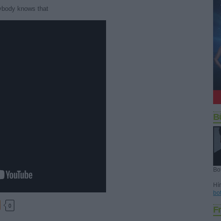
rybody knows that
B
Bo
Hír
bo
0
Fr