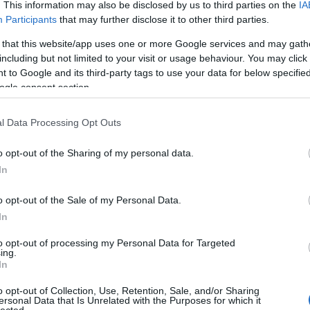
. This information may also be disclosed by us to third parties on the
IA
Válasz erre
A 
bű
Participants
that may further disclose it to other third parties.
sztrálj
! ‐
Belépés Facebookkal
Ma
 that this website/app uses one or more Google services and may gath
including but not limited to your visit or usage behaviour. You may click 
A 
 to Google and its third-party tags to use your data for below specifi
F
ogle consent section.
l Data Processing Opt Outs
8-2018
Kelle Botond
-
Bűvész
Műsor
.hu
Google
SÜTI BEÁLLÍTÁSOK MÓDOSÍTÁSA
o opt-out of the Sharing of my personal data.
In
o opt-out of the Sale of my Personal Data.
In
to opt-out of processing my Personal Data for Targeted
ing.
In
o opt-out of Collection, Use, Retention, Sale, and/or Sharing
ersonal Data that Is Unrelated with the Purposes for which it
lected.