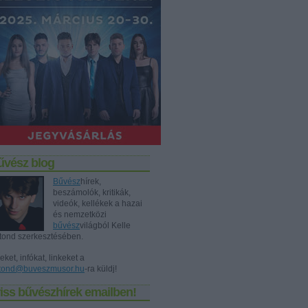
űvész blog
Bűvész
hírek,
beszámolók, kritikák,
videók, kellékek a hazai
és nemzetközi
bűvész
világból Kelle
tond szerkesztésében.
eket, infókat, linkeket a
tond@buveszmusor.hu
-ra küldj!
iss bűvészhírek emailben!