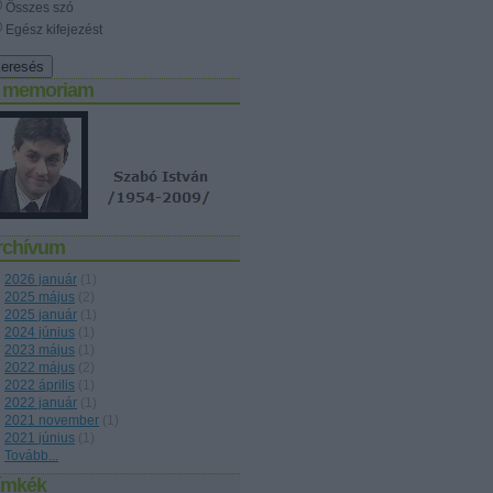
Összes szó
Egész kifejezést
n memoriam
rchívum
2026 január
(
1
)
2025 május
(
2
)
2025 január
(
1
)
2024 június
(
1
)
2023 május
(
1
)
2022 május
(
2
)
2022 április
(
1
)
2022 január
(
1
)
2021 november
(
1
)
2021 június
(
1
)
Tovább
...
ímkék