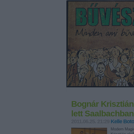
Bognár Krisztiá
lett Saalbachban
2011.06.25. 21:29
Kelle Bot
Modern Magic