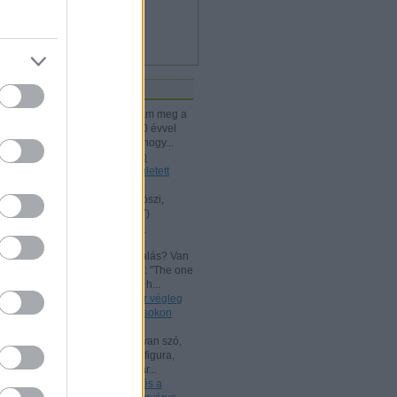
iss topikok
kissiú:
Nagymamámtól kaptam meg a
25 Kártyatrükköt, amit ő kb. 20 évvel
korábban vehetett. (Jó tudni, hogy...
(
2024.12.03. 18:24
)
A Rodolfo
bűvészdobozok - 110 éve született
Rodolfo
Kelle Botond:
@Omcsesz: Köszi,
javítottam.
(
2024.06.18. 10:17
)
Beszámoló a bűvész Európa-
bajnokságról - FISM 2024
aang:
@Kelle Botond: És, csalás? Van
tudományos magyarázat erre: "The one
he bent with me peering over h...
(
2021.07.25. 19:15
)
Uri Geller végleg
"megtért": bűvészkongresszusokon
szemináriumozik
Shisho:
Szerintem itt is arról van szó,
hogy egy ennyire kidolgozott figura,
brand esetén fontos, hogy már...
(
2021.02.26. 18:22
)
Rodolfo és a