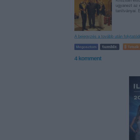
Krisztián el
ugyanezt az e
tanítványai. 
A bejegyzés a tovább után folytatód
Tetszik
4
komment