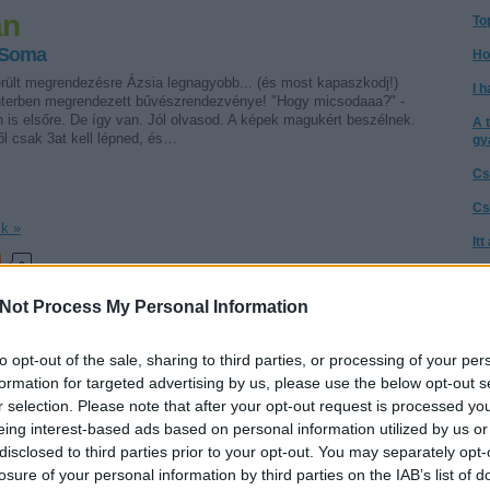
an
To
 Soma
Ho
erült megrendezésre Ázsia legnagyobb... (és most kapaszkodj!)
I h
terben megrendezett bűvészrendezvénye! "Hogy micsodaaa?" -
 is elsőre. De így van. Jól olvasod. A képek magukért beszélnek.
A 
l csak 3at kell lépned, és…
gy
Cs
Cs
ik »
It
0
Té
a 
Not Process My Personal Information
A 
et
to opt-out of the sale, sharing to third parties, or processing of your per
Az
go
formation for targeted advertising by us, please use the below opt-out s
r selection. Please note that after your opt-out request is processed y
Ne
zeminárium - június 28 (kedd)
eing interest-based ads based on personal information utilized by us or
tű
disclosed to third parties prior to your opt-out. You may separately opt-
ond
Ta
losure of your personal information by third parties on the IAB’s list of
 szeminárium? Varázslat és a siker művészete egy 2,5 órás