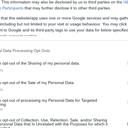
. This information may also be disclosed by us to third parties on the
IA
A 
y alatt Wayne bemutat illetve megoszt néhányat kedvenc
bű
Participants
that may further disclose it to other third parties.
ől, ideértve olyanokat is, melyeket csak az élő műsorában
 szemináriumon nem készül felvétel, így ha nem jössz…
Ma
 that this website/app uses one or more Google services and may gath
including but not limited to your visit or usage behaviour. You may click 
A 
 to Google and its third-party tags to use your data for below specifi
F
ogle consent section.
ik »
0
l Data Processing Opt Outs
o opt-out of the Sharing of my personal data.
bűvész
bűvészet
wh
lecture
wayne houchin
In
o opt-out of the Sale of my Personal Data.
In
8-2018
Kelle Botond
-
Bűvész
Műsor
.hu
to opt-out of processing my Personal Data for Targeted
Google
ing.
In
SÜTI BEÁLLÍTÁSOK MÓDOSÍTÁSA
o opt-out of Collection, Use, Retention, Sale, and/or Sharing
ersonal Data that Is Unrelated with the Purposes for which it
lected.