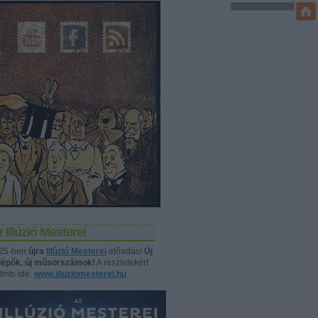
 Illúzió Mesterei
25-ben
újra
Illúzió Mesterei
előadás!
Új
llépők, új műsorszámok!
A részletekért
tints ide:
www.illuziomesterei.hu