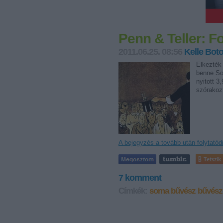
Penn & Teller: F
2011.06.25. 08:56
Kelle Bot
Elkezték 
benne So
nyitott 3
szórakoz
A bejegyzés a tovább után folytatód
Tetszik
7
komment
Címkék:
soma
bűvész
bűvész