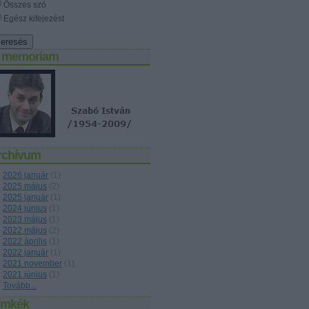
Összes szó
Egész kifejezést
n memoriam
rchívum
2026 január
(
1
)
2025 május
(
2
)
2025 január
(
1
)
2024 június
(
1
)
2023 május
(
1
)
2022 május
(
2
)
2022 április
(
1
)
2022 január
(
1
)
2021 november
(
1
)
2021 június
(
1
)
Tovább
...
ímkék