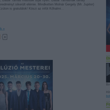
ső, Badár Tamás második díjat nyert. Badár Tamásnak tavaly
redményt sikerült elérnie. Mindketten Molnár Gergely (Mr. Jupiter)
Ezúton is gratulálok! Köszi az infót Kőhalmi…
ik »
0
B
Bo
Hír
bo
Fr