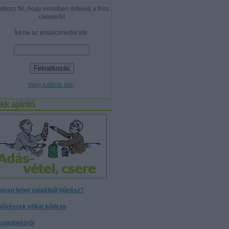
atkozz fel, hogy emailben értesülj a friss
cikkekről!
Írd be az emailcímedet ide:
Vagy kattints ide!
kk ajánló
gyan lehet valakiből bűvész?
bűvészek etikai kódexe
koppintásról