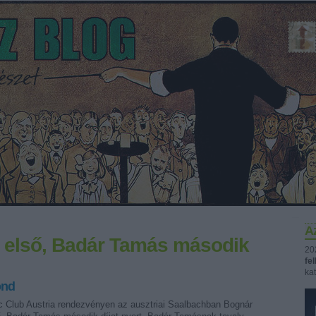
Az
n első, Badár Tamás második
20
fe
kat
ond
 Club Austria rendezvényen az ausztriai Saalbachban Bognár