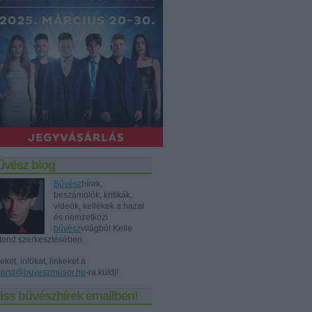
űvész blog
Bűvész
hírek,
beszámolók, kritikák,
videók, kellékek a hazai
és nemzetközi
bűvész
világból Kelle
tond szerkesztésében.
eket, infókat, linkeket a
tond@buveszmusor.hu
-ra küldj!
iss bűvészhírek emailben!