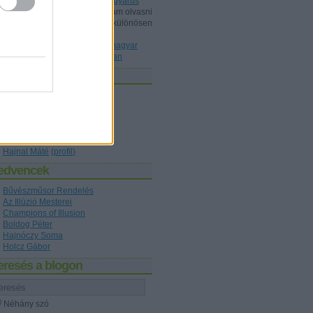
Dunából kimentett kínai gyöngyárus
Shisho:
Érdeklődéssel szoktam olvasni
a blogot, ez mint könyvtárost különösen
érdekelt, a könyvet ismeri P...
(
2020.10.22. 20:36
)
Az első magyar
nyelvű bűvészkönyv nyomában
zerzők
Holcz Gábor
(
profil
)
Kelle Botond
(
profil
)
figaro1
(
profil
)
Hajnóczy Soma
(
profil
)
Boldog Péter
(
profil
)
Hajnal Máté
(
profil
)
edvencek
Bűvészműsor Rendelés
Az Illúzió Mesterei
Champions of Illusion
Boldog Péter
Hajnóczy Soma
Holcz Gábor
eresés a blogon
Néhány szó