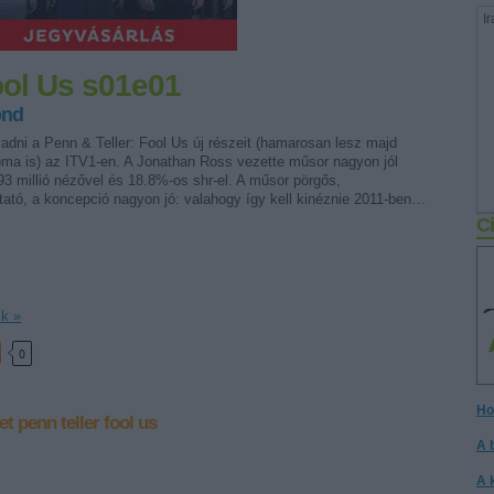
Ir
ool Us s01e01
ond
adni a Penn & Teller: Fool Us új részeit (hamarosan lesz majd
ma is) az ITV1-en. A Jonathan Ross vezette műsor nagyon jól
,93 millió nézővel és 18.8%-os shr-el. A műsor pörgős,
tató, a koncepció nagyon jó: valahogy így kell kinéznie 2011-ben…
Ci
ik »
0
Ho
et
penn teller
fool us
A 
A 