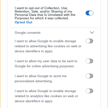
I want to opt-out of Collection, Use,
Retention, Sale, and/or Sharing of my
Personal Data that Is Unrelated with the
Purposes for which it was collected.
Opted Out
Google consents
I want to allow Google to enable storage
related to advertising like cookies on web or
device identifiers in apps.
Koppintják Galambos Fecó FISM pénz
I want to allow my user data to be sent to
rutinját
Google for online advertising purposes.
Kelle Botond
•
2011. február 17.
3
I want to allow Google to send me
personalized advertising.
8:10-től érdemes nézni Fecó 2003-ban 3. díjjal
jutalmazott produkcióját. 2:15-től a koppintás. Még
I want to allow Google to enable storage
a zene is ugyanaz!
related to analytics like cookies on web or
device identifiers in apps.