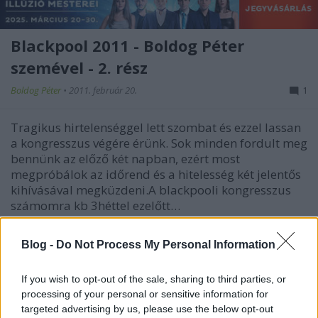
Blackpool 2011 - Boldog Péter
szemével - 2. rész
Boldog Péter
•
2011. február 20.
1
Tragikus hirtelenséggel lett szombat és ezzel lassan
a kongresszus végére érünk. Sok minden fordult meg
bennünk az előző két napban, ezért most
megpróbálok az időrend és a hitelesség két jelentős
kihívásával megküzdeni.A blackpooli kongresszus
számomra kb 3héttel ezelőtt…
Balckpool 2011 - Boldog Péter
Blog -
Do Not Process My Personal Information
szemével - 1.rész
If you wish to opt-out of the sale, sharing to third parties, or
Boldog Péter
•
2011. február 19.
0
processing of your personal or sensitive information for
targeted advertising by us, please use the below opt-out