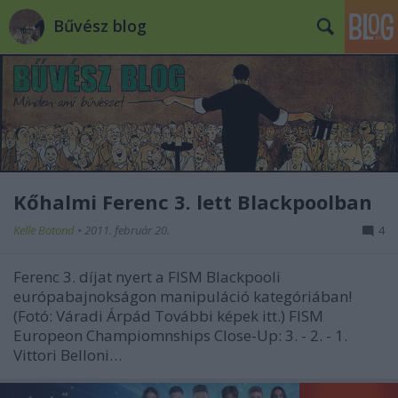
Bűvész blog
Kőhalmi Ferenc 3. lett Blackpoolban
Kelle Botond
•
2011. február 20.
4
Ferenc 3. díjat nyert a FISM Blackpooli
európabajnokságon manipuláció kategóriában!
(Fotó: Váradi Árpád További képek itt.) FISM
Europeon Champiomnships Close-Up: 3. - 2. - 1.
Vittori Belloni…