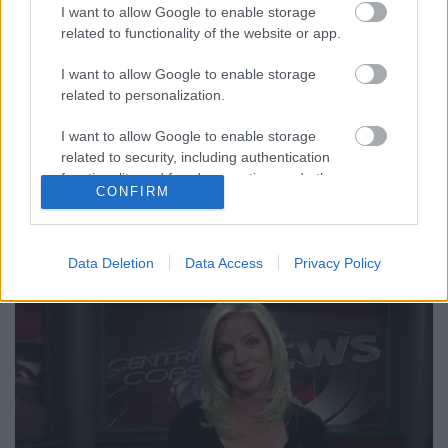
’Hatodik’ – Breiner Tamás estje
I want to allow Google to enable storage
related to functionality of the website or app.
Kelle Botond
•
2011. február 16.
0
I want to allow Google to enable storage
Breiner Tamás a két évadot futott, nagysikerű „Veled
related to personalization.
is megtörténhet” c. előadása után 2010 őszétől egy
vadonatúj szórakoztató műsorral jelentkezik a
I want to allow Google to enable storage
Spinoza színpadán, melyben bebizonyítja, hogy a
related to security, including authentication
telepátia és a jövőbelátás nem csak az emelt díjas…
functionality and fraud prevention, and other
CONFIRM
user protection.
Data Deletion
Data Access
Privacy Policy