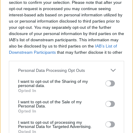
Hoztam magammal egy (pakli) bűvész rendezvényt.
section to confirm your selection. Please note that after your
opt-out request is processed you may continue seeing
Amint látják minden nap különböző/más és más.
interest-based ads based on personal information utilized by
Mit lehet kezdeni egy bűvészrendezvénnyel?!? Nem
us or personal information disclosed to third parties prior to
kicsit beltenyésztett és nem kevésbé szeretett
your opt-out. You may separately opt-out of the further
viszonylatainkban a hasonló fordulatok
disclosure of your personal information by third parties on the
valószínűleg időegység alatt…
IAB’s list of downstream participants. This information may
also be disclosed by us to third parties on the
IAB’s List of
Az IHSZ február 22-i műsora
Downstream Participants
that may further disclose it to other
third parties.
ELMARAD
Please note that this website/app uses one or more Google
Personal Data Processing Opt Outs
Kelle Botond
•
2011. február 19.
0
services and may gather and store information including but
not limited to your visit or usage behaviour. You may click to
I want to opt-out of the Sharing of my
Elnézést kérünk mindenkitől, de az Illúzió és Humor
personal data.
grant or deny consent to Google and its third-party tags to
Opted In
Színház jövő keddi műsora betegség miatt elmarad.
use your data for below specified purposes in below Google
Jegyek a váltás helyén visszaválthatók.
consent section.
I want to opt-out of the Sale of my
Personal Data.
Opted In
I want to opt-out of processing my
Personal Data for Targeted Advertising.
Opted In