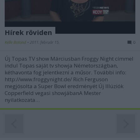
Hírek röviden
Kelle Botond
•
2011. február 15.
0
Új Topas TV show Márciusban Froggy Night címmel
indul Topas saját tv showja Németországban,
kéthavonta fog jelentkezni a műsor. További info:
http://www.froggynight.de/ Rich Ferguson
megjósolta a Super Bowl eredményét Új Illúziók
Copperfield vegasi showjábanA Mester
nyilatkozata…