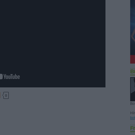
B
0
Bo
Hír
bo
Fr