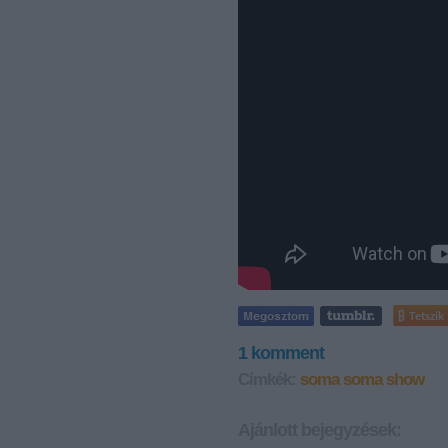
Tetszik
1
komment
Címkék:
soma
soma show
Ajánlott bejegyzések: