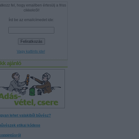
atkozz fel, hogy emailben értesülj a friss
cikkekről!
Írd be az emailcímedet ide:
Vagy kattints ide!
kk ajánló
gyan lehet valakiből bűvész?
bűvészek etikai kódexe
koppintásról