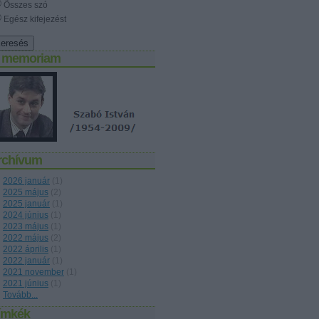
Összes szó
Egész kifejezést
n memoriam
rchívum
2026 január
(
1
)
2025 május
(
2
)
2025 január
(
1
)
2024 június
(
1
)
2023 május
(
1
)
2022 május
(
2
)
2022 április
(
1
)
2022 január
(
1
)
2021 november
(
1
)
2021 június
(
1
)
Tovább
...
ímkék