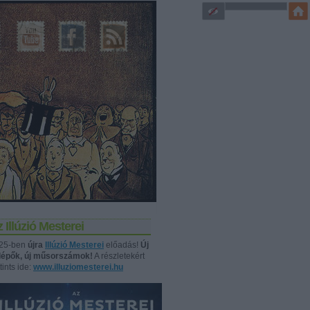
 Illúzió Mesterei
25-ben
újra
Illúzió Mesterei
előadás!
Új
llépők, új műsorszámok!
A részletekért
tints ide:
www.illuziomesterei.hu