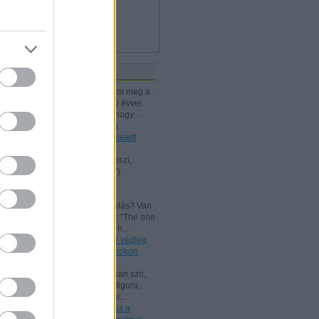
iss topikok
kissiú:
Nagymamámtól kaptam meg a
25 Kártyatrükköt, amit ő kb. 20 évvel
korábban vehetett. (Jó tudni, hogy...
(
2024.12.03. 18:24
)
A Rodolfo
bűvészdobozok - 110 éve született
Rodolfo
Kelle Botond:
@Omcsesz: Köszi,
javítottam.
(
2024.06.18. 10:17
)
Beszámoló a bűvész Európa-
bajnokságról - FISM 2024
aang:
@Kelle Botond: És, csalás? Van
tudományos magyarázat erre: "The one
he bent with me peering over h...
(
2021.07.25. 19:15
)
Uri Geller végleg
"megtért": bűvészkongresszusokon
szemináriumozik
Shisho:
Szerintem itt is arról van szó,
hogy egy ennyire kidolgozott figura,
brand esetén fontos, hogy már...
(
2021.02.26. 18:22
)
Rodolfo és a