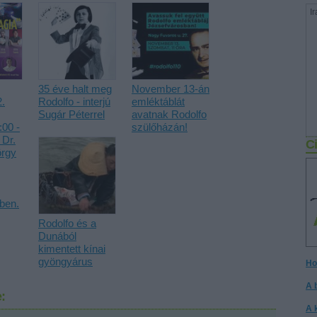
Ir
35 éve halt meg
November 13-án
.
Rodolfo - interjú
emléktáblát
Sugár Péterrel
avatnak Rodolfo
00 -
szülőházán!
 Dr.
Ci
örgy
ben.
Rodolfo és a
Dunából
kimentett kínai
gyöngyárus
Ho
A 
:
A 