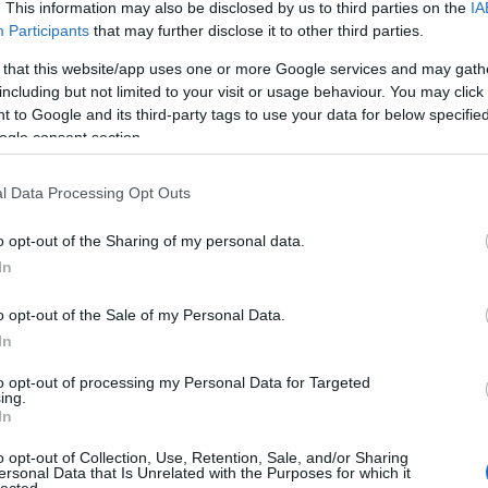
. This information may also be disclosed by us to third parties on the
IA
A 
bű
Participants
that may further disclose it to other third parties.
Ma
 that this website/app uses one or more Google services and may gath
including but not limited to your visit or usage behaviour. You may click 
A 
 to Google and its third-party tags to use your data for below specifi
F
ogle consent section.
l Data Processing Opt Outs
o opt-out of the Sharing of my personal data.
In
o opt-out of the Sale of my Personal Data.
In
to opt-out of processing my Personal Data for Targeted
ing.
In
o opt-out of Collection, Use, Retention, Sale, and/or Sharing
ersonal Data that Is Unrelated with the Purposes for which it
lected.