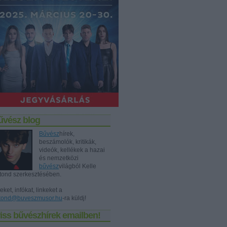
űvész blog
Bűvész
hírek,
beszámolók, kritikák,
videók, kellékek a hazai
és nemzetközi
bűvész
világból Kelle
tond szerkesztésében.
eket, infókat, linkeket a
tond@buveszmusor.hu
-ra küldj!
iss bűvészhírek emailben!