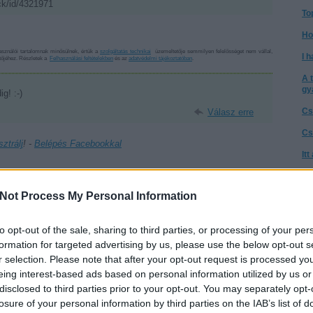
ck/id/4321971
To
Ho
sználói tartalomnak minősülnek, értük a
szolgáltatás technikai
üzemeltetője semmilyen felelősséget nem vállal,
I h
ztőjéhez. Részletek a
Felhasználási feltételekben
és az
adatvédelmi tájékoztatóban
.
A 
gy
g! :-)
Cs
Válasz erre
Cs
sztrálj
! ‐
Belépés Facebookkal
It
Té
a 
Not Process My Personal Information
A 
to opt-out of the sale, sharing to third parties, or processing of your per
8-2018
Kelle Botond
-
Bűvész
Műsor
.hu
Az
Google
go
formation for targeted advertising by us, please use the below opt-out s
SÜTI BEÁLLÍTÁSOK MÓDOSÍTÁSA
r selection. Please note that after your opt-out request is processed y
Ne
eing interest-based ads based on personal information utilized by us or
tű
disclosed to third parties prior to your opt-out. You may separately opt-
Ta
losure of your personal information by third parties on the IAB’s list of