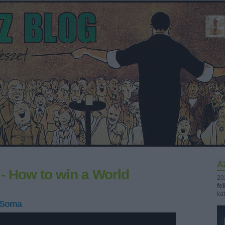
Az
 How to win a World
20
fe
kat
 Soma