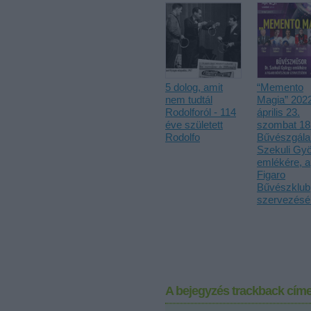
5 dolog, amit
“Memento
nem tudtál
Magia” 2022
Rodolforól - 114
április 23.
éve született
szombat 18:
Rodolfo
Bűvészgála
Szekuli Gy
emlékére, a
Figaro
Bűvészklub
szervezésé
A bejegyzés trackback címe