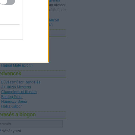
Dunából kimentett kínai gyöngyárus
Shisho:
Érdeklődéssel szoktam olvasni
a blogot, ez mint könyvtárost különösen
érdekelt, a könyvet ismeri P...
(
2020.10.22. 20:36
)
Az első magyar
nyelvű bűvészkönyv nyomában
zerzők
Holcz Gábor
(
profil
)
Kelle Botond
(
profil
)
figaro1
(
profil
)
Hajnóczy Soma
(
profil
)
Boldog Péter
(
profil
)
Hajnal Máté
(
profil
)
edvencek
Bűvészműsor Rendelés
Az Illúzió Mesterei
Champions of Illusion
Boldog Péter
Hajnóczy Soma
Holcz Gábor
eresés a blogon
Néhány szó