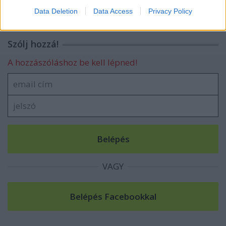
Data Deletion
Data Access
Privacy Policy
Szólj hozzá!
A hozzászóláshoz be kell lépned!
VAGY