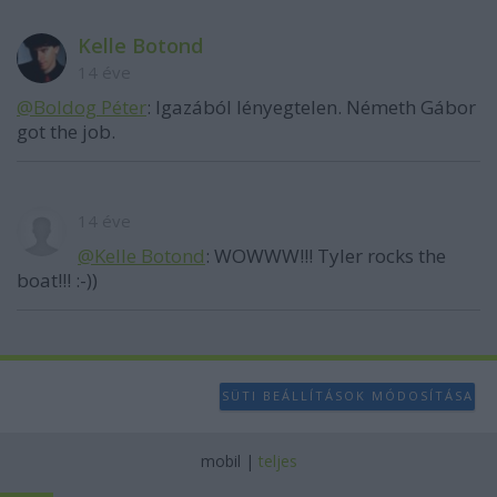
Kelle Botond
14 éve
@Boldog Péter
: Igazából lényegtelen. Németh Gábor
got the job.
14 éve
@Kelle Botond
: WOWWW!!! Tyler rocks the
boat!!! :-))
SÜTI BEÁLLÍTÁSOK MÓDOSÍTÁSA
mobil
|
teljes