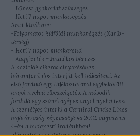
- Bűvész gyakorlat szükséges
- Heti 7 napos munkavégzés
Amit kínálunk:
-Folyamatos külföldi munkavégzés (Karib-
térség)
- Heti 7 napos munkarend
- Alapfizetés + Jutalékos bérezés
A pozíciók sikeres elnyeréséhez
háromfordulós interjút kell teljesíteni. Az
első forduló egy tájékoztatóval egybekötött
angol nyelvű elbeszélgetés. A második
forduló egy számítógépes angol nyelvi teszt.
A személyes interjú a Carnival Cruise Lines
hajótársaság képviselőjével 2012. augusztus
4-án a budapesti irodánkban!
Időpontot egyeztetni személyesen az