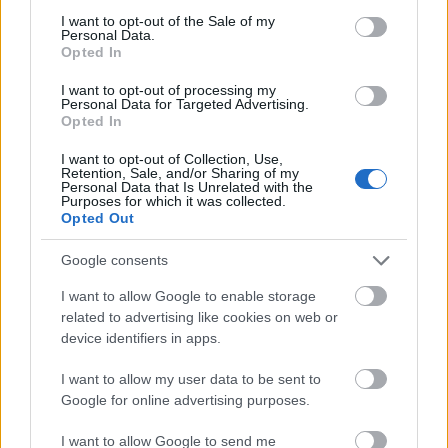
consent section.
bizonyítványaidat, referencia leveleid
I want to opt-out of the Sale of my
Personal Data.
(amennyiben rendelkezel vele).
Opted In
Töltsd ki jelentkezési lapunkat:
I want to opt-out of processing my
Personal Data for Targeted Advertising.
http://dunarapszodia.hu/munkaero-
Opted In
kozvetites/tajekoztato-eloadas
I want to opt-out of Collection, Use,
Retention, Sale, and/or Sharing of my
Personal Data that Is Unrelated with the
http://dunarapszodia.hu/friss-
poziciok
Purposes for which it was collected.
Opted Out
Üdvözlettel,
Google consents
Radnóti Csaba
I want to allow Google to enable storage
related to advertising like cookies on web or
device identifiers in apps.
I want to allow my user data to be sent to
Címkék:
hajó
bűvész
bűvészet
munkalehetőség
Google for online advertising purposes.
I want to allow Google to send me