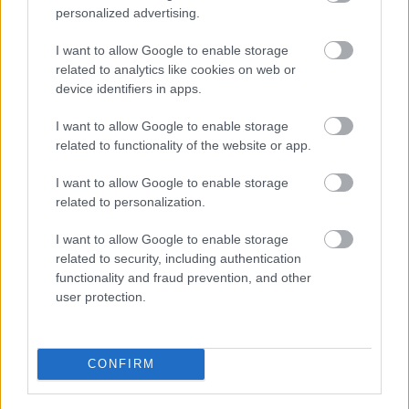
personalized advertising.
Ajánlott bejegyzések:
I want to allow Google to enable storage
related to analytics like cookies on web or
39 éve halt meg Rodolfo - Molnár Gergely
device identifiers in apps.
interjú
I want to allow Google to enable storage
related to functionality of the website or app.
I want to allow Google to enable storage
A hét idézete: Rodolfo
related to personalization.
I want to allow Google to enable storage
related to security, including authentication
functionality and fraud prevention, and other
5 dolog, amit nem tudtál Rodolforól - 114
user protection.
éve született Rodolfo
CONFIRM
Kinek érdemes indulni a Csillag
születikben?