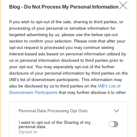
irodánkban (1095 Budapest, Lechner Ödön
Blog -
Do Not Process My Personal Information
fasor 1) félfogadási időben 9-17 óra között;
emailben (
nora@dunarapszodia.hu
); vagy
If you wish to opt-out of the sale, sharing to third parties, or
telefonon a 06-1/323-25-69-es
processing of your personal or sensitive information for
targeted advertising by us, please use the below opt-out
telefonszámon 9-17 óra között.
section to confirm your selection. Please note that after your
Az első forduló és a tájékoztató előadás
opt-out request is processed you may continue seeing
időpontja: Minden hétköznap 14.00-
interest-based ads based on personal information utilized by
óra. Előzetes időpont egyeztetés a
us or personal information disclosed to third parties prior to
your opt-out. You may separately opt-out of the further
tájékoztatóra nem kell!
disclosure of your personal information by third parties on the
A tájékoztató helyszíne: Duna Rapszódia
IAB’s list of downstream participants. This information may
Kft.Budapest, 1095 Lechner Ödön fasor 1.
also be disclosed by us to third parties on the
IAB’s List of
Downstream Participants
that may further disclose it to other
third parties.
Please note that this website/app uses one or more Google
Personal Data Processing Opt Outs
services and may gather and store information including but
Mit hozz magaddal a tájékoztatóra: Idegen
not limited to your visit or usage behaviour. You may click to
I want to opt-out of the Sharing of my
nyelvű szakmai önéletrajzod fényképpel
personal data.
grant or deny consent to Google and its third-party tags to
Opted In
ellátva, szakmai bizonyítványod, egyéb
use your data for below specified purposes in below Google