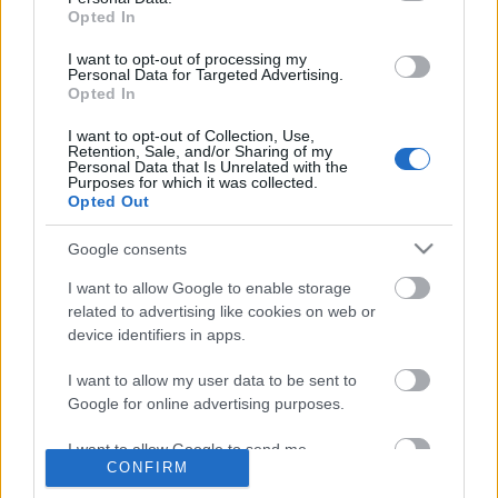
Opted In
eggyel vagy kettővel több fellépő volt a kelleténél.
Hát itt ennél sokkal durvább a helyzet. Itt ugyanis
I want to opt-out of processing my
három óra alatt nem tíz, hanem több mit 100
Personal Data for Targeted Advertising.
fellépőt kellett végignézniük a nézőknek. A német
Opted In
bűvész szervezet: a…
I want to opt-out of Collection, Use,
Retention, Sale, and/or Sharing of my
Personal Data that Is Unrelated with the
Megöltek egy bűvészt egy unalmas
Purposes for which it was collected.
Opted Out
kártyatrükk miatt
Google consents
Kelle Botond
•
2012. március 07.
1
I want to allow Google to enable storage
Veszélyes szakma ez. Múlt pénteken dél-Vietnámban
related to advertising like cookies on web or
egy gyenge kártyatrükk egy ember halálához és egy
device identifiers in apps.
másik súlyos sérüléséhez vezetett. Nguyen Chung
Tinh (21) meghalt, Do Van Hieu (18) pedig
I want to allow my user data to be sent to
Google for online advertising purposes.
kórházban van mellkasi szúrt sérülésekkel.
Mindkettőjüket a 18 éves Nguyen Thanh Tu…
I want to allow Google to send me
CONFIRM
personalized advertising.
Bűvész vagyok...