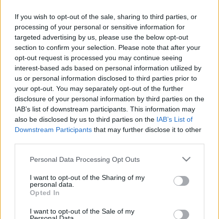
If you wish to opt-out of the sale, sharing to third parties, or
processing of your personal or sensitive information for
David Stone reklámszereplése
targeted advertising by us, please use the below opt-out
section to confirm your selection. Please note that after your
Boldog Péter
•
2012. március 10.
0
opt-out request is processed you may continue seeing
interest-based ads based on personal information utilized by
Gondolom, mindenki lelkesen készül David Stone
us or personal information disclosed to third parties prior to
szemináriumára. Én egy ilyen csokis tallér turnét
your opt-out. You may separately opt-out of the further
disclosure of your personal information by third parties on the
szeretnék tőle látni... Ja és David Stone szeminárium
IAB’s list of downstream participants. This information may
3500 Ft-ért. A Leövey Gimnázium
also be disclosed by us to third parties on the
IAB’s List of
színháztermében (9. kerület, Vendel u. 1. - Klinikák…
Downstream Participants
that may further disclose it to other
third parties.
Please note that this website/app uses one or more Google
Personal Data Processing Opt Outs
services and may gather and store information including but
106 bűvész egy német gálaműsorban
not limited to your visit or usage behaviour. You may click to
I want to opt-out of the Sharing of my
personal data.
grant or deny consent to Google and its third-party tags to
Kelle Botond
•
2012. március 08.
5
Opted In
use your data for below specified purposes in below Google
consent section.
I want to opt-out of the Sale of my
Volt már, aki szóvá tette, hogy a Corodini gálákban
Personal Data.