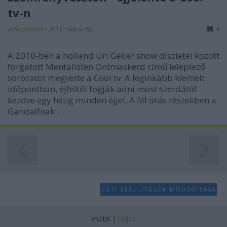
user protection.
tv-n
Kelle Botond
•
2012. május 08.
4
A 2010-ben a holland Uri Geller show díszletei között
forgatott Mentalisten Ontmaskerd című leleplező
sorozatot megvette a Cool tv. A leginkább kiemelt
időpontban, éjféltől fogják adni most szerdától
kezdve egy hétig minden éjjel. A fél órás részekben a
Gandalfnak…
SÜTI BEÁLLÍTÁSOK MÓDOSÍTÁSA
mobil
|
teljes