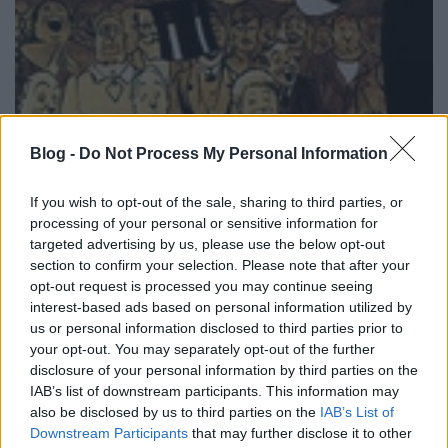
Blog -
Do Not Process My Personal Information
Mentalista nyerte a román Csillag
If you wish to opt-out of the sale, sharing to third parties, or
születiket
processing of your personal or sensitive information for
targeted advertising by us, please use the below opt-out
Kelle Botond
•
2012. május 12.
6
section to confirm your selection. Please note that after your
opt-out request is processed you may continue seeing
Amíg nálunk az élő adásba sem került idén bűvész,
interest-based ads based on personal information utilized by
Romániában egy kolozsvári bűvész srác, Cristian Gog
us or personal information disclosed to third parties prior to
nyerte meg az ottani versenyt.
your opt-out. You may separately opt-out of the further
www.facebook.com/cristiangog www.cristiangog.ro/
disclosure of your personal information by third parties on the
IAB’s list of downstream participants. This information may
also be disclosed by us to third parties on the
IAB’s List of
Downstream Participants
that may further disclose it to other