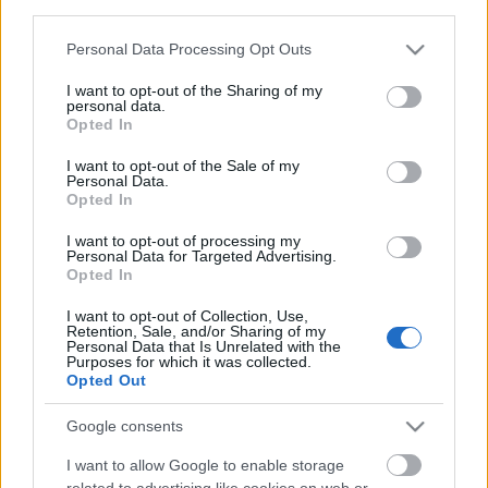
third parties.
Please note that this website/app uses one or more Google
Bűvészkönyvek, amiket nem kéne
Personal Data Processing Opt Outs
services and may gather and store information including but
megírni
not limited to your visit or usage behaviour. You may click to
I want to opt-out of the Sharing of my
personal data.
grant or deny consent to Google and its third-party tags to
Opted In
Kelle Botond
•
2012. május 10.
2
use your data for below specified purposes in below Google
consent section.
I want to opt-out of the Sale of my
"52 ways to extend your oil & water routine""Sam
Personal Data.
Opted In
the bellhop and a one way deck""Acting Tips for
Your Stooges" by Chris Angel"Ripped off magic
I want to opt-out of processing my
effects" by James L. Clark"Ding Dong for Kids" by Jack
Personal Data for Targeted Advertising.
Opted In
Meoff"10,001 Completely Pointless Card…
I want to opt-out of Collection, Use,
Hogyan értékeljük a munkánkat és
Retention, Sale, and/or Sharing of my
Personal Data that Is Unrelated with the
Purposes for which it was collected.
másokét
Opted Out
Boldog Péter
•
2012. május 08.
16
Google consents
A napokban jelent meg egy írás egy magyar
I want to allow Google to enable storage
fotósblogon, amelynek témája véleményem szerint
related to advertising like cookies on web or