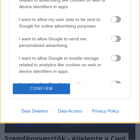
nagyon fontos és aktuális lehet nekünk bűvészeknek
device identifiers in apps.
is. Egy japán fotós gyakori ingyen felkéréseire
I want to allow my user data to be sent to
válaszképpen írt egy sablon levelet, melyet végül
Google for online advertising purposes.
publikált az interneten. Az…
I want to allow Google to send me
personalized advertising.
I want to allow Google to enable storage
related to analytics like cookies on web or
device identifiers in apps.
I want to allow Google to enable storage
CONFIRM
related to functionality of the website or app.
I want to allow Google to enable storage
related to personalization.
Data Deletion
Data Access
Privacy Policy
I want to allow Google to enable storage
related to security, including authentication
functionality and fraud prevention, and other
Szemfényvesztők - éjjelente a Cool