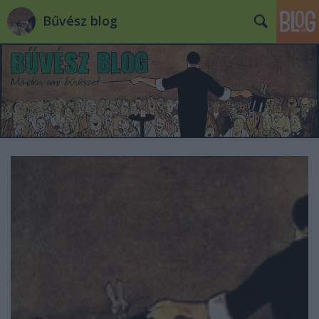
Bűvész blog