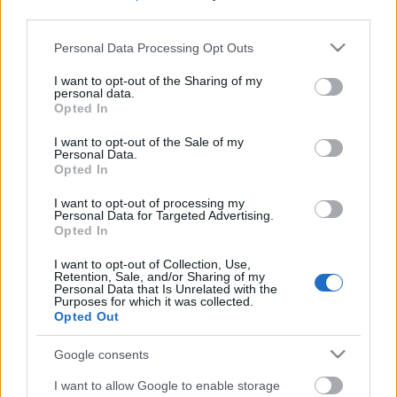
third parties.
Please note that this website/app uses one or more Google
Personal Data Processing Opt Outs
services and may gather and store information including but
not limited to your visit or usage behaviour. You may click to
I want to opt-out of the Sharing of my
personal data.
grant or deny consent to Google and its third-party tags to
Opted In
use your data for below specified purposes in below Google
consent section.
I want to opt-out of the Sale of my
Personal Data.
Opted In
I want to opt-out of processing my
Personal Data for Targeted Advertising.
Opted In
I want to opt-out of Collection, Use,
Houdini és Magyarország
Retention, Sale, and/or Sharing of my
Personal Data that Is Unrelated with the
Purposes for which it was collected.
Tévhitek és a tények
Opted Out
Kelle Botond
•
2012. augusztus 02.
0
Google consents
Aki rendszeresen olvassa a blogot, annak
I want to allow Google to enable storage