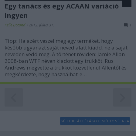
Egy tanács és egy ACAAN variáció
user protection.
ingyen
Kelle Botond
•
2012. július 31.
1
Tipp: Ha azért veszel meg egy terméket, hogy
később ugyanazt saját neved alatt kiadd: ne a saját
neveden vedd meg. A történet röviden: Jamie Allan
2008-ban WTF néven kiadott egy trükköt. Rus
Andrews megvette a trükköt közvetlenül Allentől és
megkérdezte, hogy használhat-e…
SÜTI BEÁLLÍTÁSOK MÓDOSÍTÁSA