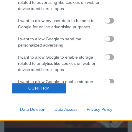
feltűnhetett, hogy gyakran írok Houdiniről szóló
related to advertising like cookies on web or
cikkeket. Korábban írtam többek között arról, hogy
device identifiers in apps.
Houdini a közhiedelemmel ellentétben nem élete
első néhány napját, hanem első négy évét töltötte
I want to allow my user data to be sent to
Budapesten. Mikor tavaly felröppent a hír, hogy
Google for online advertising purposes.
Houdiniről…
I want to allow Google to send me
personalized advertising.
I want to allow Google to enable storage
related to analytics like cookies on web or
device identifiers in apps.
I want to allow Google to enable storage
related to functionality of the website or app.
CONFIRM
I want to allow Google to enable storage
related to personalization.
Data Deletion
Data Access
Privacy Policy
I want to allow Google to enable storage
related to security, including authentication
functionality and fraud prevention, and other