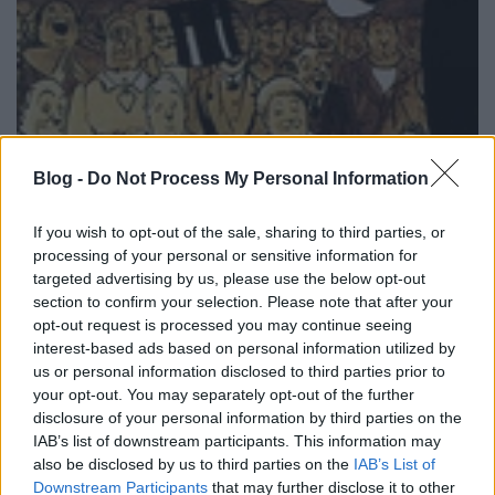
Blog -
Do Not Process My Personal Information
Soha ne dolgozz gyerekekkel és
állatokkal!
If you wish to opt-out of the sale, sharing to third parties, or
processing of your personal or sensitive information for
Kelle Botond
•
2012. augusztus 05.
2
targeted advertising by us, please use the below opt-out
section to confirm your selection. Please note that after your
opt-out request is processed you may continue seeing
Ez egy régi showbiz szabály. Semmi jóra nem
interest-based ads based on personal information utilized by
számíthatsz tőlük. David Williamson 20 évvel ezelőtt
us or personal information disclosed to third parties prior to
mégis játszott a tűzzel és egy kisgyerek segítségével
your opt-out. You may separately opt-out of the further
akart bemutatni egy kártyatrükköt egy élő tv
disclosure of your personal information by third parties on the
showban. Elég csúnyán ráfaragott: a srác még
IAB’s list of downstream participants. This information may
azelőtt leleplezte a trükk…
also be disclosed by us to third parties on the
IAB’s List of
Downstream Participants
that may further disclose it to other