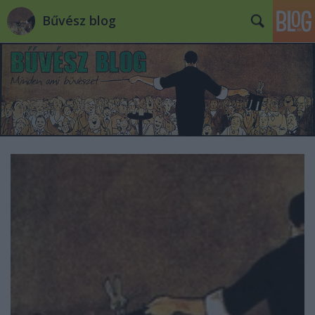
Bűvész blog