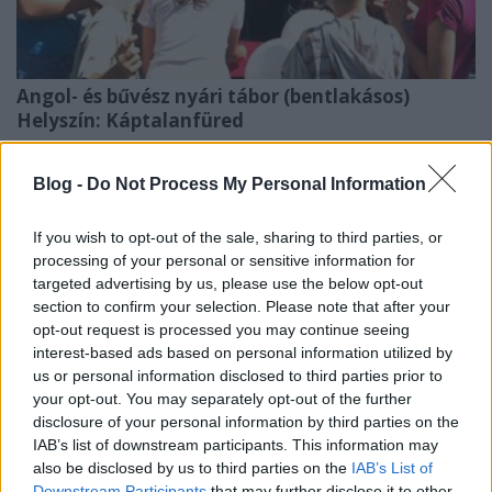
Angol- és bűvész nyári tábor (bentlakásos)
Helyszín:
Káptalanfüred
Turnus:
július 14-20.
(8-18 éves korosztályt
Blog -
Do Not Process My Personal Information
várjuk)
Délelőttönként angol nyelvi foglalkozások.
If you wish to opt-out of the sale, sharing to third parties, or
Délután pedig
Zsirai Lajos bűvésziskolájával
processing of your personal or sensitive information for
kapcsolódhatnak ki a gyerekek, akivel elsajátíthatják
targeted advertising by us, please use the below opt-out
a legnagyobb Mágus mutatványok valamelyikét. Aki
section to confirm your selection. Please note that after your
opt-out request is processed you may continue seeing
szeretné a tanultakat színpadon is előadni, arra is
interest-based ads based on personal information utilized by
megadják a lehetőséget.
us or personal information disclosed to third parties prior to
your opt-out. You may separately opt-out of the further
disclosure of your personal information by third parties on the
IAB’s list of downstream participants. This information may
also be disclosed by us to third parties on the
IAB’s List of
Szállás 6 személyes zuhanyozós és WC-s
Downstream Participants
that may further disclose it to other