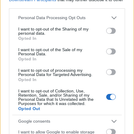
faházakban, teljes ellátás, programok,
busszal való
third parties.
leszállítás a helyszínre Budapestről
Please note that this website/app uses one or more Google
Personal Data Processing Opt Outs
Ára:
59.900 Ft
AJÁNDÉK bűvészdoboz!
services and may gather and store information including but
not limited to your visit or usage behaviour. You may click to
I want to opt-out of the Sharing of my
personal data.
http://www.nyarigyerektabor.hu/hu/balatoni-
grant or deny consent to Google and its third-party tags to
Opted In
programok-angol-buvesz-tabor
use your data for below specified purposes in below Google
consent section.
I want to opt-out of the Sale of my
Personal Data.
Opted In
I want to opt-out of processing my
Címkék:
ajánló
tábor
bűvész
bűvészet
Personal Data for Targeted Advertising.
Opted In
I want to opt-out of Collection, Use,
Retention, Sale, and/or Sharing of my
Personal Data that Is Unrelated with the
Purposes for which it was collected.
Ajánlott bejegyzések:
Opted Out
Google consents
39 éve halt meg Rodolfo - Molnár Gergely
interjú
I want to allow Google to enable storage