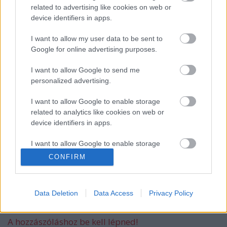
related to advertising like cookies on web or
device identifiers in apps.
I want to allow my user data to be sent to
A hét idézete: Rodolfo
Google for online advertising purposes.
I want to allow Google to send me
personalized advertising.
5 dolog, amit nem tudtál Rodolforól - 114
éve született Rodolfo
I want to allow Google to enable storage
related to analytics like cookies on web or
device identifiers in apps.
Kinek érdemes indulni a Csillag
I want to allow Google to enable storage
születikben?
related to functionality of the website or app.
CONFIRM
I want to allow Google to enable storage
related to personalization.
Data Deletion
Data Access
Privacy Policy
Szólj hozzá!
I want to allow Google to enable storage
related to security, including authentication
A hozzászóláshoz be kell lépned!