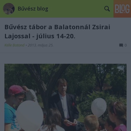
Bűvész blog
Bűvész tábor a Balatonnál Zsirai
Lajossal - július 14-20.
Kelle Botond
•
2013. május 25.
0