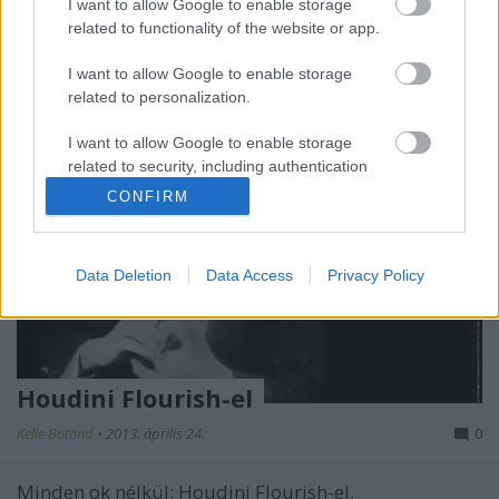
fogják értékelni. Viszont szerintem zseniális.
I want to allow Google to enable storage
related to functionality of the website or app.
I want to allow Google to enable storage
related to personalization.
I want to allow Google to enable storage
related to security, including authentication
functionality and fraud prevention, and other
CONFIRM
user protection.
Data Deletion
Data Access
Privacy Policy
Houdini Flourish-el
Kelle Botond
•
2013. április 24.
0
Minden ok nélkül: Houdini Flourish-el.