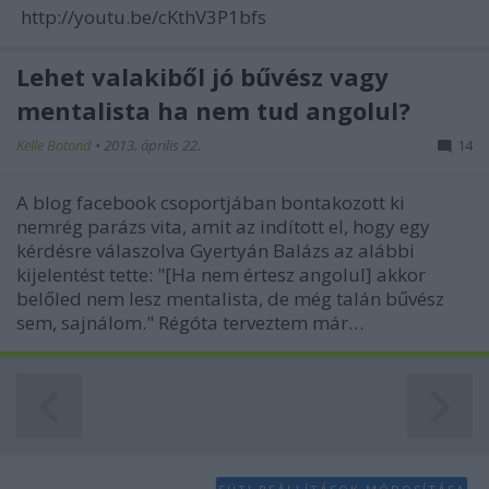
http://youtu.be/cKthV3P1bfs
Lehet valakiből jó bűvész vagy
mentalista ha nem tud angolul?
Kelle Botond
•
2013. április 22.
14
A blog facebook csoportjában bontakozott ki
nemrég parázs vita, amit az indított el, hogy egy
kérdésre válaszolva Gyertyán Balázs az alábbi
kijelentést tette: "[Ha nem értesz angolul] akkor
belőled nem lesz mentalista, de még talán bűvész
sem, sajnálom." Régóta terveztem már…