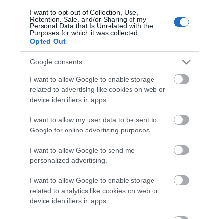
I want to opt-out of Collection, Use,
Retention, Sale, and/or Sharing of my
Personal Data that Is Unrelated with the
Purposes for which it was collected.
Opted Out
Google consents
I want to allow Google to enable storage
related to advertising like cookies on web or
device identifiers in apps.
I want to allow my user data to be sent to
Google for online advertising purposes.
Miért ne járj bűvésszel?
I want to allow Google to send me
personalized advertising.
Kelle Botond
•
2013. április 25.
3
I want to allow Google to enable storage
A blog nem bűvész olvasói valószínűleg nem fogják
related to analytics like cookies on web or
értékelni a dolgot, mivel valószínű hogy ők is
device identifiers in apps.
kedvelik a bűvészetet. A blogot olvasó bűvészek sem