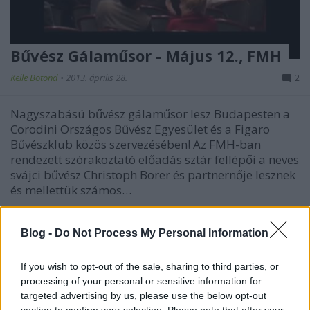
Bűvész Gálaműsor - Május 12., FMH
Kelle Botond
•
2013. április 28.
2
Nagyszabású bűvész gálaműsor lesz Budapesten a
Corodini Országos Bűvész Egyesület és a Figaro
Bűvészklub közös szervezésében! Az FMH-ban
rendezett szórakoztató előadás sztár fellépői a neves
svájci bűvész Christoph Borer és partnernője lesznek
és mellettük számos…
Blog -
Do Not Process My Personal Information
If you wish to opt-out of the sale, sharing to third parties, or
processing of your personal or sensitive information for
targeted advertising by us, please use the below opt-out
section to confirm your selection. Please note that after your