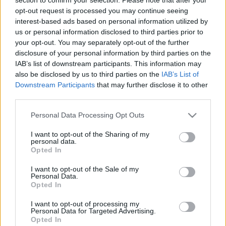
opt-out request is processed you may continue seeing
interest-based ads based on personal information utilized by
us or personal information disclosed to third parties prior to
your opt-out. You may separately opt-out of the further
disclosure of your personal information by third parties on the
IAB’s list of downstream participants. This information may
also be disclosed by us to third parties on the
IAB’s List of
Downstream Participants
that may further disclose it to other
third parties.
Please note that this website/app uses one or more Google
Personal Data Processing Opt Outs
services and may gather and store information including but
not limited to your visit or usage behaviour. You may click to
I want to opt-out of the Sharing of my
The Magic Box
personal data.
grant or deny consent to Google and its third-party tags to
Opted In
use your data for below specified purposes in below Google
Kelle Botond
•
2013. április 27.
1
consent section.
I want to opt-out of the Sale of my
Personal Data.
Opted In
R. Paul Wilson kedves kis rövidfilmje. Érdemes
megnézni!
I want to opt-out of processing my
Personal Data for Targeted Advertising.
Opted In