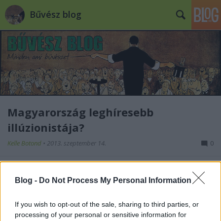
Bűvész blog
Magyarország leghíresebb
illúzionistája?
Kelle Botond
•
2013. szeptember 14.
0
Egy hazai bűvész kolléga az alábbi szöveggel
hirdette magát: "Magyarország leghíresebb
Blog -
Do Not Process My Personal Information
illúzionistája". Illik ezt ráírni egy plakátra? Mi
alapján mondhatja ezt el magáról valaki? És vajon
If you wish to opt-out of the sale, sharing to third parties, or
melyik kollégáról van szó? A tovább után megtudod.
processing of your personal or sensitive information for