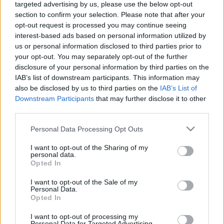
A kolléga neve: Carmellini.…
targeted advertising by us, please use the below opt-out
section to confirm your selection. Please note that after your
opt-out request is processed you may continue seeing
interest-based ads based on personal information utilized by
us or personal information disclosed to third parties prior to
your opt-out. You may separately opt-out of the further
disclosure of your personal information by third parties on the
IAB’s list of downstream participants. This information may
also be disclosed by us to third parties on the
IAB’s List of
Downstream Participants
that may further disclose it to other
third parties.
Please note that this website/app uses one or more Google
Personal Data Processing Opt Outs
services and may gather and store information including but
not limited to your visit or usage behaviour. You may click to
I want to opt-out of the Sharing of my
personal data.
grant or deny consent to Google and its third-party tags to
Opted In
use your data for below specified purposes in below Google
consent section.
I want to opt-out of the Sale of my
Personal Data.
Opted In
Egy fontos lecke Andrei Jikh-től
I want to opt-out of processing my
Personal Data for Targeted Advertising.