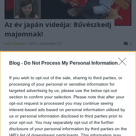
Az év japán videója: Bűvészkedj
majomnak!
Kelle Botond
•
2013. december 01.
1
Aki látott már japán tv műsorokat, az tudja, hogy ők
Blog -
Do Not Process My Personal Information
már megcsináltak minent amit el lehet képzelni és
azt is amit épeszű embernek soha nem jutna eszébe.
If you wish to opt-out of the sale, sharing to third parties, or
A koncepció a következő: egy bűvész trükköket mutat
processing of your personal or sensitive information for
egy majomnak. A majom reakciói nagyon jók, a
targeted advertising by us, please use the below opt-out
trükkök többségén…
section to confirm your selection. Please note that after your
opt-out request is processed you may continue seeing
Magyar bűvész szórakoztatta az
interest-based ads based on personal information utilized by
us or personal information disclosed to third parties prior to
amerikai elnököt és a brit uralkodót!
your opt-out. You may separately opt-out of the further
Kelle Botond
•
2013. november 29.
0
disclosure of your personal information by third parties on the
IAB’s list of downstream participants. This information may