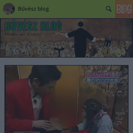
Bűvész blog