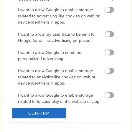
I want to allow Google to enable storage
Ma este 21:10-től ismét Tudatfeletti
related to advertising like cookies on web or
a Story4-en!
device identifiers in apps.
Kelle Botond
•
2013. november 27.
0
I want to allow my user data to be sent to
Google for online advertising purposes.
Ma 21:10-től folytatódik Danny Blue műsora, a
I want to allow Google to send me
Tudatfeletti a Story4-en. Nézzétek!
personalized advertising.
I want to allow Google to enable storage
related to analytics like cookies on web or
device identifiers in apps.
I want to allow Google to enable storage
related to functionality of the website or app.
I want to allow Google to enable storage
CONFIRM
related to personalization.
I want to allow Google to enable storage