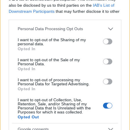
also be disclosed by us to third parties on the
IAB’s List of
Úgy döntöttem, hogy folytatom az "aktualitásokat"
Downstream Participants
that may further disclose it to other
bemutató tegnapi újság rovatot. Szerintem -
third parties.
magamat is ideértve - bántóan keveset tudunk
hazánk kiemelkedő nemzetközi sikereket elért
Please note that this website/app uses one or more Google
Personal Data Processing Opt Outs
előadóiról. Úgyhogy most egy újabb kérdés: Ki az a
services and may gather and store information including but
hazai bűvész, akit Apollo Robbins…
not limited to your visit or usage behaviour. You may click to
I want to opt-out of the Sharing of my
personal data.
grant or deny consent to Google and its third-party tags to
Opted In
use your data for below specified purposes in below Google
consent section.
I want to opt-out of the Sale of my
Personal Data.
Opted In
I want to opt-out of processing my
Personal Data for Targeted Advertising.
Opted In
I want to opt-out of Collection, Use,
Retention, Sale, and/or Sharing of my
Personal Data that Is Unrelated with the
Purposes for which it was collected.
Opted Out
Google consents