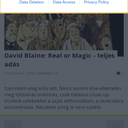
Data Deletion
Data Access
Privacy Policy
related to security, including authentication
functionality and fraud prevention, and other
user protection.
David Blaine: Real or Magic - teljes
adás
Kelle Botond
•
2013. november 25.
1
Szerintem elég erős lett. Nincs semmi élve eltemetés
meg többórás önkínzás, csak hatásos close-up
trükkök celebekkel a saját otthonukban, a reakciókra
koncentrálva. Nézzétek amíg le nem szedik: