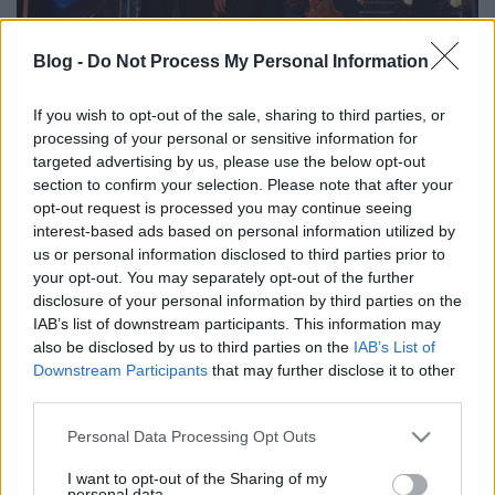
Blog -
Do Not Process My Personal Information
Brynolf and Ljung Harry Potteres
mutatványa
If you wish to opt-out of the sale, sharing to third parties, or
processing of your personal or sensitive information for
Kelle Botond
•
2013. február 23.
1
targeted advertising by us, please use the below opt-out
section to confirm your selection. Please note that after your
opt-out request is processed you may continue seeing
Biztosan téged is keresett meg már szervező olyan
interest-based ads based on personal information utilized by
ötlettel, hogy valami Harry Pottereset szeretne látni
us or personal information disclosed to third parties prior to
tőled. Biztosan Brynolf and Ljung életében is volt egy
your opt-out. You may separately opt-out of the further
ilyen felkérés. Ők így oldották meg:
disclosure of your personal information by third parties on the
IAB’s list of downstream participants. This information may
Újabb bűvész dokumentumfilm:
also be disclosed by us to third parties on the
IAB’s List of
Downstream Participants
that may further disclose it to other
Where the Magic Happens
third parties.
Kelle Botond
•
2013. február 22.
0
Please note that this website/app uses one or more Google
Personal Data Processing Opt Outs
services and may gather and store information including but
Újabb független dokumentumfilm van készülőben
not limited to your visit or usage behaviour. You may click to
I want to opt-out of the Sharing of my
personal data.