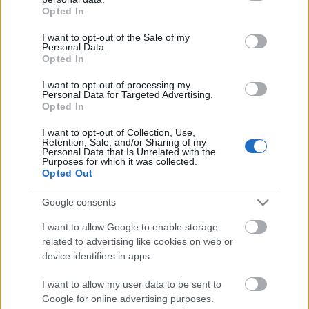
profi bűvészekről (többek között Jon Armstrong, Luke
grant or deny consent to Google and its third-party tags to
Opted In
Jeremay és Lance Burton szerepel majd benne):
use your data for below specified purposes in below Google
További
consent section.
I want to opt-out of the Sale of my
info: http://www.kickstarter.com/projects/marciehume
Personal Data.
Opted In
the-magic-happens-a-new-documentary
I want to opt-out of processing my
Personal Data for Targeted Advertising.
A hét idézete
Opted In
Kelle Botond
•
2013. február 21.
3
I want to opt-out of Collection, Use,
Retention, Sale, and/or Sharing of my
Personal Data that Is Unrelated with the
"Anyone who thinks that the magic is in the props
Purposes for which it was collected.
should take apart a piano to find the music."
Opted Out
Ismeretlen
Google consents
Breiner Tamás: A médium hagyatéka
I want to allow Google to enable storage
related to advertising like cookies on web or
- február 27.
device identifiers in apps.
Kelle Botond
•
2013. február 20.
1
I want to allow my user data to be sent to
Google for online advertising purposes.
Szeánsz/Színház - Először Magyarországon! Február