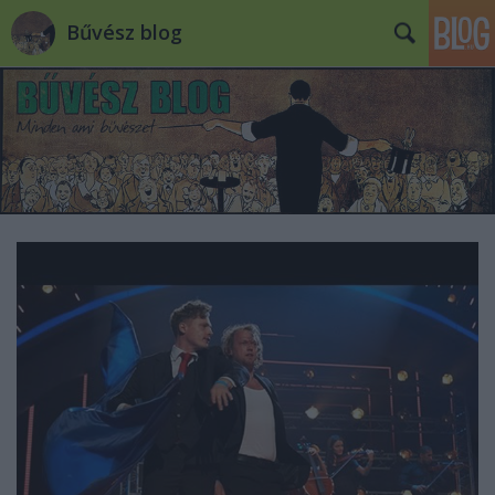
Bűvész blog