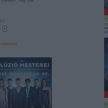
l a bűvészt!", vagy csak…
Az
ik »
20
fe
0
kat
s
bűvészet
B