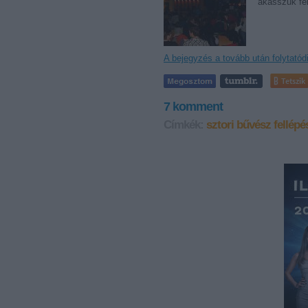
"akasszuk fe
A bejegyzés a tovább után folytatód
Tetszik
7
komment
Címkék:
sztori
bűvész
fellépé