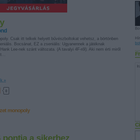
y
Bo
ond
Hír
ly. Csak itt telkek helyett bűvészboltokat vehetsz, a börtönben
bo
eniális. Bocsánat, EZ a zseniális: Ugyanennek a játéknak
Hank Lee-nek szánt változata. (A tavalyi 4F-ről). Aki nem érti miről
Fr
tt…
Ir
ik »
0
zet
monopoly
Ci
pontja a sikerhez