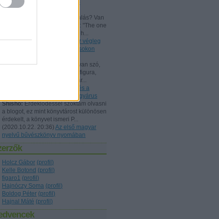
Beszámoló a bűvész Európa-
bajnokságról - FISM 2024
aang:
@Kelle Botond: És, csalás? Van
tudományos magyarázat erre: "The one
he bent with me peering over h...
(
2021.07.25. 19:15
)
Uri Geller végleg
"megtért": bűvészkongresszusokon
szemináriumozik
Shisho:
Szerintem itt is arról van szó,
hogy egy ennyire kidolgozott figura,
brand esetén fontos, hogy már...
(
2021.02.26. 18:22
)
Rodolfo és a
Dunából kimentett kínai gyöngyárus
Shisho:
Érdeklődéssel szoktam olvasni
a blogot, ez mint könyvtárost különösen
érdekelt, a könyvet ismeri P...
(
2020.10.22. 20:36
)
Az első magyar
nyelvű bűvészkönyv nyomában
zerzők
Holcz Gábor
(
profil
)
Kelle Botond
(
profil
)
figaro1
(
profil
)
Hajnóczy Soma
(
profil
)
Boldog Péter
(
profil
)
Hajnal Máté
(
profil
)
edvencek