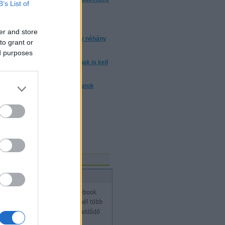
B’s List of
trükkjeiket?
torrentezésről
er and store
 a bizonyos 10 000 óra, avagy néhány
to grant or
ndolat a gyakorlásról
ed purposes
m elég ártatlannak lenni. Annak is kell
nni
nulj trükköt! - trükkmagyarázatok
Mosolygó Kórház Alapítvány
vészeket keres!
gicSports
bűvészet hete
acebook