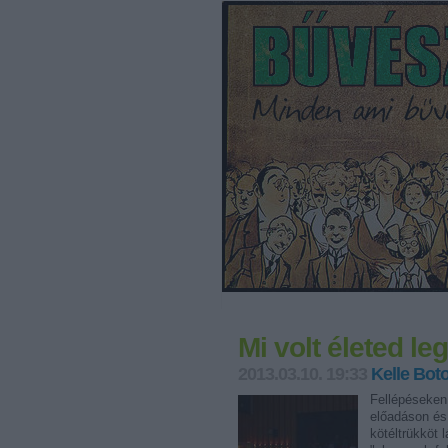
Mi volt életed l
2013.03.10. 19:33
Kelle Bot
Fellépéseken
előadáson és
kötéltrükköt 