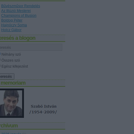
Bűvészműsor Rendelés
Az Illúzió Mesterei
Champions of Illusion
Boldog Péter
Hajnóczy Soma
Holcz Gábor
eresés a blogon
Néhány szó
Összes szó
Egész kifejezést
n memoriam
rchívum