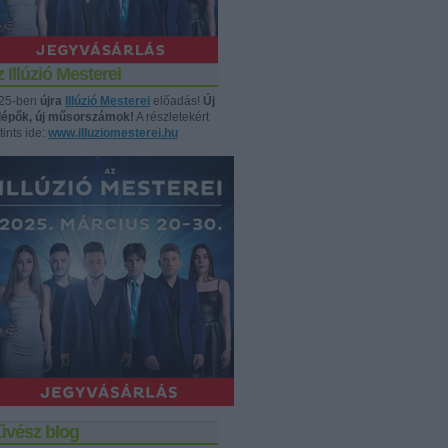
 Illúzió Mesterei
25-ben
újra
Illúzió Mesterei
előadás!
Új
llépők, új műsorszámok!
A részletekért
tints ide:
www.illuziomesterei.hu
űvész blog