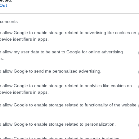
Out
ik »
0
consents
o allow Google to enable storage related to advertising like cookies on
et
evice identifiers in apps.
o allow my user data to be sent to Google for online advertising
s.
to allow Google to send me personalized advertising.
8-2018
Kelle Botond
-
Bűvész
Műsor
.hu
Google
SÜTI BEÁLLÍTÁSOK MÓDOSÍTÁSA
o allow Google to enable storage related to analytics like cookies on
Fr
evice identifiers in apps.
o allow Google to enable storage related to functionality of the website
o allow Google to enable storage related to personalization.
o allow Google to enable storage related to security, including