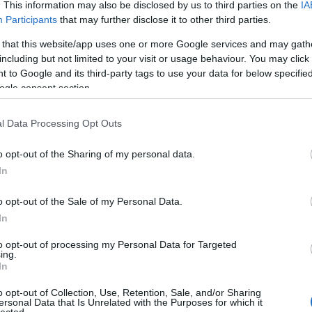
estre!Megtudhatod: Kiket lehet a leginkább befolyásolni? Mitől
. This information may also be disclosed by us to third parties on the
IA
a 
esnek a…
Participants
that may further disclose it to other third parties.
A 
 that this website/app uses one or more Google services and may gath
Az
including but not limited to your visit or usage behaviour. You may click 
go
ik »
 to Google and its third-party tags to use your data for below specifi
Ne
ogle consent section.
0
tű
Ta
l Data Processing Opt Outs
ntál
mentalizmus
A 
bű
o opt-out of the Sharing of my personal data.
In
Ma
k Nélkül
A 
o opt-out of the Sale of my Personal Data.
ond
In
F
galom: Orvosok Határok Nélkül, ahol mindenféle Afrikai orszába
to opt-out of processing my Personal Data for Targeted
nnabe Noah Wyle-ok. Namost ennek ugye nem sok értelme van.
ing.
tényleg fontos és HASZNOS: Létrejött a Bűvészek Határok Nélkül.
In
gyszereket meg hasonló hülyeségeket visznek a…
o opt-out of Collection, Use, Retention, Sale, and/or Sharing
ersonal Data that Is Unrelated with the Purposes for which it
lected.