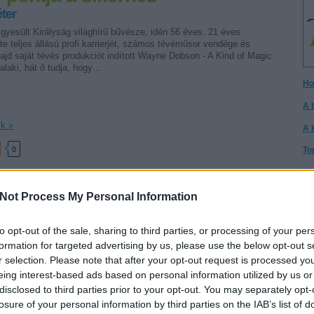
ter
gyesült Királyság világhírű bűvésze, idén 56 éves. 21 éves
e teljes állású profi karrierjét, számos tévéműsor vendége és
ajd saját tévés produkciót indított Wayne Dobson - A Kind of Magic
alaki, hát ő tudja, hogy…
Ho
A 
ik »
A 
0
To
Ho
ne dobson
I h
Not Process My Personal Information
A 
gy
to opt-out of the sale, sharing to third parties, or processing of your per
formation for targeted advertising by us, please use the below opt-out s
Cs
március 9-én a Cotton Club-ban
r selection. Please note that after your opt-out request is processed y
Cs
ond
eing interest-based ads based on personal information utilized by us or
disclosed to third parties prior to your opt-out. You may separately opt-
ra Gondolatolvashow! Gondolatolvasás, jövőbelátás, telepátia.
It
ges? Tapasztald meg a saját bőrödön! Március 9-én újra sor kerül
losure of your personal information by third parties on the IAB’s list of
Té