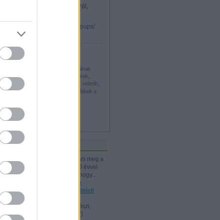
iss topikok
kissiú:
Nagymamámtól kaptam meg a
25 Kártyatrükköt, amit ő kb. 20 évvel
korábban vehetett. (Jó tudni, hogy...
(
2024.12.03. 18:24
)
A Rodolfo
bűvészdobozok - 110 éve született
Rodolfo
Kelle Botond:
@Omcsesz: Köszi,
javítottam.
(
2024.06.18. 10:17
)