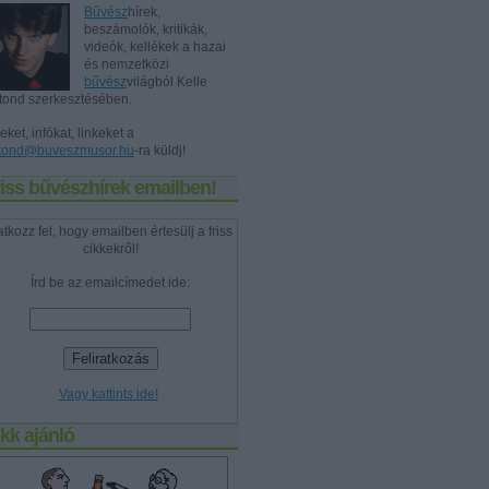
Bűvész
hírek,
beszámolók, kritikák,
videók, kellékek a hazai
és nemzetközi
bűvész
világból Kelle
tond szerkesztésében.
eket, infókat, linkeket a
tond@buveszmusor.hu
-ra küldj!
iss bűvészhírek emailben!
atkozz fel, hogy emailben értesülj a friss
cikkekről!
Írd be az emailcímedet ide:
Vagy kattints ide!
kk ajánló