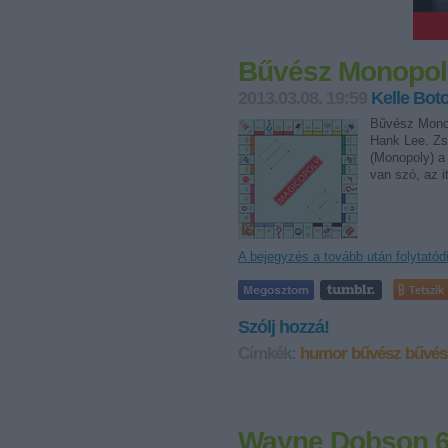
Bűvész Monopol
2013.03.08. 19:59
Kelle Bot
Bűvész Monopo
Hank Lee. Zs
(Monopoly) a 
van szó, az i
A bejegyzés a tovább után folytatód
Tetszik
Szólj hozzá!
Címkék:
humor
bűvész
bűvés
Wayne Dobson 6 