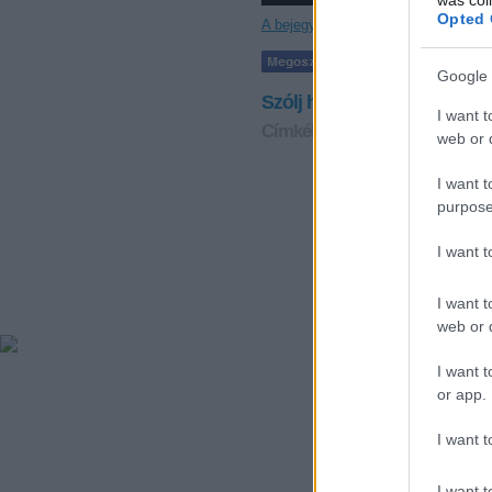
Opted 
A bejegyzés a tovább után folytatód
Tetszik
Google 
Szólj hozzá!
I want t
Címkék:
videó
bűvész
bűvész
web or d
I want t
purpose
I want 
© 200
I want t
web or d
I want t
or app.
I want t
I want t