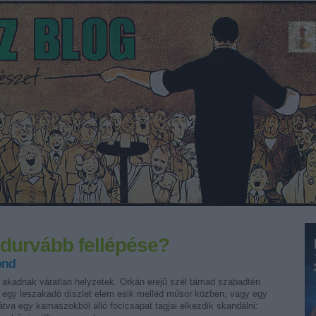
egdurvább fellépése?
ond
 akadnak váratlan helyzetek. Orkán erejű szél támad szabadtéri
 egy leszakadó díszlet elem esik melléd műsor közben, vagy egy
látva egy kamaszokból álló focicsapat tagjai elkezdik skandálni: