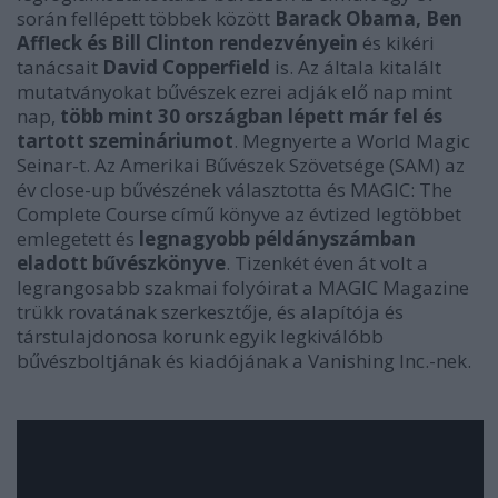
során fellépett többek között
Barack Obama, Ben
Affleck és Bill Clinton rendezvényein
és kikéri
tanácsait
David Copperfield
is. Az általa kitalált
mutatványokat bűvészek ezrei adják elő nap mint
nap,
több mint 30 országban lépett már fel és
tartott szemináriumot
. Megnyerte a
World Magic
Seinar
-t. Az
Amerikai Bűvészek Szövetsége
(SAM) az
év close-up bűvészének választotta és
MAGIC: The
Complete Course
című könyve az évtized legtöbbet
emlegetett és
legnagyobb példányszámban
eladott bűvészkönyve
. Tizenkét éven át volt a
legrangosabb szakmai folyóirat a
MAGIC Magazine
trükk rovatának szerkesztője, és alapítója és
társtulajdonosa korunk egyik legkiválóbb
bűvészboltjának és kiadójának a
Vanishing Inc.
-nek.