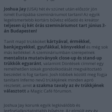
Joshua Jay
(USA) hét év szünet után először jön
ismét Európába szemináriumot tartani! Az egyik
legelismertebb kortárs bűvész előadó és kreátor
teljesen új két órás szemináriumot tart június 3-
án Budapesten!
Tanít majd trükköket
kártyával, érmékkel,
bankjegyekkel, gyufákkal, könyvekkel
és még sok
más kellékkel. A szemináriumban szerepelnek
mentalista mutatványok close-up és stand-up
trükkök egyaránt
, valamint
Döntések
címmel egy
remélhetően sokak gondolkodását megváltoztató
beszédet is fog tartani. Josh többek között meg fogja
tanítani Inferno nevű trükkjének minden apró
részletét, amit
a szakma tavaly az év trükkjének
választott
a
Magic Café
fórumon.
Joshua Jay korunk egyik legkiválóbb és
legfoglalkoztatottabb bűvésze. Az elmúlt egy év