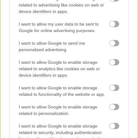
related to advertising like cookies on web or
Kelle Botond
device identifiers in apps.
10918001-00000017-60270003 (Unicredit)
I want to allow my user data to be sent to
A megjegyzésbe írd be azt a nevet amire szeretnéd,
Google for online advertising purposes.
hogy a jegyek félre legyenek téve. Majd írd meg
emailben az kellebotond@gmail.com-ra, hogy
I want to allow Google to send me
milyen névről utaltál.
personalized advertising.
________________
I want to allow Google to enable storage
related to analytics like cookies on web or
Paypal:
device identifiers in apps.
Küldj 3900 Ft-ot a kellebotond@gmail.com-ra és a
I want to allow Google to enable storage
megjegyzésbe írd be a neved és az emailcímed.
related to functionality of the website or app.
________________
I want to allow Google to enable storage
related to personalization.
Purchasing Tickets via International Bank Transfer:
I want to allow Google to enable storage
Please transfer 13 Euros (or as many times 13 eur as
related to security, including authentication