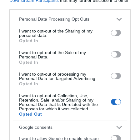
Downstream Participants
that may further disclose it to other
Jegyár a helyszínen: 5000 Ft
third parties.
https://www.facebook.com/events/1382964235319152
Please note that this website/app uses one or more Google
Personal Data Processing Opt Outs
services and may gather and store information including but
A szemináriumra jegyek kaphatók a
Figaro
not limited to your visit or usage behaviour. You may click to
I want to opt-out of the Sharing of my
bűvészboltban
, vásárolhatóak átutalással és
personal data.
grant or deny consent to Google and its third-party tags to
Opted In
paypalon keresztül is. Részletek a tovább után.
use your data for below specified purposes in below Google
consent section.
I want to opt-out of the Sale of my
________________
Personal Data.
Opted In
Személyes jegyvásárlás:
I want to opt-out of processing my
Personal Data for Targeted Advertising.
A Figaro bűvészboltban (BP. 1114, Bartók Béla út 31)
Opted In
www.figarobuveszbolt.hu
I want to opt-out of Collection, Use,
Retention, Sale, and/or Sharing of my
________________
Personal Data that Is Unrelated with the
Purposes for which it was collected.
Átutalás:
Opted Out
Utalj annyiszor 3900 Ft-ot az alábbi bankszámlára
Google consents
ahány jegyet szeretnél:
I want to allow Google to enable storage