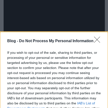
Blog -
Do Not Process My Personal Information
If you wish to opt-out of the sale, sharing to third parties, or
processing of your personal or sensitive information for
targeted advertising by us, please use the below opt-out
Joshua Jay szaminárium Budapesten
section to confirm your selection. Please note that after your
opt-out request is processed you may continue seeing
Helyszín: Leövey Gimnázium színházterme (9.
interest-based ads based on personal information utilized by
kerület, Vendel u.
1. - Klinikák metrómegállónál)
us or personal information disclosed to third parties prior to
your opt-out. You may separately opt-out of the further
Kezdés: JÚNIUS 3. (kedd) 18:00
disclosure of your personal information by third parties on the
IAB’s list of downstream participants. This information may
also be disclosed by us to third parties on the
IAB’s List of
Jegyár elővételben (május 31-ig): 3900 Ft