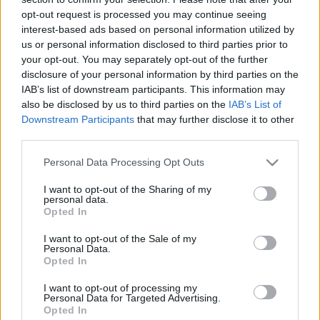
opt-out request is processed you may continue seeing
interest-based ads based on personal information utilized by
us or personal information disclosed to third parties prior to
your opt-out. You may separately opt-out of the further
disclosure of your personal information by third parties on the
IAB’s list of downstream participants. This information may
also be disclosed by us to third parties on the
IAB’s List of
Downstream Participants
that may further disclose it to other
third parties.
Please note that this website/app uses one or more Google
Personal Data Processing Opt Outs
services and may gather and store information including but
Joshua Jay szeminárium Budapesten
not limited to your visit or usage behaviour. You may click to
I want to opt-out of the Sharing of my
personal data.
grant or deny consent to Google and its third-party tags to
Helyszín: Leövey Gimnázium színházterme
Opted In
use your data for below specified purposes in below Google
(Budapest, 9. kerület, Vendel u.
1. - Klinikák
consent section.
I want to opt-out of the Sale of my
metrómegállónál). A színházterem a 2. emeleten van.
Personal Data.
Opted In
Kezdés: JÚNIUS 3. (kedd) 18:00
I want to opt-out of processing my
Personal Data for Targeted Advertising.
Jegyár a helyszínen az előadás előtt: 5000 Ft
Opted In