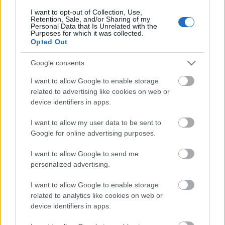
Akik átutalással vagy paypalon keresztül vettek
I want to opt-out of Collection, Use,
Retention, Sale, and/or Sharing of my
jegyet, azok közvetlenül az előadás előtt a helyszínen
Personal Data that Is Unrelated with the
vehetik át a jegyüket.
Purposes for which it was collected.
Opted Out
Minden további kérdésre a szemináriummal
kapcsolatban itt találsz választ.
Google consents
I want to allow Google to enable storage
Ott találkozunk!
related to advertising like cookies on web or
device identifiers in apps.
I want to allow my user data to be sent to
Google for online advertising purposes.
Címkék:
blog
szeminárium
bűvész
bűvészet
joshua jay
I want to allow Google to send me
personalized advertising.
I want to allow Google to enable storage
Ajánlott bejegyzések:
related to analytics like cookies on web or
device identifiers in apps.
39 éve halt meg Rodolfo - Molnár Gergely