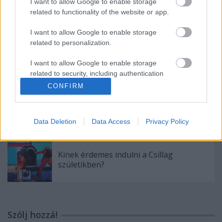
I want to allow Google to enable storage
interjú
related to functionality of the website or app.
I want to allow Google to enable storage
related to personalization.
A hét idézete: Rodolfo
I want to allow Google to enable storage
related to security, including authentication
functionality and fraud prevention, and other
CONFIRM
user protection.
5 dolog, amit nem tudtál Rodolforól - 114
éve született Rodolfo
Data Deletion
Data Access
Privacy Policy
Kinek érdemes indulni a Csillag
születikben?
Szólj hozzá!