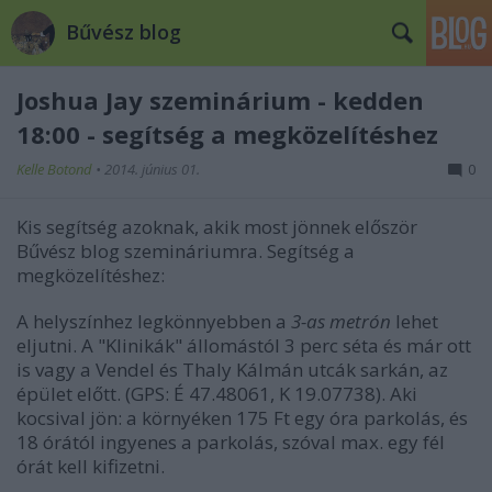
Bűvész blog
Joshua Jay szeminárium - kedden
18:00 - segítség a megközelítéshez
Kelle Botond
•
2014. június 01.
0
Kis segítség azoknak, akik most jönnek először
Bűvész blog szemináriumra. Segítség a
megközelítéshez:
A helyszínhez legkönnyebben a
3-as metrón
lehet
eljutni. A "Klinikák" állomástól 3 perc séta és már ott
is vagy a Vendel és Thaly Kálmán utcák sarkán, az
épület előtt. (GPS: É 47.48061, K 19.07738). Aki
kocsival jön: a környéken 175 Ft egy óra parkolás, és
18 órától ingyenes a parkolás, szóval max. egy fél
órát kell kifizetni.