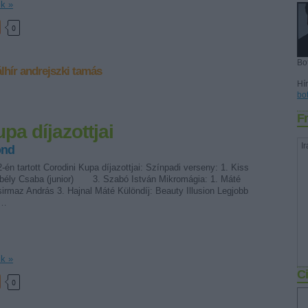
ik »
0
Bo
lhír
andrejszki tamás
Hír
bo
Fr
pa díjazottjai
Ir
ond
-én tartott Corodini Kupa díjazottjai: Színpadi verseny: 1. Kiss
rbély Csaba (junior) 3. Szabó István Mikromágia: 1. Máté
irmaz András 3. Hajnal Máté Különdíj: Beauty Illusion Legjobb
:…
ik »
Ci
0