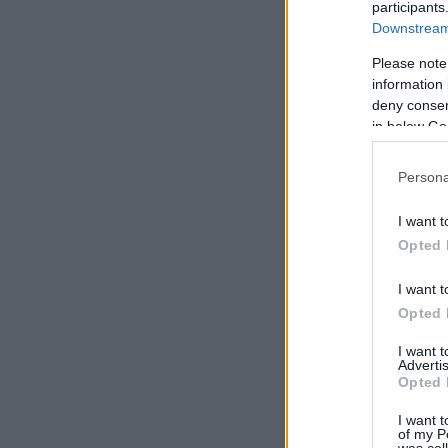
participants
Downstream 
Please note
information 
deny consent
in below Go
Persona
I want t
Opted 
I want t
Opted 
I want 
Advertis
Opted 
I want t
of my P
was col