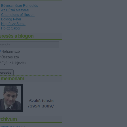
Bűvészműsor Rendelés
Az Illúzió Mesterei
Champions of Illusion
Boldog Péter
Hajnóczy Soma
Holcz Gábor
eresés a blogon
Néhány szó
Összes szó
Egész kifejezést
n memoriam
rchívum