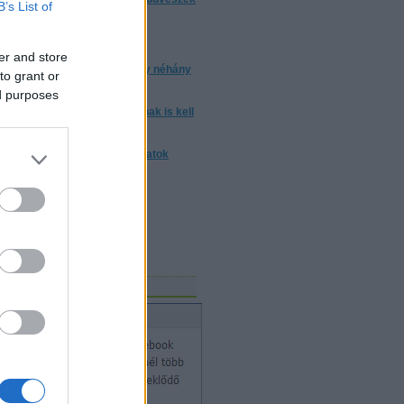
B’s List of
trükkjeiket?
torrentezésről
er and store
 a bizonyos 10 000 óra, avagy néhány
to grant or
ndolat a gyakorlásról
ed purposes
m elég ártatlannak lenni. Annak is kell
nni
nulj trükköt! - trükkmagyarázatok
Mosolygó Kórház Alapítvány
vészeket keres!
gicSports
bűvészet hete
acebook