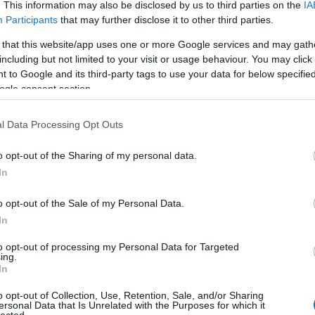
. This information may also be disclosed by us to third parties on the
IA
a 
Participants
that may further disclose it to other third parties.
A 
 that this website/app uses one or more Google services and may gath
Az
including but not limited to your visit or usage behaviour. You may click 
go
 to Google and its third-party tags to use your data for below specifi
Ne
ogle consent section.
tű
Ta
l Data Processing Opt Outs
A 
bű
o opt-out of the Sharing of my personal data.
In
Ma
A 
o opt-out of the Sale of my Personal Data.
In
F
to opt-out of processing my Personal Data for Targeted
ing.
In
o opt-out of Collection, Use, Retention, Sale, and/or Sharing
ersonal Data that Is Unrelated with the Purposes for which it
lected.