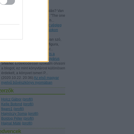
Beszámoló a bűvész Európa-
bajnokságról - FISM 2024
aang:
@Kelle Botond: És, csalás? Van
tudományos magyarázat erre: "The one
he bent with me peering over h...
(
2021.07.25. 19:15
)
Uri Geller végleg
"megtért": bűvészkongresszusokon
szemináriumozik
Shisho:
Szerintem itt is arról van szó,
hogy egy ennyire kidolgozott figura,
brand esetén fontos, hogy már...
(
2021.02.26. 18:22
)
Rodolfo és a
Dunából kimentett kínai gyöngyárus
Shisho:
Érdeklődéssel szoktam olvasni
a blogot, ez mint könyvtárost különösen
érdekelt, a könyvet ismeri P...
(
2020.10.22. 20:36
)
Az első magyar
nyelvű bűvészkönyv nyomában
zerzők
Holcz Gábor
(
profil
)
Kelle Botond
(
profil
)
figaro1
(
profil
)
Hajnóczy Soma
(
profil
)
Boldog Péter
(
profil
)
Hajnal Máté
(
profil
)
edvencek