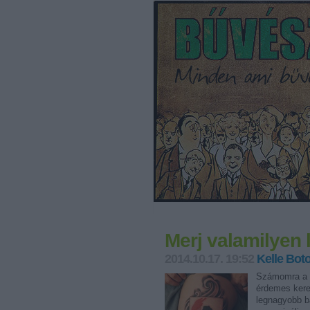
Merj valamilyen 
2014.10.17. 19:52
Kelle Bot
Számomra a l
érdemes kere
legnagyobb ba