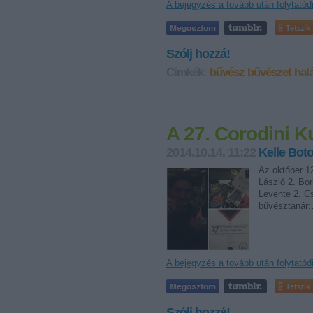
A bejegyzés a tovább után folytatód
Tetszik
Szólj hozzá!
Címkék:
bűvész
bűvészet
halá
A 27. Corodini Ku
2014.10.14. 11:22
Kelle Bot
Az október 12
László 2. Bo
Levente 2. Cs
bűvésztanár
A bejegyzés a tovább után folytatód
Tetszik
Szólj hozzá!