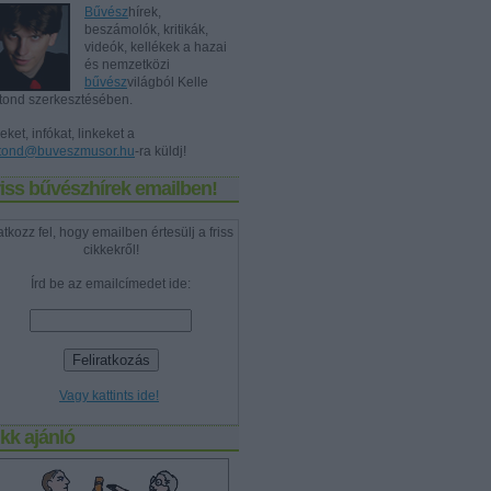
Bűvész
hírek,
beszámolók, kritikák,
videók, kellékek a hazai
és nemzetközi
bűvész
világból Kelle
tond szerkesztésében.
eket, infókat, linkeket a
tond@buveszmusor.hu
-ra küldj!
iss bűvészhírek emailben!
atkozz fel, hogy emailben értesülj a friss
cikkekről!
Írd be az emailcímedet ide:
Vagy kattints ide!
kk ajánló