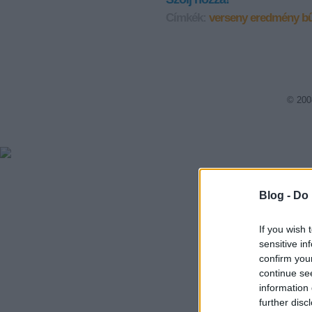
Címkék:
verseny
eredmény
b
© 200
Blog -
Do 
If you wish 
sensitive in
confirm you
continue se
information 
further disc