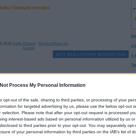
űvész
bűvészet
corodini
Ho
8-2018
Kelle Botond
-
Bűvész
Műsor
.hu
A 
Google
SÜTI BEÁLLÍTÁSOK MÓDOSÍTÁSA
A 
To
Ho
I h
Not Process My Personal Information
A 
gy
to opt-out of the sale, sharing to third parties, or processing of your per
formation for targeted advertising by us, please use the below opt-out s
Cs
r selection. Please note that after your opt-out request is processed y
Cs
eing interest-based ads based on personal information utilized by us or
disclosed to third parties prior to your opt-out. You may separately opt-
It
losure of your personal information by third parties on the IAB’s list of
Té