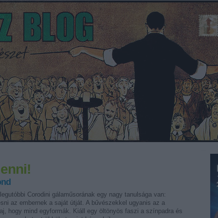
lenni!
ond
egutóbbi Corodini gálaműsorának egy nagy tanulsága van:
sni az embernek a saját útját. A bűvészekkel ugyanis az a
j, hogy mind egyformák. Kiáll egy öltönyös faszi a színpadra és