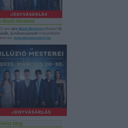
 Illúzió Mesterei
25-ben
újra
Illúzió Mesterei
előadás!
Új
llépők, új műsorszámok!
A részletekért
tints ide:
www.illuziomesterei.hu
űvész blog