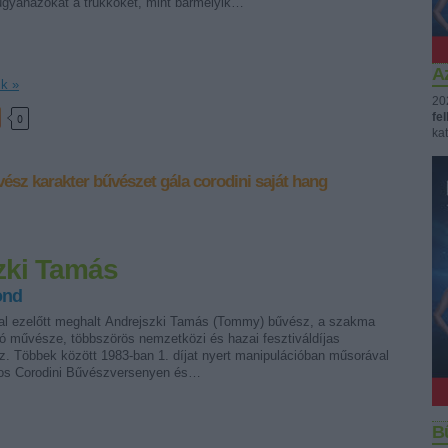
ugyanazokat a trükköket, mint bármelyik…
Az
ik »
20
fe
0
kat
vész
karakter
bűvészet
gála
corodini
saját hang
zki Tamás
ond
l ezelőtt meghalt Andrejszki Tamás (Tommy) bűvész, a szakma
ló művésze, többszörös nemzetközi és hazai fesztiváldíjas
. Többek között 1983-ban 1. díjat nyert manipulációban műsorával
os Corodini Bűvészversenyen és…
B