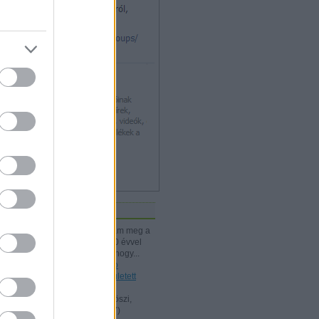
iss topikok
kissiú:
Nagymamámtól kaptam meg a
25 Kártyatrükköt, amit ő kb. 20 évvel
korábban vehetett. (Jó tudni, hogy...
(
2024.12.03. 18:24
)
A Rodolfo
bűvészdobozok - 110 éve született
Rodolfo
Kelle Botond:
@Omcsesz: Köszi,
javítottam.
(
2024.06.18. 10:17
)