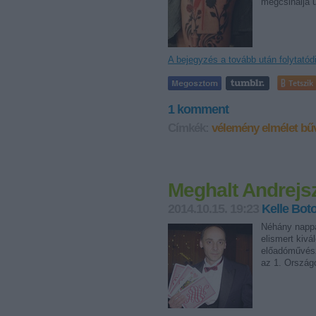
megcsinálja 
A bejegyzés a tovább után folytatód
Tetszik
1
komment
Címkék:
vélemény
elmélet
bű
Meghalt Andrejs
2014.10.15. 19:23
Kelle Bot
Néhány nappa
elismert kivá
előadóművész
az 1. Ország