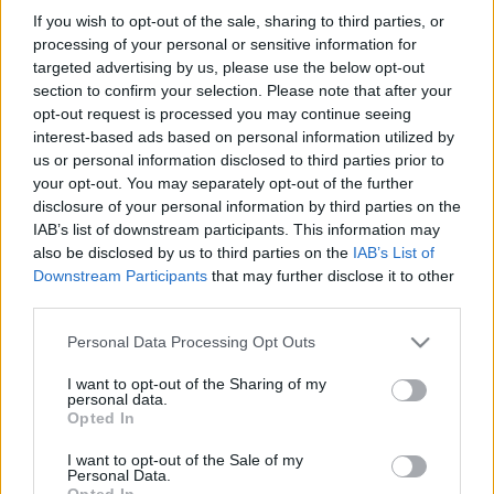
nemcsak nőknek!
If you wish to opt-out of the sale, sharing to third parties, or
Helyszín: Napfényes Rendezvényterem, Ferenciek
processing of your personal or sensitive information for
tere 2. (bejárat a Curia utca felől)
targeted advertising by us, please use the below opt-out
section to confirm your selection. Please note that after your
opt-out request is processed you may continue seeing
Van egy magyar bűvész, akit bár - a bűvészeken kívül
interest-based ads based on personal information utilized by
- viszonylag kevesen ismernek itthon, annál inkább
us or personal information disclosed to third parties prior to
elismernek külföldön. Ha pedig végigpörgeti ujjai
your opt-out. You may separately opt-out of the further
között az utolsó lapokat: olyasmi hallatszik, mint a
disclosure of your personal information by third parties on the
hársfák zizegése őszi éjszakán, megérint bennünket
IAB’s list of downstream participants. This information may
valami hűvös fuvallat és komor árnyékok
also be disclosed by us to third parties on the
IAB’s List of
kergetőznek a levegőben.
Downstream Participants
that may further disclose it to other
third parties.
Ő Dr. Szabó G. Gábor, kinek legfőbb apparátusa a
Please note that this website/app uses one or more Google
két keze. Nézzék őt jókedvvel, lássanak bele abba a
Personal Data Processing Opt Outs
services and may gather and store information including but
titkos műhelybe és járjanak túl a mester eszén:
not limited to your visit or usage behaviour. You may click to
I want to opt-out of the Sharing of my
cselekedjék meg vele azt a rossz vagy jó tréfát, hogy
personal data.
grant or deny consent to Google and its third-party tags to
mikor tarka halomba bűvöli a sok világi lim-lomot,
Opted In
use your data for below specified purposes in below Google
kaparintsák el maguknak a háta mögött ügyesen
consent section.
I want to opt-out of the Sale of my
mindazt, ami szép, kedves és vidám!
Personal Data.
Opted In