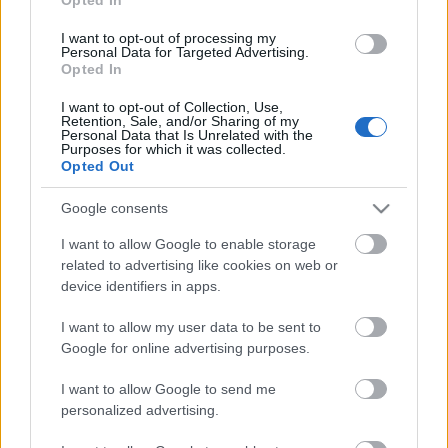
Belépő: 2.500 Ft
I want to opt-out of processing my
Personal Data for Targeted Advertising.
A program 14 éves kor felett látogatható.
Opted In
Jegyek elővételben kaphatók a Napfényes
Étteremben
I want to opt-out of Collection, Use,
Retention, Sale, and/or Sharing of my
(1053 Budapest, Ferenciek tere 2.,
+36 20 311 0313
)
Personal Data that Is Unrelated with the
Purposes for which it was collected.
Opted Out
A rendezvényterem a rendezvények napján 18
órakor nyit.
Google consents
A helyszínen vendégeinket frissítőkkel,
szendvicsekkel és süteményekkel várjuk!
I want to allow Google to enable storage
Az étterem és a rendezvényterem területén a
related to advertising like cookies on web or
dohányzás és az alkoholfogyasztás nem
device identifiers in apps.
megengedett.
I want to allow my user data to be sent to
www.napfenyesprogramok.hu
Google for online advertising purposes.
I want to allow Google to send me
personalized advertising.
Címkék:
ajánló
bűvész
szabó g gábor
napfényes étterem
dr.