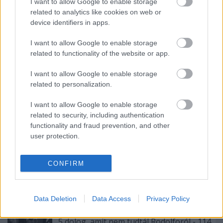
I want to allow Google to enable storage
szabó g. gábor
bűvészest
related to analytics like cookies on web or
device identifiers in apps.
I want to allow Google to enable storage
related to functionality of the website or app.
I want to allow Google to enable storage
related to personalization.
Ajánlott bejegyzések:
I want to allow Google to enable storage
related to security, including authentication
39 éve halt meg Rodolfo - Molnár Gergely
functionality and fraud prevention, and other
interjú
user protection.
CONFIRM
A hét idézete: Rodolfo
Data Deletion
Data Access
Privacy Policy
5 dolog, amit nem tudtál Rodolforól - 114