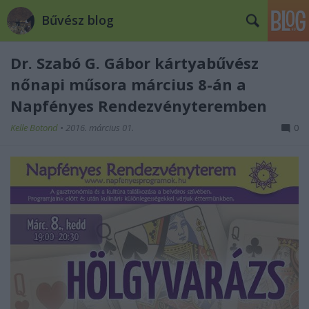
Bűvész blog
Dr. Szabó G. Gábor kártyabűvész
nőnapi műsora március 8-án a
Napfényes Rendezvényteremben
Kelle Botond
•
2016. március 01.
0