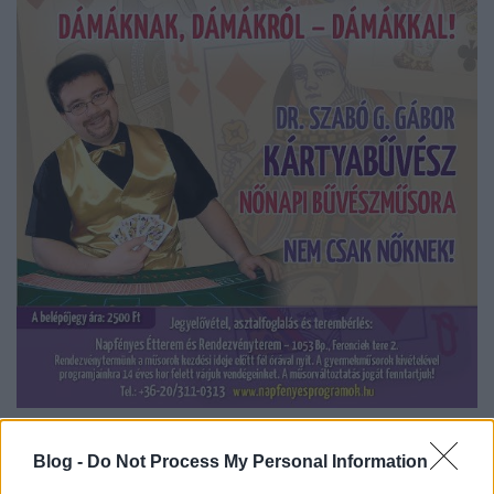
2016. március 8. kedd, 19:00-20:30
Hölgyvarázs - Dámáknak, dámákról - dámákkal!
Blog -
Do Not Process My Personal Information
Dr. Szabó G. Gábor kártyabűvész nőnapi műsora,