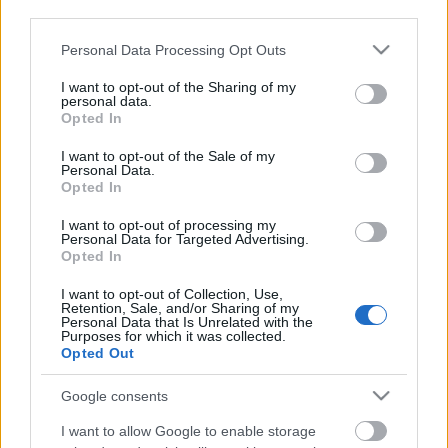
third parties.
Gázsi 2000 Euró / hó (fontos, hogy számlaképes
Please note that this website/app uses one or more Google
Personal Data Processing Opt Outs
legyél).
services and may gather and store information including but
not limited to your visit or usage behaviour. You may click to
I want to opt-out of the Sharing of my
personal data.
grant or deny consent to Google and its third-party tags to
Opted In
use your data for below specified purposes in below Google
consent section.
I want to opt-out of the Sale of my
Címkék:
munka
hajó
bűvész
bűvészet
munkalehetőség
Personal Data.
Opted In
I want to opt-out of processing my
Personal Data for Targeted Advertising.
Opted In
I want to opt-out of Collection, Use,
Retention, Sale, and/or Sharing of my
Personal Data that Is Unrelated with the
Ajánlott bejegyzések:
Purposes for which it was collected.
Opted Out
39 éve halt meg Rodolfo - Molnár Gergely
Google consents
interjú
I want to allow Google to enable storage