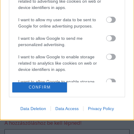
related to advertising like cookies on web or
device identifiers in apps.
A hét idézete: Rodolfo
I want to allow my user data to be sent to
Google for online advertising purposes.
I want to allow Google to send me
5 dolog, amit nem tudtál Rodolforól - 114
personalized advertising.
éve született Rodolfo
I want to allow Google to enable storage
related to analytics like cookies on web or
device identifiers in apps.
Kinek érdemes indulni a Csillag
születikben?
I want to allow Google to enable storage
CONFIRM
related to functionality of the website or app.
I want to allow Google to enable storage
related to personalization.
Data Deletion
Data Access
Privacy Policy
Szólj hozzá!
I want to allow Google to enable storage
A hozzászóláshoz be kell lépned!
related to security, including authentication
functionality and fraud prevention, and other