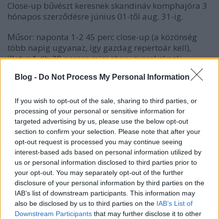
Close-up bűvészt keresnek skandináv komphajóra 3
hónapos szerződésre június 01-től aug. 31-ig.
Műsor: naponta 1-2 45 perc close-up (a közönség
több napig ugyanaz, így gazdag repertoár kell),
illetve 1 db 20 perces mini show gyerekeknek.
Blog -
Do Not Process My Personal Information
Útvonal, Stokholm-Helsikni, vagy Stokholm Riga, a
hajótól függ pontosan.
If you wish to opt-out of the sale, sharing to third parties, or
A hajó reggel kiköt, késő délután 17h körül megy
processing of your personal or sensitive information for
tovább így a nap nagy része teljesen szabad.
targeted advertising by us, please use the below opt-out
section to confirm your selection. Please note that after your
Saját kabin, 23h crew étterem nyitva tartás,
opt-out request is processed you may continue seeing
interest-based ads based on personal information utilized by
Nagyon jó fiatalos közösség, laza szabályok.
us or personal information disclosed to third parties prior to
your opt-out. You may separately opt-out of the further
Nagyon erős Angol nyelvtudás szükséges.
disclosure of your personal information by third parties on the
IAB’s list of downstream participants. This information may
Videót, képeket, CV-t küldj ha
also be disclosed by us to third parties on the
IAB’s List of
érdekel:
agency@actualart.hu
Downstream Participants
that may further disclose it to other