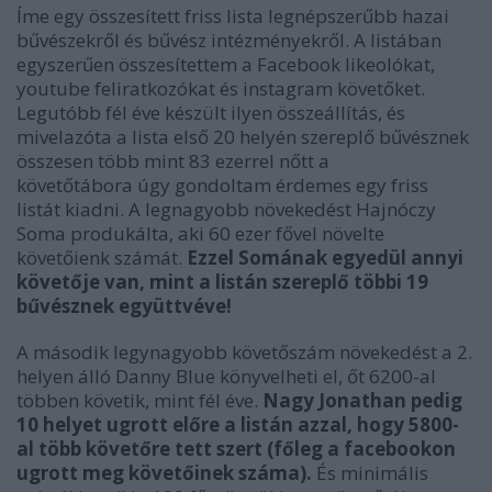
Íme egy összesített friss lista legnépszerűbb hazai
bűvészekről és bűvész intézményekről. A listában
egyszerűen összesítettem a Facebook likeolókat,
youtube feliratkozókat és instagram követőket.
Legutóbb fél éve készült ilyen összeállítás, és
mivel
azóta a lista első 20 helyén szereplő bűvésznek
összesen több mint 83 ezerrel nőtt a
követőtábora úgy gondoltam érdemes egy friss
listát kiadni. A legnagyobb növekedést
Hajnóczy
Soma produkálta, aki 60 ezer fővel növelte
követőienk számát
.
Ezzel Somának egyedül annyi
követője van, mint a listán szereplő többi 19
bűvésznek együttvéve!
A második legynagyobb követőszám növekedést a 2.
helyen álló Danny Blue könyvelheti el, őt 6200-al
többen követik, mint fél éve.
Nagy Jonathan pedig
10 helyet ugrott előre a listán azzal, hogy 5800-
al több követőre tett szert
(főleg a facebookon
ugrott meg követőinek száma).
És minimális