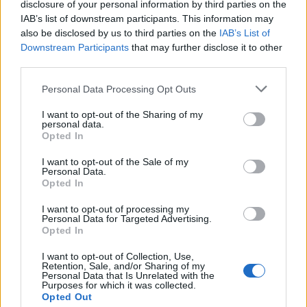
disclosure of your personal information by third parties on the
IAB’s list of downstream participants. This information may
also be disclosed by us to third parties on the
IAB’s List of
Downstream Participants
that may further disclose it to other
third parties.
Please note that this website/app uses one or more Google
Personal Data Processing Opt Outs
services and may gather and store information including but
not limited to your visit or usage behaviour. You may click to
I want to opt-out of the Sharing of my
personal data.
grant or deny consent to Google and its third-party tags to
Opted In
use your data for below specified purposes in below Google
consent section.
I want to opt-out of the Sale of my
Personal Data.
Opted In
I want to opt-out of processing my
Personal Data for Targeted Advertising.
Opted In
I want to opt-out of Collection, Use,
Retention, Sale, and/or Sharing of my
És íme a teljes, 2018-as friss lista:
Personal Data that Is Unrelated with the
Purposes for which it was collected.
Opted Out