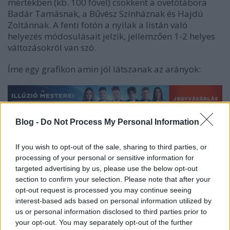
mértékben (kb. 100 fővel) csökkent a övetőtábora
Badár Tamásnak, a Bűvész Színháznak és Hajdú
Zoltánnak. A fenti fotón a nyilak a listán való
helyezés módosulásait jelzik, jellemzően 1-2 helyes
változásokról van szó.
Íme egy grafikon amin jól látszanak az arányok:
Blog -
Do Not Process My Personal Information
If you wish to opt-out of the sale, sharing to third parties, or
processing of your personal or sensitive information for
targeted advertising by us, please use the below opt-out
section to confirm your selection. Please note that after your
opt-out request is processed you may continue seeing
interest-based ads based on personal information utilized by
us or personal information disclosed to third parties prior to
your opt-out. You may separately opt-out of the further