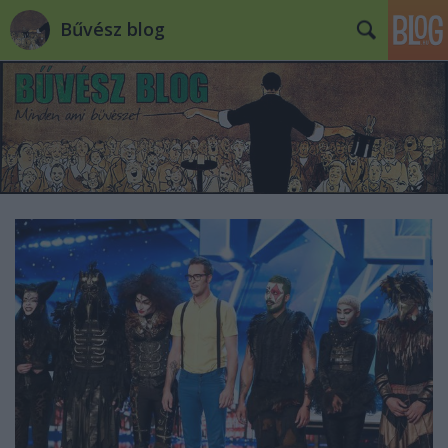
Bűvész blog