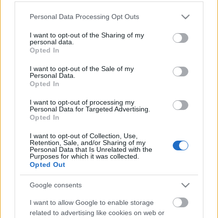
Please note that this website/app uses one or more Google
Personal Data Processing Opt Outs
services and may gather and store information including but
not limited to your visit or usage behaviour. You may click to
I want to opt-out of the Sharing of my
personal data.
grant or deny consent to Google and its third-party tags to
Opted In
use your data for below specified purposes in below Google
consent section.
I want to opt-out of the Sale of my
Personal Data.
Opted In
I want to opt-out of processing my
Personal Data for Targeted Advertising.
Opted In
Bűvész programajánló: május-június
I want to opt-out of Collection, Use,
Retention, Sale, and/or Sharing of my
Kelle Botond
•
2018. április 27.
0
Personal Data that Is Unrelated with the
Purposes for which it was collected.
Opted Out
Májusban és júniusban az alábbi önálló estek és
többszereplős, nagyközönségnek szóló bűvész
Google consents
gálaműsorok lesznek majd láthatóak
Magyarországon. (Remélem nem hagytam ki
I want to allow Google to enable storage
semmit, de ha mégis írjátok meg kommentben.)
related to advertising like cookies on web or