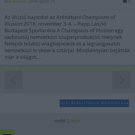
Kelle Botond
•
2018. április 25.
0
Az illúzió bajnokai az Arénában! Champions of
Illusion 2018. november 3-4. – Papp László
Budapest Sportaréna A Champions of Illusion egy
vadonatúj nemzetközi szuperprodukció, melynek
fellépői bűvész világbajnokok és a legrangosabb
nemzetközi tv show-k sztárjai. Mindannyian bejárták
már a világot,…
SÜTI BEÁLLÍTÁSOK MÓDOSÍTÁSA
mobil
|
teljes