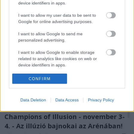
Május 2-6. - Illusionists (Andrew Basso, Luis de
device identifiers in apps.
Matos, Josephine Lee, Leonardo Bruno,…
I want to allow my user data to be sent to
Google for online advertising purposes.
I want to allow Google to send me
personalized advertising.
I want to allow Google to enable storage
related to analytics like cookies on web or
device identifiers in apps.
I want to allow Google to enable storage
CONFIRM
related to functionality of the website or app.
I want to allow Google to enable storage
Data Deletion
Data Access
Privacy Policy
related to personalization.
I want to allow Google to enable storage
Champions of Illusion - november 3-
related to security, including authentication
4. - Az illúzió bajnokai az Arénában!
functionality and fraud prevention, and other
user protection.