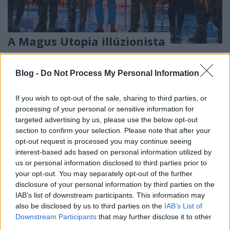
A Magus Utopia illúzionista
társulattól leesett az álla a Britain's
got Talent zsűriének! - VIDEÓ
Blog -
Do Not Process My Personal Information
Kelle Botond
•
2018. április 29.
1
If you wish to opt-out of the sale, sharing to third parties, or
processing of your personal or sensitive information for
Tegnap este a Britain's got Talentben a világbajnok
targeted advertising by us, please use the below opt-out
holland Magus Utopia társulat mutatott be
section to confirm your selection. Please note that after your
részleteket díjnyertes műsorából. A produkcióban a
opt-out request is processed you may continue seeing
rémálmok világa elevenedett meg: egy történetet
interest-based ads based on personal information utilized by
követhettünk végig, amiben démonok üldözik a
us or personal information disclosed to third parties prior to
főhőst, aki hol eltűnik, hol megjelenik varázslatos
your opt-out. You may separately opt-out of the further
módon. Az…
disclosure of your personal information by third parties on the
IAB’s list of downstream participants. This information may
also be disclosed by us to third parties on the
IAB’s List of
Downstream Participants
that may further disclose it to other
third parties.