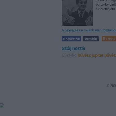
csináltam egy
és emlékeiről
évfordulójár
A bejegyzés a tovább után folytatód
Tetszik
Szólj hozzá!
Címkék:
bűvész
jupiter
bűvés
© 200