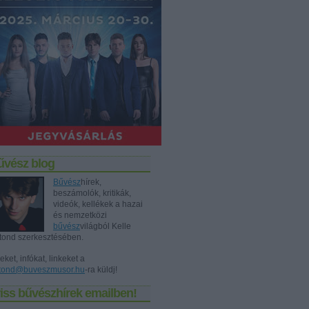
űvész blog
Bűvész
hírek,
beszámolók, kritikák,
videók, kellékek a hazai
és nemzetközi
bűvész
világból Kelle
tond szerkesztésében.
eket, infókat, linkeket a
tond@buveszmusor.hu
-ra küldj!
iss bűvészhírek emailben!