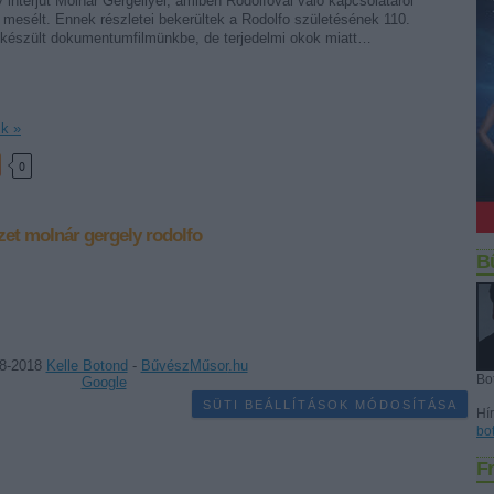
 interjút Molnár Gergellyel, amiben Rodolfóval való kapcsolatáról
 mesélt. Ennek részletei bekerültek a Rodolfo születésének 110.
a készült dokumentumfilmünkbe, de terjedelmi okok miatt…
ik »
0
zet
molnár gergely
rodolfo
B
8-2018
Kelle Botond
-
Bűvész
Műsor
.hu
Bo
Google
SÜTI BEÁLLÍTÁSOK MÓDOSÍTÁSA
Hír
bo
Fr