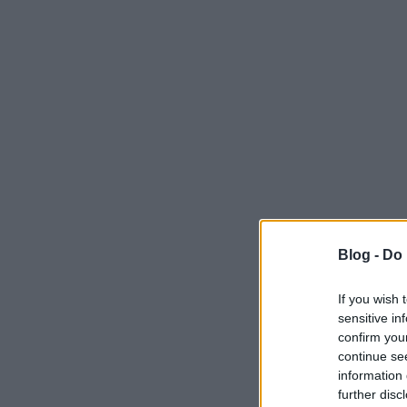
Blog -
Do 
If you wish 
sensitive in
confirm you
continue se
information 
further disc