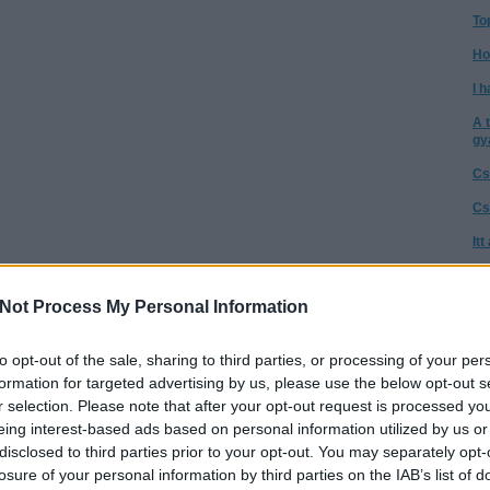
To
Ho
I h
A 
gy
Cs
Cs
It
Té
a 
Not Process My Personal Information
A 
to opt-out of the sale, sharing to third parties, or processing of your per
Az
go
formation for targeted advertising by us, please use the below opt-out s
r selection. Please note that after your opt-out request is processed y
Ne
eing interest-based ads based on personal information utilized by us or
tű
disclosed to third parties prior to your opt-out. You may separately opt-
Ta
losure of your personal information by third parties on the IAB’s list of