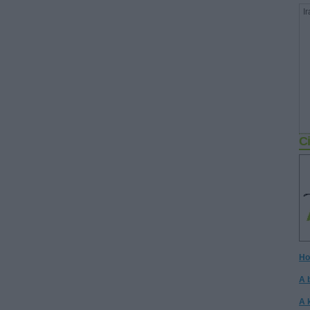
Ir
Ci
Ho
A 
A 