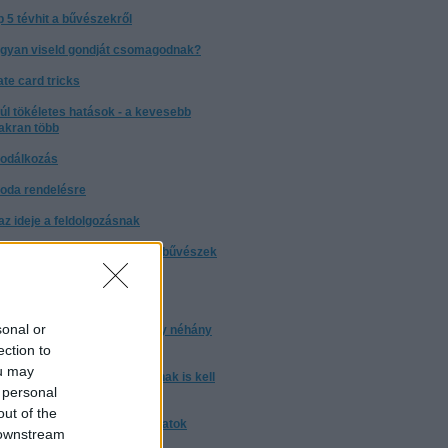
p 5 tévhit a bűvészekről
gyan viseld gondját csomagodnak?
ate card tricks
túl tökéletes hatások - a kevesebb
akran több
odálkozás
oda rendelésre
t az ideje a feldolgozásnak
nyleg: miért nem árulják el a bűvészek
trükkjeiket?
torrentezésről
sonal or
 a bizonyos 10 000 óra, avagy néhány
ndolat a gyakorlásról
ection to
ou may
m elég ártatlannak lenni. Annak is kell
 personal
nni
out of the
nulj trükköt! - trükkmagyarázatok
 downstream