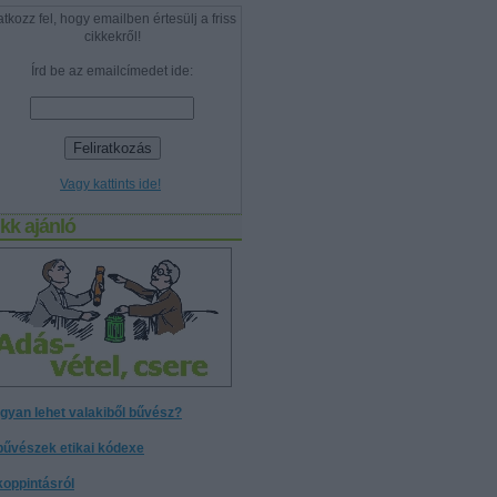
atkozz fel, hogy emailben értesülj a friss
cikkekről!
Írd be az emailcímedet ide:
Vagy kattints ide!
kk ajánló
gyan lehet valakiből bűvész?
bűvészek etikai kódexe
koppintásról