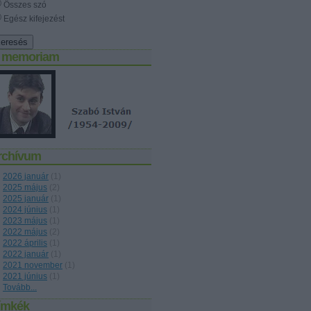
Összes szó
Egész kifejezést
n memoriam
rchívum
2026 január
(
1
)
2025 május
(
2
)
2025 január
(
1
)
2024 június
(
1
)
2023 május
(
1
)
2022 május
(
2
)
2022 április
(
1
)
2022 január
(
1
)
2021 november
(
1
)
2021 június
(
1
)
Tovább
...
ímkék