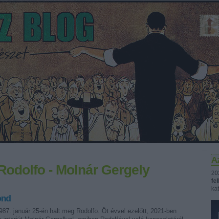
Az
Rodolfo - Molnár Gergely
20
fe
kat
ond
87. január 25-én halt meg Rodolfo. Öt évvel ezelőtt, 2021-ben