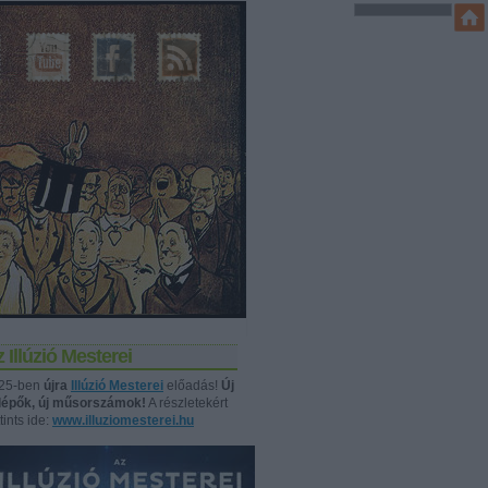
 Illúzió Mesterei
25-ben
újra
Illúzió Mesterei
előadás!
Új
llépők, új műsorszámok!
A részletekért
tints ide:
www.illuziomesterei.hu