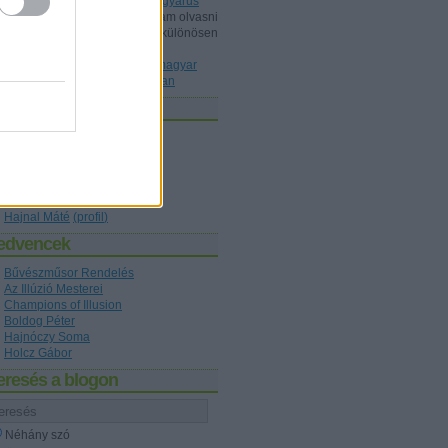
Dunából kimentett kínai gyöngyárus
Shisho:
Érdeklődéssel szoktam olvasni
a blogot, ez mint könyvtárost különösen
érdekelt, a könyvet ismeri P...
(
2020.10.22. 20:36
)
Az első magyar
nyelvű bűvészkönyv nyomában
zerzők
Holcz Gábor
(
profil
)
Kelle Botond
(
profil
)
figaro1
(
profil
)
Hajnóczy Soma
(
profil
)
Boldog Péter
(
profil
)
Hajnal Máté
(
profil
)
edvencek
Bűvészműsor Rendelés
Az Illúzió Mesterei
Champions of Illusion
Boldog Péter
Hajnóczy Soma
Holcz Gábor
eresés a blogon
Néhány szó