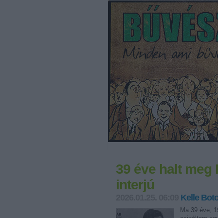
39 éve halt meg 
interjú
2026.01.25. 06:09
Kelle Bot
Ma 39 éve, 19