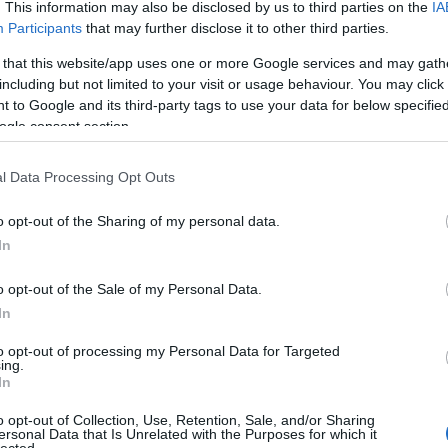
. This information may also be disclosed by us to third parties on the
IA
A 
bű
Participants
that may further disclose it to other third parties.
Ma
 that this website/app uses one or more Google services and may gath
including but not limited to your visit or usage behaviour. You may click 
A 
 to Google and its third-party tags to use your data for below specifi
F
ogle consent section.
l Data Processing Opt Outs
o opt-out of the Sharing of my personal data.
In
o opt-out of the Sale of my Personal Data.
In
to opt-out of processing my Personal Data for Targeted
ing.
In
o opt-out of Collection, Use, Retention, Sale, and/or Sharing
ersonal Data that Is Unrelated with the Purposes for which it
lected.