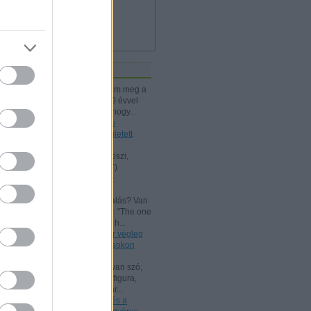
iss topikok
kissiú:
Nagymamámtól kaptam meg a
25 Kártyatrükköt, amit ő kb. 20 évvel
korábban vehetett. (Jó tudni, hogy...
(
2024.12.03. 18:24
)
A Rodolfo
bűvészdobozok - 110 éve született
Rodolfo
Kelle Botond:
@Omcsesz: Köszi,
javítottam.
(
2024.06.18. 10:17
)
Beszámoló a bűvész Európa-
bajnokságról - FISM 2024
aang:
@Kelle Botond: És, csalás? Van
tudományos magyarázat erre: "The one
he bent with me peering over h...
(
2021.07.25. 19:15
)
Uri Geller végleg
"megtért": bűvészkongresszusokon
szemináriumozik
Shisho:
Szerintem itt is arról van szó,
hogy egy ennyire kidolgozott figura,
brand esetén fontos, hogy már...
(
2021.02.26. 18:22
)
Rodolfo és a