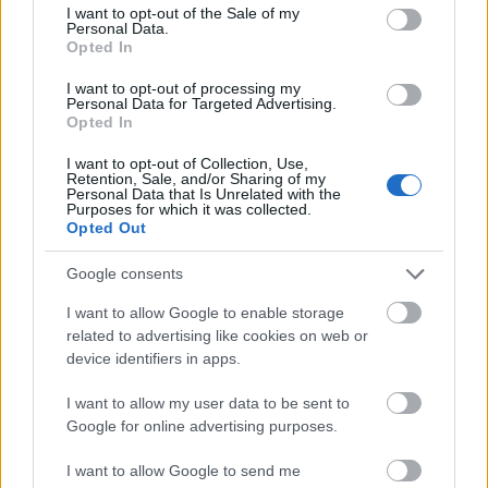
consent section.
I want to opt-out of the Sale of my
Mozart kártyatrükkökel múlatta az
Personal Data.
Opted In
időt a karanténban
I want to opt-out of processing my
Kelle Botond
•
2021. március 21.
0
Personal Data for Targeted Advertising.
Opted In
Wolfgang Amadeus Mozart az egyik legkiválóbb
I want to opt-out of Collection, Use,
zeneszerző, aki valaha élt, de most egy nem zenei
Retention, Sale, and/or Sharing of my
oldaláról szeretnék megemlékezni. Nemrég tudtam
Personal Data that Is Unrelated with the
Purposes for which it was collected.
meg, ...
Opted Out
Google consents
I want to allow Google to enable storage
related to advertising like cookies on web or
device identifiers in apps.
I want to allow my user data to be sent to
Google for online advertising purposes.
I want to allow Google to send me