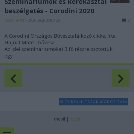
Szemináriumok és kerekasztal
beszélgetés - Corodini 2020
Hajnal Máté
•
2020. augusztus 29.
0
A Corodini Országos Bűvésztalálkozó cikke, írta
Hajnal Máté - bűvész
Az idei szemináriumokat 3 fő részre osztottuk.
egy ...
SÜTI BEÁLLÍTÁSOK MÓDOSÍTÁSA
mobil
|
teljes