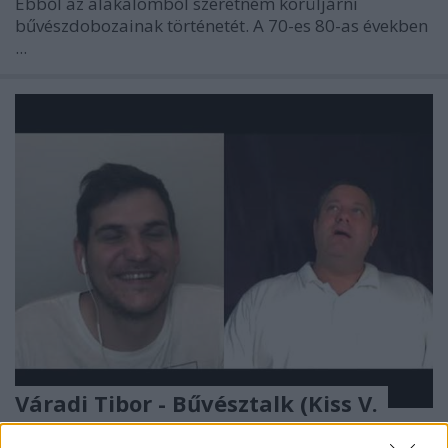
Ebből az alakalomból szeretném körüljárni
bűvészdobozainak történetét.
A 70-es 80-as években
...
Váradi Tibor - Bűvésztalk (Kiss V.
Balázs beszélgetés sorozata)