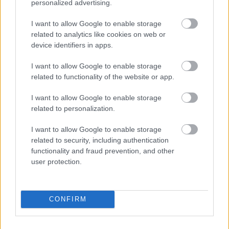
personalized advertising.
I want to allow Google to enable storage
related to analytics like cookies on web or
device identifiers in apps.
Rodolfo és a Dunából kimentett kínai
I want to allow Google to enable storage
gyöngyárus
related to functionality of the website or app.
Kelle Botond
•
2021. február 25.
4
I want to allow Google to enable storage
related to personalization.
Idén 110 éve született Rodolfo. Ebből az alkalomból
szeretném közelebbről megvizsgálni életének
I want to allow Google to enable storage
néhány jelentős mozzanatát. Elsőként a ...
related to security, including authentication
functionality and fraud prevention, and other
user protection.
CONFIRM