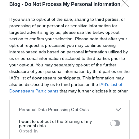
Blog -
Do Not Process My Personal Information
Kelle Botond
•
2021. május 06.
0
If you wish to opt-out of the sale, sharing to third parties, or
Kiss V. Balázs beszélgetés sorozatának ötödik
processing of your personal or sensitive information for
vendége Váradi Tibor volt. A szokásoktól eltérően
targeted advertising by us, please use the below opt-out
most elsősorban nem az interjúalany élete, ...
section to confirm your selection. Please note that after your
opt-out request is processed you may continue seeing
interest-based ads based on personal information utilized by
us or personal information disclosed to third parties prior to
your opt-out. You may separately opt-out of the further
disclosure of your personal information by third parties on the
IAB’s list of downstream participants. This information may
also be disclosed by us to third parties on the
IAB’s List of
Downstream Participants
that may further disclose it to other
third parties.
Please note that this website/app uses one or more Google
Personal Data Processing Opt Outs
services and may gather and store information including but
not limited to your visit or usage behaviour. You may click to
I want to opt-out of the Sharing of my
personal data.
grant or deny consent to Google and its third-party tags to
Opted In
use your data for below specified purposes in below Google