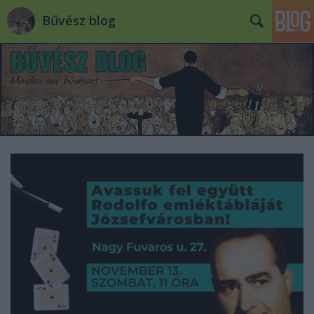
Bűvész blog