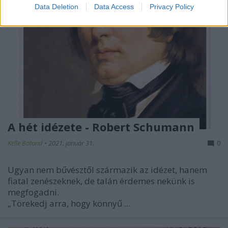
Data Deletion
Data Access
Privacy Policy
A hét idézete - Robert Schumann
Kelle Botond
•
2021. január 31.
0
Ugyan nem bűvésztől származik az idézet, hanem
fiatal zenészeknek, de talán érdemes nekünk is
megfogadni.
„Törekedj arra, hogy könnyű ...