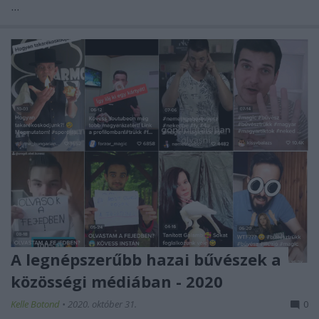
...
A legnépszerűbb hazai bűvészek a
közösségi médiában - 2020
Kelle Botond
•
2020. október 31.
0