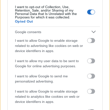
Run Morro bűvész csütörtöki Ferrari-eltüntetés
I want to opt-out of Collection, Use,
"egyik lehetséges" metódusának elárulása kapcsán
Retention, Sale, and/or Sharing of my
Personal Data that Is Unrelated with the
ismét előtérbe került a bűvésztrükkök nyilvános
Purposes for which it was collected.
leleplezésének kérdése. A vélemények nagyjából
Opted Out
egybevágnak: Bűvészblog Facebook csoportjában
egybehangzóan…
Google consents
I want to allow Google to enable storage
related to advertising like cookies on web or
device identifiers in apps.
Magic Mondays - David Copperfield
I want to allow my user data to be sent to
Google for online advertising purposes.
Boldog Péter
•
2013. március 18.
1
I want to allow Google to send me
personalized advertising.
bben a hónapban minden hétfő reggel David
Copperfield kápráztatja el a nézőket Amerika
I want to allow Google to enable storage
kedvenc reggeli tévéműsorában a Today Showban.
related to analytics like cookies on web or
Számomra most egy kicsit fáradtnak tűnik, de ezzel
device identifiers in apps.
együtt igazság szerint Copperfield még mindig