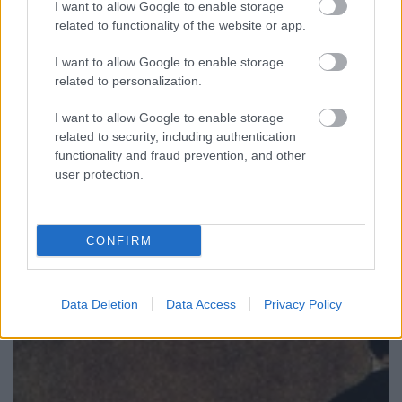
zseniális. Bámulatos látni, hogy mozdulatai…
I want to allow Google to enable storage
related to functionality of the website or app.
Wayne Dobson 6 pontja a sikerhez
I want to allow Google to enable storage
Boldog Péter
•
2013. március 06.
5
related to personalization.
I want to allow Google to enable storage
Dobson, az Egyesült Királyság világhírű bűvésze,
related to security, including authentication
idén 56 éves. 21 éves korában kezdte teljes állású
functionality and fraud prevention, and other
profi karrierjét, számos tévéműsor vendége és
user protection.
szereplője, majd saját tévés produkciót
indított Wayne Dobson - A Kind of Magic címmel. Ha
valaki, hát ő tudja, hogy…
CONFIRM
Data Deletion
Data Access
Privacy Policy