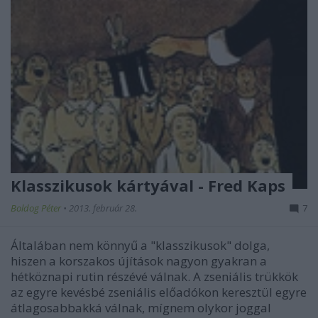
Klasszikusok kártyával - Fred Kaps
Boldog Péter
•
2013. február 28.
7
Általában nem könnyű a "klasszikusok" dolga,
hiszen a korszakos újítások nagyon gyakran a
hétköznapi rutin részévé válnak. A zseniális trükkök
az egyre kevésbé zseniális előadókon keresztül egyre
átlagosabbakká válnak, mígnem olykor joggal