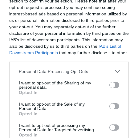
section to confirm your selection. Please note that after your
opt-out request is processed you may continue seeing
interest-based ads based on personal information utilized by
us or personal information disclosed to third parties prior to
your opt-out. You may separately opt-out of the further
disclosure of your personal information by third parties on the
IAB’s list of downstream participants. This information may
also be disclosed by us to third parties on the
IAB’s List of
Downstream Participants
that may further disclose it to other
third parties.
Japánok indokolatlanul
Please note that this website/app uses one or more Google
Personal Data Processing Opt Outs
services and may gather and store information including but
Boldog Péter
•
2013. május 09.
0
not limited to your visit or usage behaviour. You may click to
I want to opt-out of the Sharing of my
personal data.
grant or deny consent to Google and its third-party tags to
Opted In
use your data for below specified purposes in below Google
consent section.
I want to opt-out of the Sale of my
A különbség leleplezés és leleplezés
Personal Data.
Opted In
között
I want to opt-out of processing my
Boldog Péter
•
2013. március 26.
19
Personal Data for Targeted Advertising.
Opted In