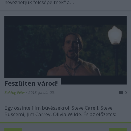
nevezhetjük "elcsépeltnek" a…
Feszülten várod!
Boldog Péter
•
2013. január 05.
0
Egy őszinte film bűvészekről. Steve Carell, Steve
Buscemi, Jim Carrey, Olivia Wilde. És az előzetes: