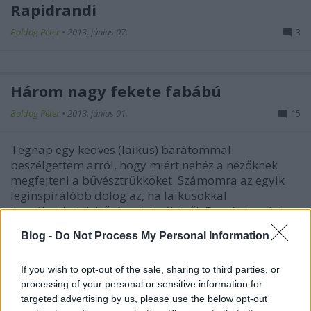
Rapidrandi
Boldog Péter
•
2013. június 07.
3
Három nagy fekete fabábú
Boldog Péter
•
2013. június 01.
15
Tegnap egy kedves (laikus) barátommal
beszélgettem arról, hogy miért nehéz a nézőknek
megfejteni a bűvésztrükköket. Számomra az egyik
leginspirálóbb dolog az, ha laikusokkal
beszélgethetek bűvészetelméletről. Egyrészt azért,
mert ilyenkor van egy olyan csiklandós, jó érzés…
Blog -
Do Not Process My Personal Information
If you wish to opt-out of the sale, sharing to third parties, or
processing of your personal or sensitive information for
targeted advertising by us, please use the below opt-out