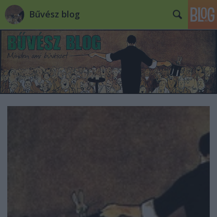
Bűvész blog