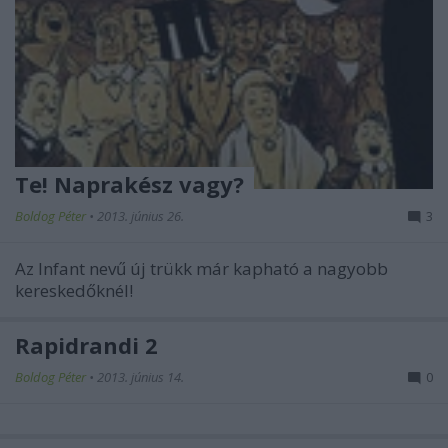
Te! Naprakész vagy?
Boldog Péter
•
2013. június 26.
3
Az Infant nevű új trükk már kapható a nagyobb
kereskedőknél!
Rapidrandi 2
Boldog Péter
•
2013. június 14.
0