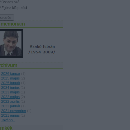
Összes szó
Egész kifejezést
n memoriam
rchívum
2026 január
(
1
)
2025 május
(
2
)
2025 január
(
1
)
2024 június
(
1
)
2023 május
(
1
)
2022 május
(
2
)
2022 április
(
1
)
2022 január
(
1
)
2021 november
(
1
)
2021 június
(
1
)
Tovább
...
ímkék