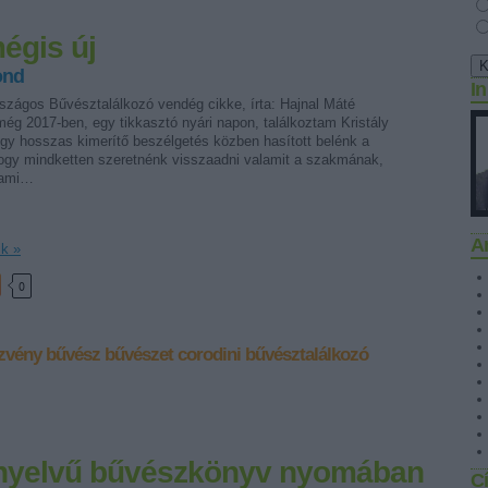
mégis új
ond
I
rszágos Bűvésztalálkozó vendég cikke, írta: Hajnal Máté
g 2017-ben, egy tikkasztó nyári napon, találkoztam Kristály
egy hosszas kimerítő beszélgetés közben hasított belénk a
hogy mindketten szeretnénk visszaadni valamit a szakmának,
lami…
A
ik »
0
zvény
bűvész
bűvészet
corodini
bűvésztalálkozó
 nyelvű bűvészkönyv nyomában
C