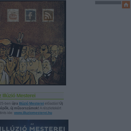
 Illúzió Mesterei
25-ben
újra
Illúzió Mesterei
előadás!
Új
llépők, új műsorszámok!
A részletekért
tints ide:
www.illuziomesterei.hu