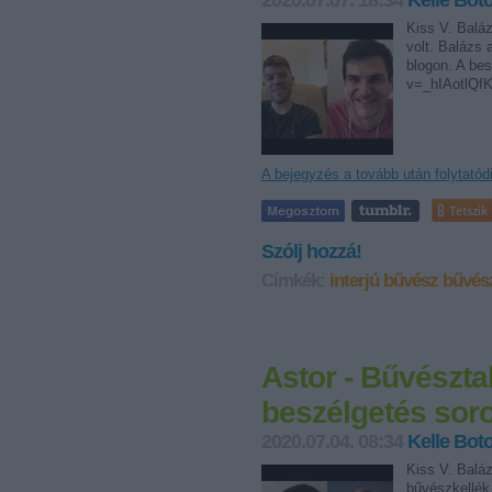
2020.07.07. 18:34
Kelle Bot
Kiss V. Balá
volt. Balázs 
blogon. A bes
v=_hIAotlQf
A bejegyzés a tovább után folytatód
Tetszik
Szólj hozzá!
Címkék:
interjú
bűvész
bűvés
Astor - Bűvésztal
beszélgetés soro
2020.07.04. 08:34
Kelle Bot
Kiss V. Balá
bűvészkellék 