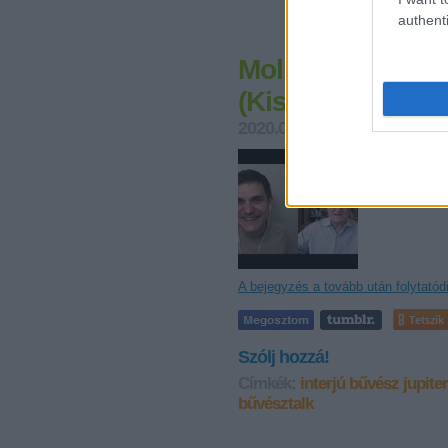
authenti
Molnár Gergely (M
(Kiss V. Balázs 
2020.05.16. 20:49
Kelle Bot
Kiss V. Baláz
volt. Balázs 
blogon. A bes
A bejegyzés a tovább után folytatód
Tetszik
Szólj hozzá!
Címkék:
interjú
bűvész
jupiter
bűvésztalk