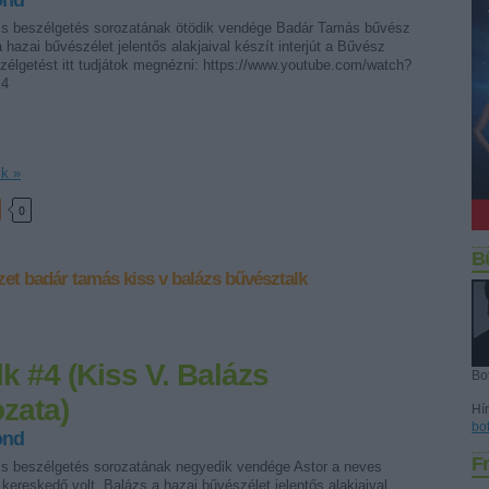
ond
zs beszélgetés sorozatának ötödik vendége Badár Tamás bűvész
a hazai bűvészélet jelentős alakjaival készít interjút a Bűvész
zélgetést itt tudjátok megnézni: https://www.youtube.com/watch?
K4
ik »
0
B
zet
badár tamás
kiss v balázs
bűvésztalk
k #4 (Kiss V. Balázs
Bo
zata)
Hír
bo
ond
Fr
zs beszélgetés sorozatának negyedik vendége Astor a neves
kereskedő volt. Balázs a hazai bűvészélet jelentős alakjaival