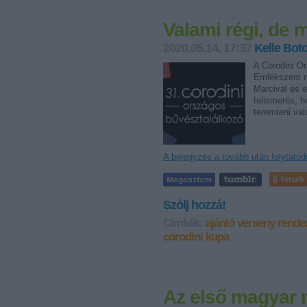
Valami régi, de 
2020.05.14. 17:37
Kelle Bot
A Corodini O
Emlékszem mé
Marcival és 
felismerés, 
teremteni va
A bejegyzés a tovább után folytatód
Tetszik
Szólj hozzá!
Címkék:
ajánló
verseny
rende
corodini kupa
Az első magyar