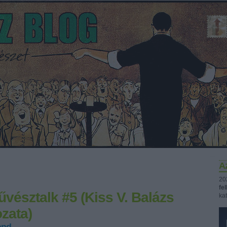
Az
20
fe
vésztalk #5 (Kiss V. Balázs
kat
zata)