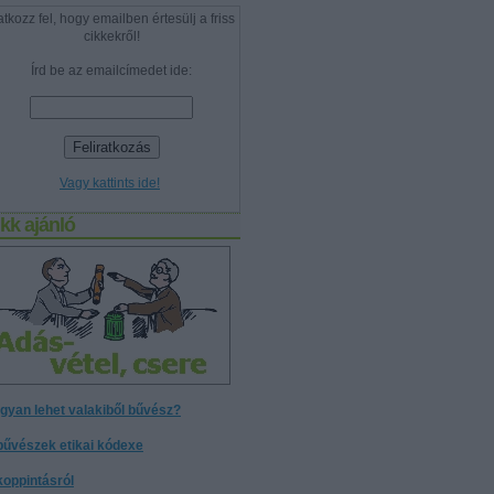
atkozz fel, hogy emailben értesülj a friss
cikkekről!
Írd be az emailcímedet ide:
Vagy kattints ide!
kk ajánló
gyan lehet valakiből bűvész?
bűvészek etikai kódexe
koppintásról