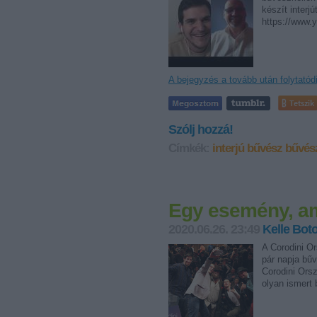
készít interj
https://www
A bejegyzés a tovább után folytatód
Tetszik
Szólj hozzá!
Címkék:
interjú
bűvész
bűvés
Egy esemény, am
2020.06.26. 23:49
Kelle Bot
A Corodini O
pár napja bű
Corodini Ors
olyan ismert