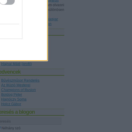
Dunából kimentett kínai gyöngyárus
Shisho:
Érdeklődéssel szoktam olvasni
a blogot, ez mint könyvtárost különösen
érdekelt, a könyvet ismeri P...
(
2020.10.22. 20:36
)
Az első magyar
nyelvű bűvészkönyv nyomában
zerzők
Holcz Gábor
(
profil
)
Kelle Botond
(
profil
)
figaro1
(
profil
)
Hajnóczy Soma
(
profil
)
Boldog Péter
(
profil
)
Hajnal Máté
(
profil
)
edvencek
Bűvészműsor Rendelés
Az Illúzió Mesterei
Champions of Illusion
Boldog Péter
Hajnóczy Soma
Holcz Gábor
eresés a blogon
Néhány szó