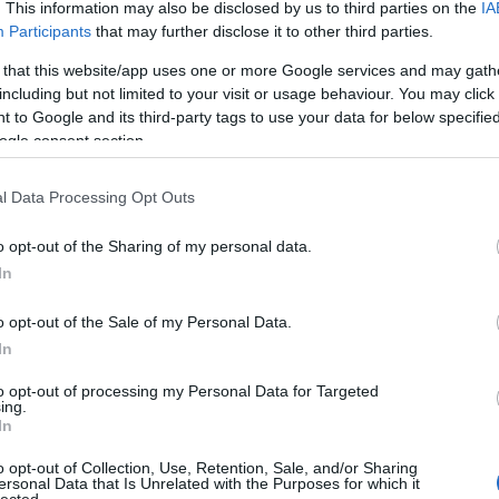
. This information may also be disclosed by us to third parties on the
IA
A 
0
bű
Participants
that may further disclose it to other third parties.
Ma
 that this website/app uses one or more Google services and may gath
zet
komikus
including but not limited to your visit or usage behaviour. You may click 
A 
 to Google and its third-party tags to use your data for below specifi
F
ogle consent section.
a hazai bűvészek home-office
l Data Processing Opt Outs
bookon
ond
o opt-out of the Sharing of my personal data.
In
ek összeálltak, hogy együtt mutassanak be bűvésztrükköket a
rendezvénytilalom miatt kényszerpihenőre küldött előadók
endőkkel, golyókkal, rubik kockákkal, mobiltelefonnal bűvölték el a
o opt-out of the Sale of my Personal Data.
ójukat már több mint 300 000 ember látta. Itt tudod te is…
In
to opt-out of processing my Personal Data for Targeted
ing.
ik »
In
0
o opt-out of Collection, Use, Retention, Sale, and/or Sharing
ersonal Data that Is Unrelated with the Purposes for which it
lected.