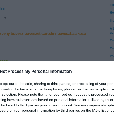
To
ik »
Ho
0
I h
A 
gy
zvény
bűvész
bűvészet
corodini
bűvésztalálkozó
Cs
Cs
It
mor
Té
ond
a 
Not Process My Personal Information
etvári Iván: A komikum elmélete című 1911-es könyvéből: Három
A 
mlíthetünk, a ki a bűvészetet a komikummal kapcsolatba hozta.
I. században úgy találja, hogy a bűvészeién azért nevetünk, mert
to opt-out of the sale, sharing to third parties, or processing of your per
Az
igaz-e vagy nem; a mint megértjük, nem nevetünk többé.…
go
formation for targeted advertising by us, please use the below opt-out s
r selection. Please note that after your opt-out request is processed y
Ne
eing interest-based ads based on personal information utilized by us or
tű
disclosed to third parties prior to your opt-out. You may separately opt-
ik »
Ta
losure of your personal information by third parties on the IAB’s list of