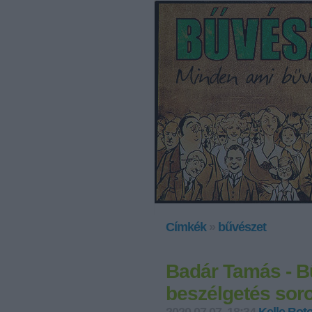
Címkék
»
bűvészet
Badár Tamás - Bű
beszélgetés soro