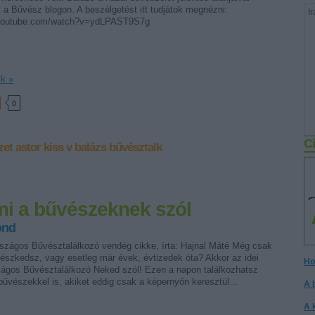
út a Bűvész blogon. A beszélgetést itt tudjátok megnézni:
Ir
.youtube.com/watch?v=ydLPAST9S7g
ik »
0
Ci
zet
astor
kiss v balázs
bűvésztalk
i a bűvészeknek szól
ond
rszágos Bűvésztalálkozó vendég cikke, írta: Hajnal Máté Még csak
vészkedsz, vagy esetleg már évek, évtizedek óta? Akkor az idei
Ho
zágos Bűvésztalálkozó Neked szól! Ezen a napon találkozhatsz
 bűvészekkel is, akiket eddig csak a képernyőn keresztül…
A 
A 