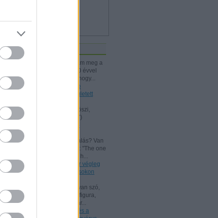
iss topikok
kissiú:
Nagymamámtól kaptam meg a
25 Kártyatrükköt, amit ő kb. 20 évvel
korábban vehetett. (Jó tudni, hogy...
(
2024.12.03. 18:24
)
A Rodolfo
bűvészdobozok - 110 éve született
Rodolfo
Kelle Botond:
@Omcsesz: Köszi,
javítottam.
(
2024.06.18. 10:17
)
Beszámoló a bűvész Európa-
bajnokságról - FISM 2024
aang:
@Kelle Botond: És, csalás? Van
tudományos magyarázat erre: "The one
he bent with me peering over h...
(
2021.07.25. 19:15
)
Uri Geller végleg
"megtért": bűvészkongresszusokon
szemináriumozik
Shisho:
Szerintem itt is arról van szó,
hogy egy ennyire kidolgozott figura,
brand esetén fontos, hogy már...
(
2021.02.26. 18:22
)
Rodolfo és a