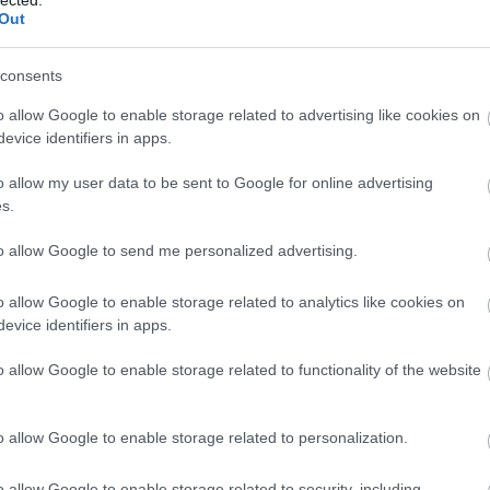
Out
sz
közös
bűvészet
közösségi média
consents
Fr
o allow Google to enable storage related to advertising like cookies on
d - Bűvésztalk #3 (Kiss V.
evice identifiers in apps.
és sorozata)
o allow my user data to be sent to Google for online advertising
ond
s.
zs beszélgetés sorozatának harmadik vendége Nagy Molnár Dávid
Balázs a hazai bűvészélet jelentős alakjaival készít interjút a
to allow Google to send me personalized advertising.
n. A beszélgetést itt tudjátok megnézni:
tu.be/FUQW9Ktu7Q4
o allow Google to enable storage related to analytics like cookies on
evice identifiers in apps.
ik »
o allow Google to enable storage related to functionality of the website
0
o allow Google to enable storage related to personalization.
zet
nagy molnár dávid
kiss v balázs
bűvésztalk
o allow Google to enable storage related to security, including