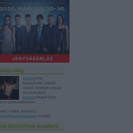
űvész blog
Bűvész
hírek,
beszámolók, kritikák,
videók, kellékek a hazai
és nemzetközi
bűvész
világból Kelle
tond szerkesztésében.
eket, infókat, linkeket a
tond@buveszmusor.hu
-ra küldj!
iss bűvészhírek emailben!