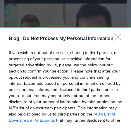
Blog -
Do Not Process My Personal Information
If you wish to opt-out of the sale, sharing to third parties, or
processing of your personal or sensitive information for
targeted advertising by us, please use the below opt-out
section to confirm your selection. Please note that after your
opt-out request is processed you may continue seeing
Badár Tamás - Bűvésztalk #5 (Kiss V.
interest-based ads based on personal information utilized by
Balázs beszélgetés sorozata)
us or personal information disclosed to third parties prior to
your opt-out. You may separately opt-out of the further
Kelle Botond
•
2020. július 07.
0
disclosure of your personal information by third parties on the
IAB’s list of downstream participants. This information may
also be disclosed by us to third parties on the
IAB’s List of
Kiss V. Balázs beszélgetés sorozatának ötödik
Downstream Participants
that may further disclose it to other
vendége Badár Tamás bűvész volt. Balázs a hazai
third parties.
bűvészélet jelentős alakjaival készít interjút a Bűvész