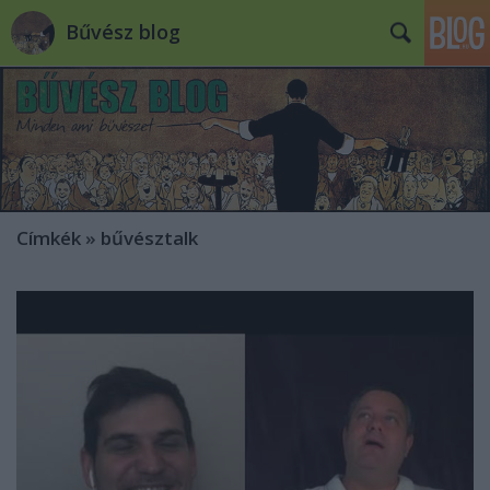
Bűvész blog
Címkék
»
bűvésztalk