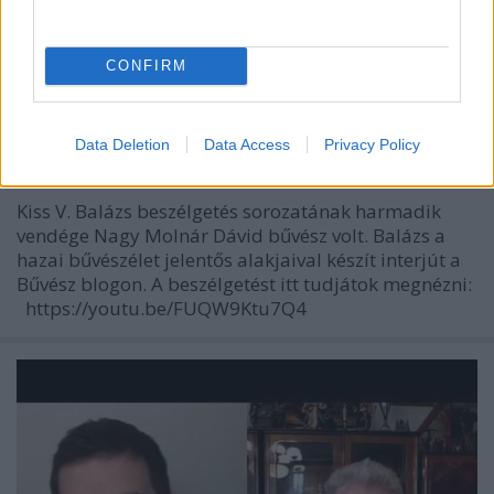
CONFIRM
Nagy Molnár Dávid - Bűvésztalk #3
(Kiss V. Balázs beszélgetés sorozata)
Data Deletion
Data Access
Privacy Policy
Kelle Botond
•
2020. május 28.
0
Kiss V. Balázs beszélgetés sorozatának harmadik
vendége Nagy Molnár Dávid bűvész volt. Balázs a
hazai bűvészélet jelentős alakjaival készít interjút a
Bűvész blogon. A beszélgetést itt tudjátok megnézni:
https://youtu.be/FUQW9Ktu7Q4