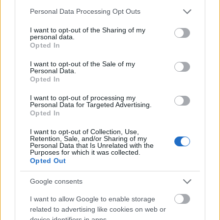
blogon. A beszélgetést itt tudjátok megnézni:
Please note that this website/app uses one or more Google
Personal Data Processing Opt Outs
https://www.youtube.com/watch?v=_hIAotlQfK4
services and may gather and store information including but
not limited to your visit or usage behaviour. You may click to
I want to opt-out of the Sharing of my
personal data.
grant or deny consent to Google and its third-party tags to
Opted In
use your data for below specified purposes in below Google
consent section.
I want to opt-out of the Sale of my
Personal Data.
Opted In
I want to opt-out of processing my
Personal Data for Targeted Advertising.
Opted In
I want to opt-out of Collection, Use,
Retention, Sale, and/or Sharing of my
Personal Data that Is Unrelated with the
Purposes for which it was collected.
Opted Out
Google consents
Astor - Bűvésztalk #4 (Kiss V. Balázs
I want to allow Google to enable storage
beszélgetés sorozata)
related to advertising like cookies on web or
device identifiers in apps.