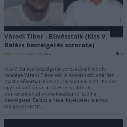
Váradi Tibor - Bűvésztalk (Kiss V.
Balázs beszélgetés sorozata)
Kelle Botond
•
2021. május 06.
0
Kiss V. Balázs beszélgetés sorozatának ötödik
vendége Váradi Tibor volt. A szokásoktól eltérően
most elsősorban nem az interjúalany élete, hanem
egy konkrét téma: a bűvészet spitituális,
transzcendentális vonatkozásairól szólt a
beszélgetés. Balázs a hazai bűvészélet jelentős
alakjaival készít…