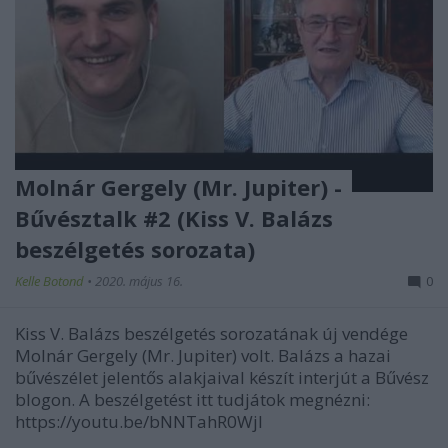
Molnár Gergely (Mr. Jupiter) -
Bűvésztalk #2 (Kiss V. Balázs
beszélgetés sorozata)
Kelle Botond
•
2020. május 16.
0
Kiss V. Balázs beszélgetés sorozatának új vendége
Molnár Gergely (Mr. Jupiter) volt. Balázs a hazai
bűvészélet jelentős alakjaival készít interjút a Bűvész
blogon. A beszélgetést itt tudjátok megnézni:
https://youtu.be/bNNTahR0WjI