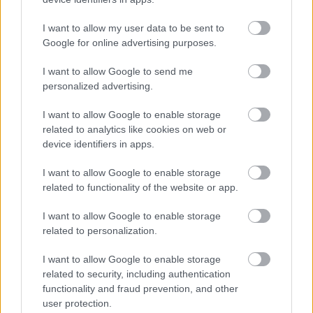
Kelle Botond
•
2020. július 04.
0
I want to allow my user data to be sent to
Kiss V. Balázs beszélgetés sorozatának negyedik
Google for online advertising purposes.
vendége Astor a neves bűvészkellék kereskedő
volt. Balázs a hazai bűvészélet jelentős alakjaival
I want to allow Google to send me
készít interjút a Bűvész blogon. A beszélgetést itt
personalized advertising.
tudjátok megnézni:
I want to allow Google to enable storage
https://www.youtube.com/watch?v=ydLPAST9S7g
related to analytics like cookies on web or
device identifiers in apps.
I want to allow Google to enable storage
related to functionality of the website or app.
I want to allow Google to enable storage
related to personalization.
I want to allow Google to enable storage
related to security, including authentication
functionality and fraud prevention, and other
user protection.