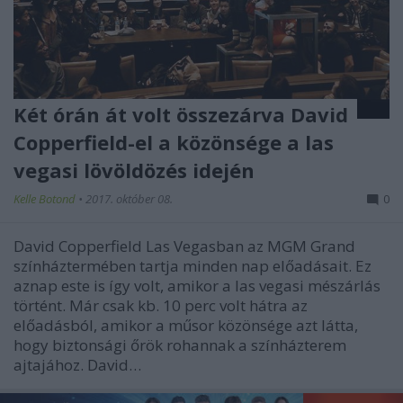
Két órán át volt összezárva David
Copperfield-el a közönsége a las
vegasi lövöldözés idején
Kelle Botond
•
2017. október 08.
0
David Copperfield Las Vegasban az MGM Grand
színháztermében tartja minden nap előadásait. Ez
aznap este is így volt, amikor a las vegasi mészárlás
történt. Már csak kb. 10 perc volt hátra az
előadásból, amikor a műsor közönsége azt látta,
hogy biztonsági őrök rohannak a színházterem
ajtajához. David…