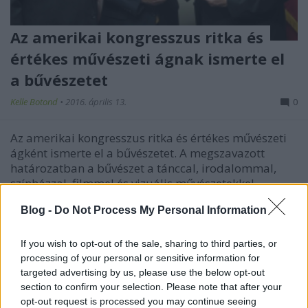
Az amerikai kongresszus ritka és
értékes művészeti ágnak ismerte el
a bűvészetet
Kelle Botond
•
2016. április 13.
0
Az amerikai kongresszus ritka és értékes művészeti
ágként ismerte el a bűvészetet. A megszavazott
határozatban a bűvészet a tánccal, irodalommal,
színházzal, filmmel és vizuális művészetekkel
egyenértékű, önálló művészeti ággá nyilvánították. A
Blog -
Do Not Process My Personal Information
határozati javaslat első formáját még 2014-ben…
If you wish to opt-out of the sale, sharing to third parties, or
Miért imádták a bűvészek David
processing of your personal or sensitive information for
Copperfieldet és miért utálják
targeted advertising by us, please use the below opt-out
section to confirm your selection. Please note that after your
Dynamót?
opt-out request is processed you may continue seeing