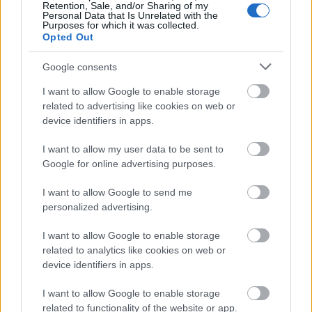
Retention, Sale, and/or Sharing of my
Personal Data that Is Unrelated with the
Copperfield-nek a "bűvészet királya"
Purposes for which it was collected.
Opted Out
és az "évszázad bűvésze" címeket
adományozták
Google consents
Kelle Botond
•
2011. szeptember 15.
4
I want to allow Google to enable storage
related to advertising like cookies on web or
A Society of American Magicians (S.A.M.) "bűvészet
device identifiers in apps.
királya" és az "évszázad bűvésze" címeket
I want to allow my user data to be sent to
adományoza David Copperfield-nek. Az SAM a világ
Google for online advertising purposes.
legrégebben működő és egyik legnagyobb
presztizsű szervezete. Az SAM jelenlegi elnöke Vinny
I want to allow Google to send me
Grosso azt nyilatkozta:…
personalized advertising.
I want to allow Google to enable storage
Copperfield újra Budapesten 2012-
related to analytics like cookies on web or
ben?
device identifiers in apps.
Kelle Botond
•
2011. május 31.
6
I want to allow Google to enable storage
related to functionality of the website or app.