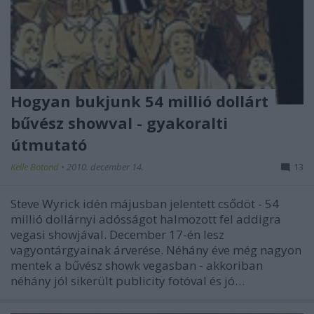
Hogyan bukjunk 54 millió dollárt
bűvész showval - gyakoralti
útmutató
Kelle Botond
•
2010. december 14.
13
Steve Wyrick idén májusban jelentett csődöt - 54
millió dollárnyi adósságot halmozott fel addigra
vegasi showjával. December 17-én lesz
vagyontárgyainak árverése. Néhány éve még nagyon
mentek a bűvész showk vegasban - akkoriban
néhány jól sikerült publicity fotóval és jó…