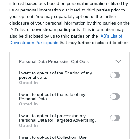
Kelle Botond
•
2014. augusztus 16.
20
interest-based ads based on personal information utilized by
us or personal information disclosed to third parties prior to
your opt-out. You may separately opt-out of the further
Gyakorlatilag mióta tv létezik, vannak benne
disclosure of your personal information by third parties on the
bűvészek. Ugyanúgy ahogy a mozi megjelenésével is
IAB’s list of downstream participants. This information may
szinte egyidőben jelentek meg a vásznon kollégáink.
also be disclosed by us to third parties on the
IAB’s List of
De nyilván csak a bűvészek egy töredéke jutott régen
Downstream Participants
that may further disclose it to other
és jut ma is lehetőséghez ezekben a médiumokban.
third parties.
Így az sem új jelenség,…
Please note that this website/app uses one or more Google
Personal Data Processing Opt Outs
services and may gather and store information including but
Magic Mondays - David Copperfield
not limited to your visit or usage behaviour. You may click to
I want to opt-out of the Sharing of my
personal data.
grant or deny consent to Google and its third-party tags to
Boldog Péter
•
2013. március 18.
1
Opted In
use your data for below specified purposes in below Google
consent section.
I want to opt-out of the Sale of my
bben a hónapban minden hétfő reggel David
Personal Data.
Copperfield kápráztatja el a nézőket Amerika
Opted In
kedvenc reggeli tévéműsorában a Today Showban.
I want to opt-out of processing my
Számomra most egy kicsit fáradtnak tűnik, de ezzel
Personal Data for Targeted Advertising.
együtt igazság szerint Copperfield még mindig
Opted In
zseniális. Bámulatos látni, hogy mozdulatai…
I want to opt-out of Collection, Use,