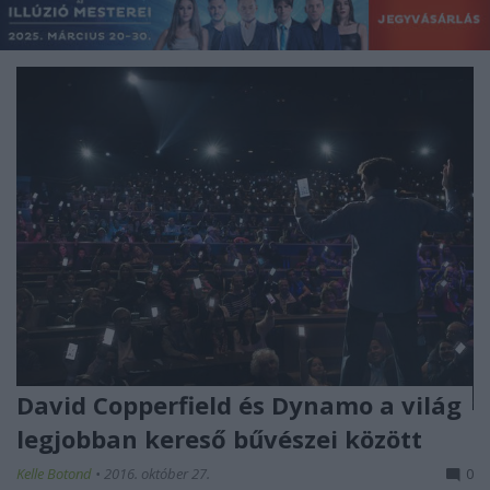
David Copperfield és Dynamo a világ
legjobban kereső bűvészei között
Kelle Botond
•
2016. október 27.
0