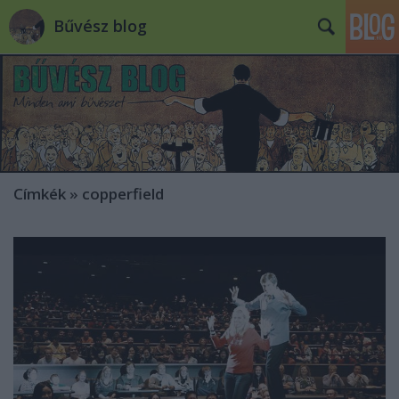
Bűvész blog
Címkék
»
copperfield