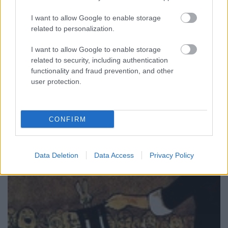
Mint ahogy twitteren már pár napja írta, Copperfield
I want to allow Google to enable storage
hamarosan újra útra kel. Egy interjúban minden
related to personalization.
eddiginél konkrétabb dolgokat mondott a Mester
következő turnéiról. Ugye évek óta Vegasban az
I want to allow Google to enable storage
MGM-ben dolgozik és sokan már azt gondolták hogy
related to security, including authentication
már nem nagyon kezd újra…
functionality and fraud prevention, and other
user protection.
CONFIRM
Data Deletion
Data Access
Privacy Policy