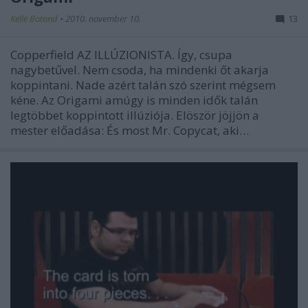
Kelle Botond
•
2010. november 10.
13
Copperfield AZ ILLÚZIONISTA. Így, csupa
nagybetűvel. Nem csoda, ha mindenki őt akarja
koppintani. Nade azért talán szó szerint mégsem
kéne. Az Origami amúgy is minden idők talán
legtöbbet koppintott illúziója. Elöször jöjjön a
mester előadása: És most Mr. Copycat, aki…