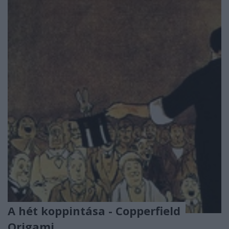
A hét koppintása - Copperfield
Origami