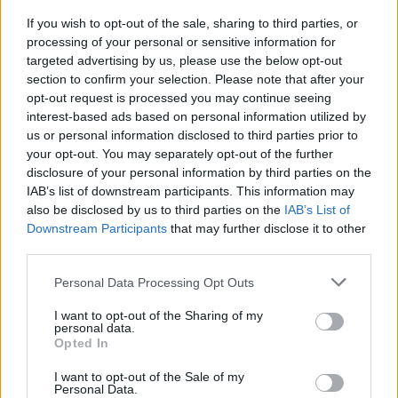
If you wish to opt-out of the sale, sharing to third parties, or
processing of your personal or sensitive information for
targeted advertising by us, please use the below opt-out
Valentin napi varázslat. Dr. Szabó G.
section to confirm your selection. Please note that after your
Gábor egyedi, interaktív és humoros
opt-out request is processed you may continue seeing
interest-based ads based on personal information utilized by
bűvészestje.
us or personal information disclosed to third parties prior to
your opt-out. You may separately opt-out of the further
Kelle Botond
•
2018. január 26.
0
disclosure of your personal information by third parties on the
IAB’s list of downstream participants. This information may
Valentin napi varázslat. Dr. Szabó G. Gábor egyedi,
also be disclosed by us to third parties on the
IAB’s List of
interaktív és humoros bűvészestje.2018. február 13.
Downstream Participants
that may further disclose it to other
kedd, Napfényes Rendezvényterem18:30–20:00 •
third parties.
2500 FtGábor eredeti mutatványokból álló, egész
Please note that this website/app uses one or more Google
estés, Valentin naphoz kapcsolódó humoros műsora
Personal Data Processing Opt Outs
services and may gather and store information including but
a kapcsolatokról, egymáshoz tartozásról, örömről
not limited to your visit or usage behaviour. You may click to
I want to opt-out of the Sharing of my
és…
personal data.
grant or deny consent to Google and its third-party tags to
Opted In
use your data for below specified purposes in below Google
consent section.
I want to opt-out of the Sale of my
Personal Data.