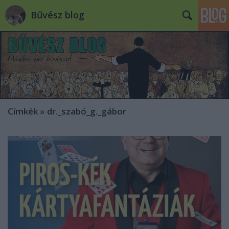
Bűvész blog
Címkék
»
dr._szabó_g._gábor