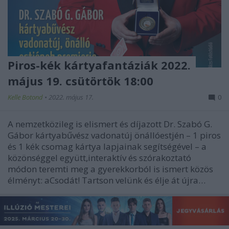
Piros-kék kártyafantáziák 2022.
május 19. csütörtök 18:00
Kelle Botond
•
2022. május 17.
0
A nemzetközileg is elismert és díjazott Dr. Szabó G.
Gábor kártyabűvész vadonatúj önállóestjén – 1 piros
és 1 kék csomag kártya lapjainak segítségével – a
közönséggel együtt,interaktív és szórakoztató
módon teremti meg a gyerekkorból is ismert közös
élményt: aCsodát! Tartson velünk és élje át újra…