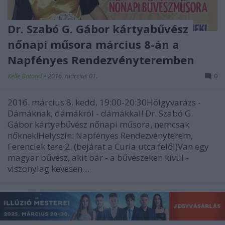
Dr. Szabó G. Gábor kártyabűvész
nőnapi műsora március 8-án a
Napfényes Rendezvényteremben
Kelle Botond
•
2016. március 01.
0
2016. március 8. kedd, 19:00-20:30Hölgyvarázs -
Dámáknak, dámákról - dámákkal! Dr. Szabó G.
Gábor kártyabűvész nőnapi műsora, nemcsak
nőknek!Helyszín: Napfényes Rendezvényterem,
Ferenciek tere 2. (bejárat a Curia utca felől)Van egy
magyar bűvész, akit bár - a bűvészeken kívül -
viszonylag kevesen…