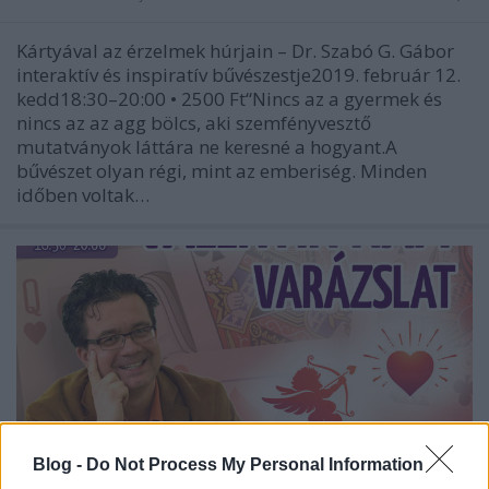
Kártyával az érzelmek húrjain – Dr. Szabó G. Gábor
interaktív és inspiratív bűvészestje2019. február 12.
kedd18:30–20:00 • 2500 Ft“Nincs az a gyermek és
nincs az az agg bölcs, aki szemfényvesztő
mutatványok láttára ne keresné a hogyant.A
bűvészet olyan régi, mint az emberiség. Minden
időben voltak…
Blog -
Do Not Process My Personal Information