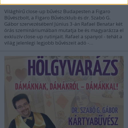
Világhírű close-up bűvész Budapesten a Figaro
Bűvészbolt, a Figaro Bűvészklub és dr. Szabó G.
Gábor szervezésében! Június 3-án Rafael Benatar két
órás szemináriumában mutatja be és magyarázza el
exkluzív close-up rutinjait. Rafael a spanyol - tehát a
világ jelenlegi legjobb bűvészeit adó -…