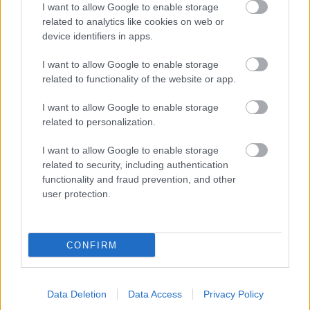
I want to allow Google to enable storage
Grünwald Norbert (457 pont)3. Papp Dániel (395…
related to analytics like cookies on web or
device identifiers in apps.
I want to allow Google to enable storage
related to functionality of the website or app.
I want to allow Google to enable storage
related to personalization.
I want to allow Google to enable storage
related to security, including authentication
functionality and fraud prevention, and other
user protection.
CONFIRM
Rafael Benatar szeminárium
pénteken Budapesten!
Data Deletion
Data Access
Privacy Policy
Kelle Botond
•
2016. május 30.
0