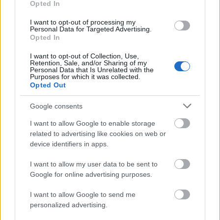
Opted In
I want to opt-out of processing my
Personal Data for Targeted Advertising.
Opted In
I want to opt-out of Collection, Use,
Retention, Sale, and/or Sharing of my
Personal Data that Is Unrelated with the
Purposes for which it was collected.
Opted Out
Google consents
I want to allow Google to enable storage
A 2017-es Corodini Kupa díjazottjai
related to advertising like cookies on web or
device identifiers in apps.
Kelle Botond
•
2017. szeptember 23.
0
I want to allow my user data to be sent to
A 30. jubileumi Corodini Bűvészversenyen az alábbi
Google for online advertising purposes.
eredmény született: Gyerekműsor kategória: 1.
Szokor Gyula (472 pont)2. Szűcs László (452 pont)3.
I want to allow Google to send me
personalized advertising.
Szalay Gyula (317 pont) Különdíj: Szemerey László
Színpadi bűvészet: 1. Szakmáry Péter (463 pont)2.